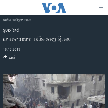
ລິ້ງ
ສຳຫລັບ
ເຂົ້າ
ວັນຈັນ, 10 ສິງຫາ 2026
ຫາ
ໂຮມເພຈ
ຮູບສະໄລດ໌
ຂ້າມ
ລາວ
ພາບຈາກພາກເໜືອ ຂອງ ຊີເຣຍ
ຂ້າມ
ອາເມຣິກາ
ຂ້າມ
16,12,2013
ໄປ
ການເລືອກຕັ້ງ ປະທານາທີບໍດີ ສະຫະລັດ 2024
ຫາ
ແຊຣ໌
ຂ່າວ​ຈີນ
ຊອກ
ຄົ້ນ
ໂລກ
ເອເຊຍ
ອິດສະຫຼະພາບດ້ານການຂ່າວ
ຊີວິດຊາວລາວ
ຊຸມຊົນຊາວລາວ