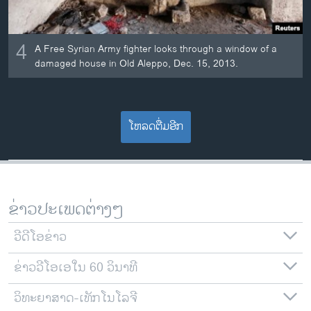
4
A Free Syrian Army fighter looks through a window of a
damaged house in Old Aleppo, Dec. 15, 2013.
ໂຫລດຕື່ມອີກ
ຂ່າວປະເພດຕ່າງໆ
ວີດີໂອຂ່າວ
ຂ່າວວີໂອເອໃນ 60 ວິນາທີ
ວິທະຍາສາດ-ເທັກໂນໂລຈີ