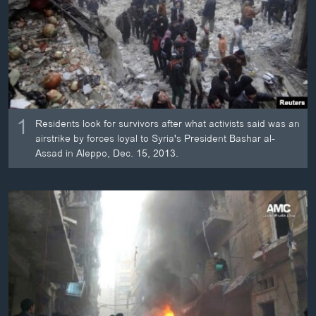
ວິທະຍາສາດ-ເທັກໂນໂລຈີ
ທຸລະກິດ
ພາສາອັງກິດ
ວີດີໂອ
ສຽງ
1
Residents look for survivors after what activists said was an
airstrike by forces loyal to Syria's President Bashar al-
ລາຍການກະຈາຍສຽງ
ຕິດຕາມພວກເຮົາ ທີ່
Assad in Aleppo, Dec. 15, 2013.
ລາຍງານ
ພາສາຕ່າງໆ