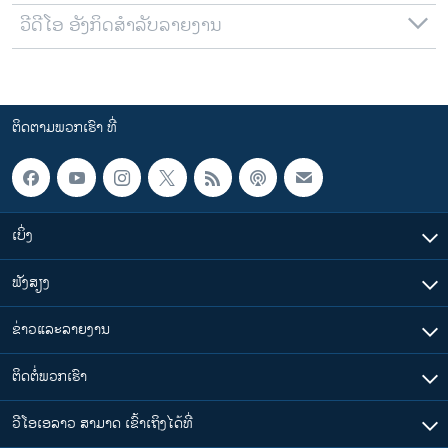
ວີດີໂອ ອັງກິດສຳລັບລາຍງານ
ຕິດຕາມພວກເຮົາ ທີ່
ເບິ່ງ
ຟັງສຽງ
ຂ່າວແລະລາຍງານ
ຕິດຕໍ່ພວກເຮົາ
ວີໂອເອລາວ ສາມາດ ເຂົ້າເຖິງໄດ້ທີ່