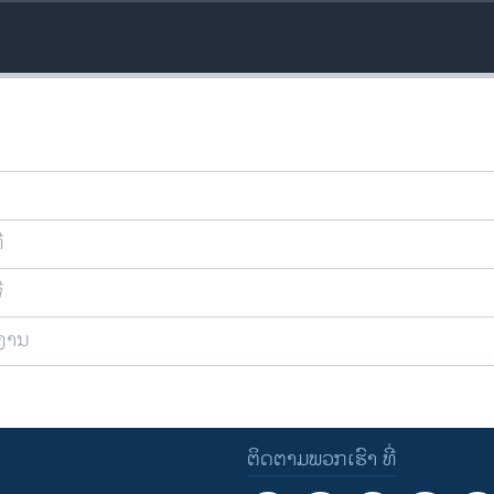
ີ
ີ
ຍງານ
ຕິດຕາມພວກເຮົາ ທີ່