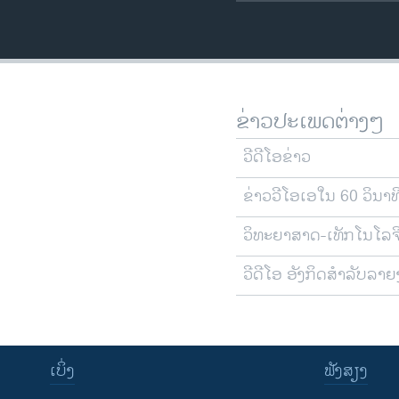
ຂ່າວປະເພດຕ່າງໆ
ວີດີໂອຂ່າວ
ຂ່າວວີໂອເອໃນ 60 ວິນາທ
ວິທະຍາສາດ-ເທັກໂນໂລຈ
ວີດີໂອ ອັງກິດສຳລັບລາ
ເບິ່ງ
ຟັງສຽງ