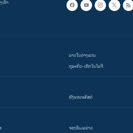
ເຮົາ
ລາວໃນຕ່າງແດນ
ທຸລະກິດ-ເທັກໂນໂລຈີ
ຟັງພອດແຄັສຕ໌
ສ
ຈອງອີເມລຂ່າວ