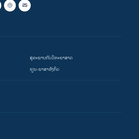
ສຸຂະພາບກັບວິທະຍາສາດ
ຮຽນ-ພາສາອັງກິດ