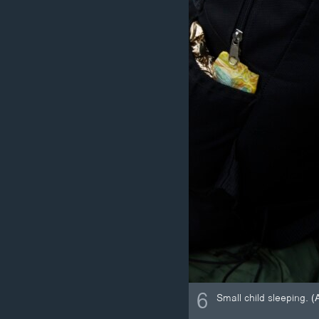
6
Small child sleeping.