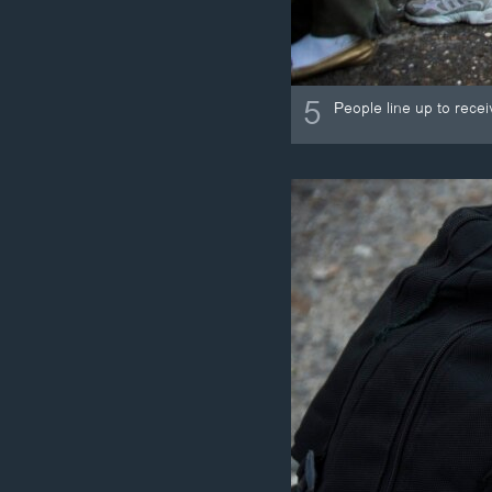
5
People line up to rece