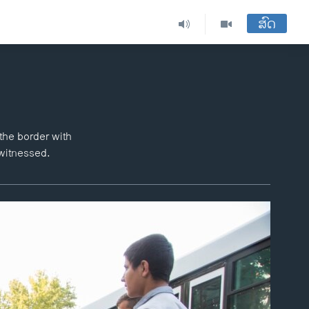
ສົດ
the border with
witnessed.