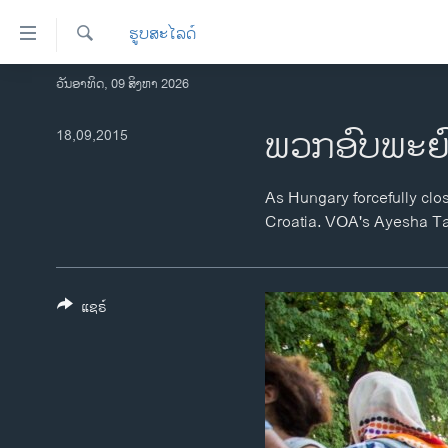
ລິ້ງ
ຮູບສະໄລດ໌
ສຳຫລັບ
ເຂົ້າ
ຄົ້ນຫາ
ວັນອາທິດ, 09 ສິງຫາ 2026
ໂຮມເພຈ
ຫາ
ລາວ
ພວກອົບພະຍົບ
18,09,2015
ຂ້າມ
ຂ້າມ
ອາເມຣິກາ
ຂ້າມ
ການເລືອກຕັ້ງ ປະທານາທີບໍດີ ສະຫະລັດ
As Hungary forcefully clo
ໄປ
2024
Croatia. VOA's Ayesha Ta
ຫາ
ຂ່າວ​ຈີນ
ຊອກ
ຄົ້ນ
ໂລກ
ແຊຣ໌
ເອເຊຍ
ອິດສະຫຼະພາບດ້ານການຂ່າວ
ຊີວິດຊາວລາວ
ຊຸມຊົນຊາວລາວ