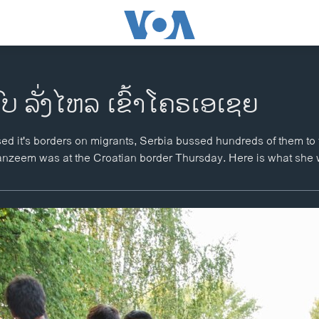
 ລັ່ງໄຫລ ເຂົ້າໂຄຣເອເຊຍ
sed it's borders on migrants, Serbia bussed hundreds of them to 
nzeem was at the Croatian border Thursday. Here is what she 