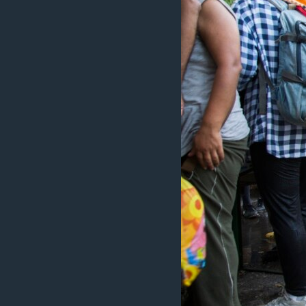
ວິທະຍາສາດ-ເທັກໂນໂລຈີ
ທຸລະກິດ
ພາສາອັງກິດ
ວີດີໂອ
ສຽງ
ລາຍການກະຈາຍສຽງ
ລາຍງານ