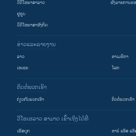
ວີດີໂອພາສາລາວ
ຟັງລາຍການຂອງ
ຢູທູບ
ວີດີໂອພາສາອັງກິດ
ຂ່າວແລະລາຍງານ
ລາວ
ອາເມຣິກາ
ເອເຊຍ
ໂລກ
ຕິດຕໍ່ພວກເຮົາ
ກ່ຽວກັບພວກເຮົາ
ຕິດຕໍ່ພວກເຮົາ
ວີໂອເອລາວ ສາມາດ ເຂົ້າເຖິງໄດ້ທີ່
ເຟັສບຸກ
ອາຣ໌ ແອັສ ແອັ