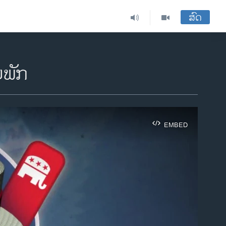
ສົດ
່ພັກ
EMBED