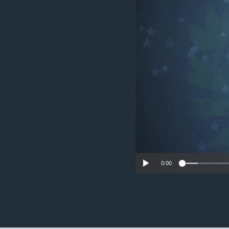
ວິທະຍາສາດ-ເທັກໂນໂລຈີ
ທຸລະກິດ
ພາສາອັງກິດ
ວີດີໂອ
ສຽງ
ລາຍການກະຈາຍສຽງ
ລາຍງານ
0:00