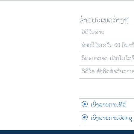
ຂ່າວປະເພດຕ່າງໆ
ວີດີໂອຂ່າວ
ຂ່າວວີໂອເອໃນ 60 ວິນາທ
ວິທະຍາສາດ-ເທັກໂນໂລຈ
ວີດີໂອ ອັງກິດສຳລັບລາ
ເບິ່ງລາຍການທີວີ
ເບິ່ງລາຍການວິທະຍຸ