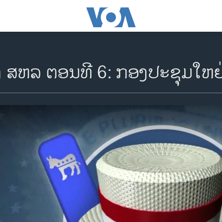
້ງ ສຫລ ຕອນທີ 6: ກອງປະຊຸມໃຫຍ