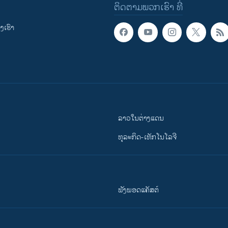
ຕິດຕາມພວກເຮົາ ທີ່
ເຮົາ
ລາວໃນຕ່າງແດນ
ທຸລະກິດ-ເທັກໂນໂລຈີ
ຟັງພອດແຄັສຕ໌