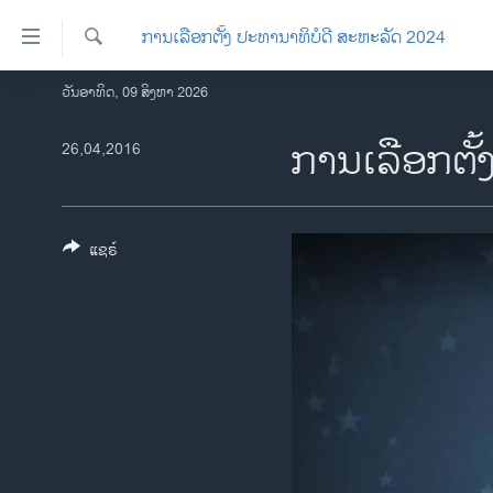
ລິ້ງ
ການເລືອກຕັ້ງ ປະທານາທິບໍດີ ສະຫະລັດ 2024
ສຳຫລັບ
ເຂົ້າ
ຄົ້ນຫາ
ວັນອາທິດ, 09 ສິງຫາ 2026
ໂຮມເພຈ
ຫາ
ລາວ
ການເລືອກຕັ
26,04,2016
ຂ້າມ
ຂ້າມ
ອາເມຣິກາ
ຂ້າມ
ການເລືອກຕັ້ງ ປະທານາທີບໍດີ ສະຫະລັດ
ໄປ
2024
ແຊຣ໌
ຫາ
ຂ່າວ​ຈີນ
ຊອກ
ຄົ້ນ
ໂລກ
ເອເຊຍ
ອິດສະຫຼະພາບດ້ານການຂ່າວ
ຊີວິດຊາວລາວ
ຊຸມຊົນຊາວລາວ