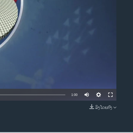
ble
1:00
ລິງໂດຍກົງ
EMBED