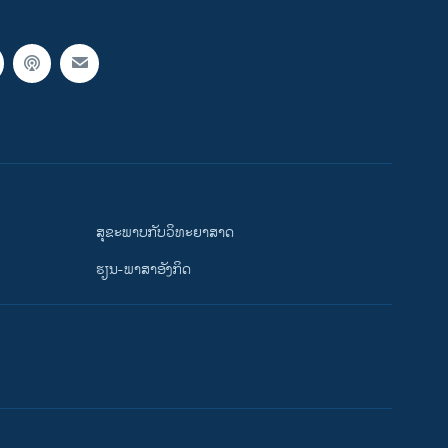
ສຸຂະພາບກັບວິທະຍາສາດ
ຮຽນ-ພາສາອັງກິດ