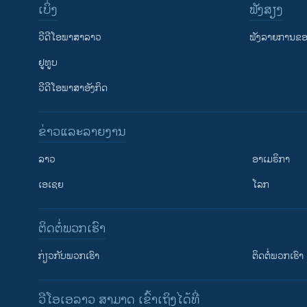
ເບິ່ງ
ຟັງສຽງ
ວີດີໂອພາສາລາວ
ຟັງລາຍການຂອງ
ຢູທູບ
ວີດີໂອພາສາອັງກິດ
ຂ່າວແລະລາຍງານ
ລາວ
ອາເມຣິກາ
ເອເຊຍ
ໂລກ
ຕິດຕໍ່ພວກເຮົາ
ກ່ຽວກັບພວກເຮົາ
ຕິດຕໍ່ພວກເຮົາ
ວີໂອເອລາວ ສາມາດ ເຂົ້າເຖິງໄດ້ທີ່