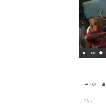
0:00
ແຊຣ໌
Links