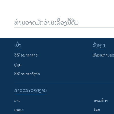
ທ່ານອາດມັກອ່ານເລື້ອງນີ້ຕື່ມ
ເບິ່ງ
ຟັງສຽງ
ວີດີໂອພາສາລາວ
ຟັງລາຍການຂອງ
ຢູທູບ
ວີດີໂອພາສາອັງກິດ
ຂ່າວແລະລາຍງານ
ລາວ
ອາເມຣິກາ
ເອເຊຍ
ໂລກ