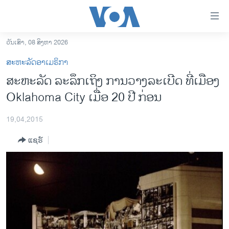
ລິ້ງ
ສຳຫລັບ
ເຂົ້າ
ວັນເສົາ, 08 ສິງຫາ 2026
ຫາ
ໂຮມເພຈ
ສະຫະລັດອາເມຣິກາ
ຂ້າມ
ລາວ
ສະຫະລັດ ລະລຶກເຖິງ ການວາງລະເບີດ ທີ່ເມືອງ
ຂ້າມ
ອາເມຣິກາ
Oklahoma City ເມື່ອ 20 ປີ ກ່ອນ
ຂ້າມ
ໄປ
ການເລືອກຕັ້ງ ປະທານາທີບໍດີ ສະຫະລັດ 2024
ຫາ
19,04,2015
ຂ່າວ​ຈີນ
ຊອກ
ແຊຣ໌
ຄົ້ນ
ໂລກ
ເອເຊຍ
ອິດສະຫຼະພາບດ້ານການຂ່າວ
ຊີວິດຊາວລາວ
ຊຸມຊົນຊາວລາວ