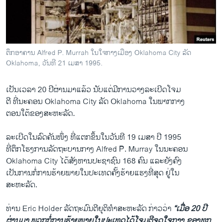
ວິທະຍາສາດ-ເທັກໂນໂລຈີ
ທຸລະກິດ
ພາສາອັງກິດ
ຕຶກອາຄານ Alfred P. Murrah ໃນໃຈກາງເມືອງ Oklahoma City ລັດ
ວີດີໂອ
Oklahoma, ວັນທີ 21 ເມສາ 1995.
ສຽງ
ເປັນ​ເວລາ 20 ປີຜ່ານມາ​ແລ້ວ ນັບ​ແຕ່ມີ​ການວາງ​ລະ​ເບີດ​ໂຈມ
ລາຍການກະຈາຍສຽງ
​ຕີ ​ທີ່​ນະຄອນ Oklahoma City ລັດ Oklahoma ​ໃນ​ພາກ​ກາງ
ຕິດຕາມພວກເຮົາ ທີ່
ຕອນໃຕ້​ຂອງ​ສະຫະລັດ.
ລາຍງານ
ລະ​ເບີດ​ໃນ​ລົດ​ຄັນ​ໜຶ່ງ ​ທີ່ແຕກ​ຂຶ້ນ​ໃນ​ວັນ​ທີ 19 ​ເມສາ ປີ 1995
ທີ່ຕຶກໂຮງການລັດຖະບານ​ກາງ Alfred P. Murray ​ໃນ​ນະຄອນ
ພາສາຕ່າງໆ
Oklahoma City ​ໄດ້​ສັງຫານ​ປະຊາຊົນ 168 ຄົນ ​ແລະ​ຍັງ​ຄົງ​
ເປັນການ​ກໍ່​ການ​ຮ້າຍ​ພາຍ​ໃນ​ປະ​ເທດ​ຄັ້ງ​ຮ້າຍ​ແຮງ​ທີ່​ສຸດ​ ຢູ່ໃນ​
ສະຫະລັດ​.
ທ່ານ Eric Holder ລັດຖະມົນຕີ​ຍຸຕິ​ທຳ​ສະຫະລັດ ກ່າວ​ວ່າ
“​ເມື່ອ 20 ປີ
ຜ່ານມາ ພວກ​ກໍ່​ການ​ຮ້າຍ​ພາຍ​ໃນ​ປະ​ເທດ​ໄດ້​ໂຈມ​ຕີ​ຈຸດ​ໃຈກາງ ຂອງທຸກ​