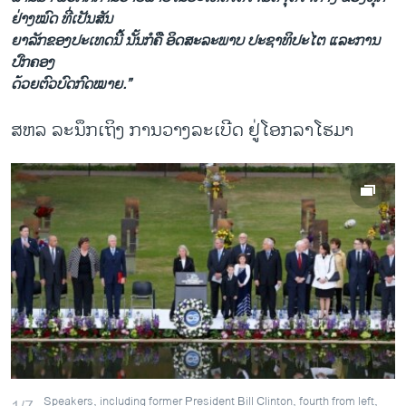
ຢ່າງໝົດ​ ທີ່​ເປັນ​ສັນ
ຍາ​ລັກ​ຂອງ​ປະ​ເທດ​ນີ້​ ນັ້ນ​ກໍ​ຄື ​ອິດ​ສະລະ​ພາບ ປະຊາທິປະ​ໄຕ ແລະ​ການ​
ປົກຄອງ​
ດ້ວຍ​ຕົວ​ບົດ​ກົດໝາຍ.”
ສຫລ ລະນຶກເຖິງ ການວາງລະເບີດ ຢູ່ໂອກລາໂຮມາ
Speakers, including former President Bill Clinton, fourth from left,