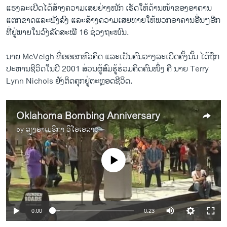
​ແຮງລະ​ເບີດໄດ້​ສ້າງ​ຄວາມ​ເສຍ​ຢ່າງ​ໜັກ ​ເຮັດ​ໃຫ້​ດ້ານ​ໜ້າ​ຂອງ​ອາຄານ ​
ແຕກ​ຂາດ​ແລະ​ພັງ​ລົງ ​ແລະ​ສ້າງ​ຄວາມ​ເສຍ​ຫາຍ​ໃຫ້​ພວກ​ອາຄານ​ອື່ນໆ​ອີກ​
ທີ່ຢູ່ພາຍ​ໃນ​ວົງ​ລັດສະໝີ 16 ຊ່ວງ​ຖະໜົນ.
ນາຍ McVeigh ທີ່​ອອອກ​ຫົວຄິດ ​ແລະເປັນ​ຄົນວາງ​ລະ​ເບີດ​ຄັ້ງນັ້ນ ​ໄດ້​ຖືກ​
ປະຫານ​ຊີວິດ​ໃນ​ປີ 2001 ​ສ່ວນ​ຜູ້​ສົມຮູ້​ຮ່ວມ​ຄິດຄົນ​ໜຶ່ງ ​ຄື ນາຍ Terry
Lynn Nichols ຍັງ​ຕິດ​ຄຸກ​ຢູ່​ຕະຫຼອດ​ຊີວິດ.
Oklahoma Bombing Anniversary
by
ສຽງອາເມຣິກາ ວີໂອເອລາວ
No media source currently available
0:00
0:23