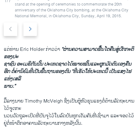
1/7
stand at the opening of ceremonies to commemorate the 20th
anniversary of the Oklahoma City bombing, at the Oklahoma City
National Memorial, in Oklahoma City, Sunday, April 19, 2015.
P
N
r
e
e
x
v
t
​ແຕ່​ທ່ານ Eric Holder ກ່າວ​ວ່າ
“ຜ່ານ​ຄວາມ​ສາມາດ​ຟື້ນ​ໂຕ​ຄືນ​ສູ່​ປົກກະຕິ​
i
s
ຂອງ​ປະ
o
l
ຊາຊົນ ​ອະ​ເມຣິກັນນັ້ນ ປະ​ເທດ​ຊາດ​ໄດ້ໝາຍ​ໝັ້ນ​ແລະ​ຜູກ​ມັດ​ຕົນ​ເອງຄືນ​
u
i
ອີກ ຕໍ່​ຄ່າ​ນິຍົມທີ່​ເປັນ​ພື້ນຖານ​ຂອງ​ຕົນ “ທີ່​ເຮັດ​ໃຫ້​ປະ​ເທດ​ນີ້ ​ເປັນແສງໄຟ
s
d
ແຫ່ງ​ເສລີ
s
e
ພາບ.”
l
i
ມື້​ລາງ​ນາຍ Timothy McVeigh ຊຶ່ງ​ເປັນ​ຜູ້​ຫົວ​ຮຸນ​ແຮງ​ຕໍ່​ຕ້ານ​ລັດຖະບານ
d
​ໄດ້​ຈູດກະ
e
ນວນ​ວັດຖຸ​ລະ​ເບີດ​ທີ່​ບັນຈຸ​ໄວ້​ໃນ​ລົດ​ບັນທຸກ​ເຕັມ​ຄັນ​ທີ່​ເຊົ່າ​ມາ​ ​ແລະ​ຈອດ​ໄວ້​
ຢູ່​ຕໍ່ໜ້າ​ຕຶກ​ອາຄານ​ລັດຖະບານ​ກາງ​ຫລັງ​ນັ້ນ.