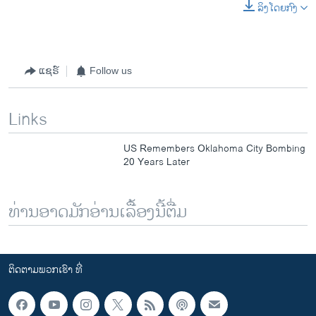
ລິງໂດຍກົງ
ແຊຣ໌
Follow us
Links
US Remembers Oklahoma City Bombing
20 Years Later
ທ່ານອາດມັກອ່ານເລື້ອງນີ້ຕື່ມ
ຕິດຕາມພວກເຮົາ ທີ່