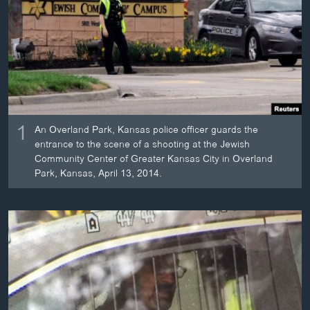
ວິທະຍາສາດ-ເທັກໂນໂລຈີ
ທຸລະກິດ
ພາສາອັງກິດ
ວີດີໂອ
ສຽງ
1
An Overland Park, Kansas police officer guards the
ລາຍການກະຈາຍສຽງ
entrance to the scene of a shooting at the Jewish
ຕິດຕາມພວກເຮົາ ທີ່
Community Center of Greater Kansas City in Overland
ລາຍງານ
Park, Kansas, April 13, 2014.
ພາສາຕ່າງໆ