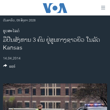
ລິ້ງ
ສຳຫລັບ
ເຂົ້າ
ວັນອາທິດ, 09 ສິງຫາ 2026
ຫາ
ໂຮມເພຈ
ຮູບສະໄລດ໌
ຂ້າມ
ລາວ
ມືປືນສັງຫານ 3 ຄົນ ຢູ່ສູນກາງຊາວຍິວ ໃນລັດ
ຂ້າມ
ອາເມຣິກາ
ຂ້າມ
Kansas
ໄປ
ການເລືອກຕັ້ງ ປະທານາທີບໍດີ ສະຫະລັດ 2024
ຫາ
14,04,2014
ຂ່າວ​ຈີນ
ຊອກ
ແຊຣ໌
ຄົ້ນ
ໂລກ
ເອເຊຍ
ອິດສະຫຼະພາບດ້ານການຂ່າວ
ຊີວິດຊາວລາວ
ຊຸມຊົນຊາວລາວ