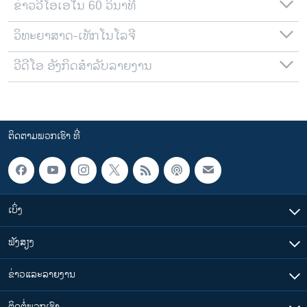
ຂ່າວວີໂອເອໃນ 60 ວິນາທີ
ວິທະຍາສາດ-ເທັກໂນໂລຈີ
ວີດີໂອ ອັງກິດສຳລັບລາຍງານ
ຕິດຕາມພວກເຮົາ ທີ່
ເບິ່ງ
ຟັງສຽງ
ຂ່າວແລະລາຍງານ
ຕິດຕໍ່ພວກເຮົາ