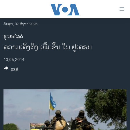
ລິ້ງ
ສຳຫລັບ
ເຂົ້າ
ວັນສຸກ, 07 ສິງຫາ 2026
ຫາ
ໂຮມເພຈ
ຮູບສະໄລດ໌
ຂ້າມ
ລາວ
ຄວາມເຄັ່ງຕຶງ ເພີ້ມຂຶ້ນ ໃນ ຢູເຄຣນ
ຂ້າມ
ອາເມຣິກາ
ຂ້າມ
13,05,2014
ໄປ
ການເລືອກຕັ້ງ ປະທານາທີບໍດີ ສະຫະລັດ 2024
ຫາ
ແຊຣ໌
ຂ່າວ​ຈີນ
ຊອກ
ຄົ້ນ
ໂລກ
ເອເຊຍ
ອິດສະຫຼະພາບດ້ານການຂ່າວ
ຊີວິດຊາວລາວ
ຊຸມຊົນຊາວລາວ