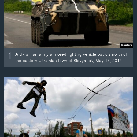
ວິທະຍາສາດ-ເທັກໂນໂລຈີ
ທຸລະກິດ
ພາສາອັງກິດ
ວີດີໂອ
ສຽງ
1
A Ukrainian army armored fighting vehicle patrols north of
the eastern Ukrainian town of Slovyansk, May 13, 2014.
ລາຍການກະຈາຍສຽງ
ຕິດຕາມພວກເຮົາ ທີ່
ລາຍງານ
ພາສາຕ່າງໆ