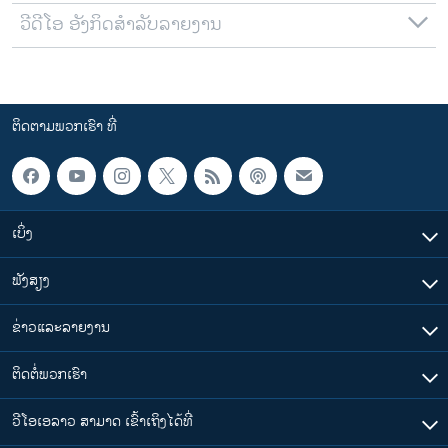
ວີດີໂອ ອັງກິດສຳລັບລາຍງານ
ຕິດຕາມພວກເຮົາ ທີ່
ເບິ່ງ
ຟັງສຽງ
ຂ່າວແລະລາຍງານ
ຕິດຕໍ່ພວກເຮົາ
ວີໂອເອລາວ ສາມາດ ເຂົ້າເຖິງໄດ້ທີ່