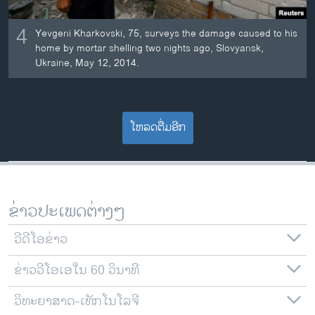
4
Yevgeni Kharkovski, 75, surveys the damage caused to his
home by mortar shelling two nights ago, Slovyansk,
Ukraine, May 12, 2014.
ໂຫລດຕື່ມອີກ
ຂ່າວປະເພດຕ່າງໆ
ວີດີໂອຂ່າວ
ຂ່າວວີໂອເອໃນ 60 ວິນາທີ
ວິທະຍາສາດ-ເທັກໂນໂລຈີ