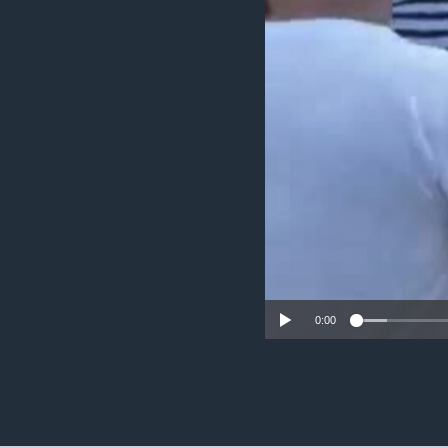
ວິທະຍາສາດ-ເທັກໂນໂລຈີ
ທຸລະກິດ
ພາສາອັງກິດ
ວີດີໂອ
ສຽງ
ລາຍການກະຈາຍສຽງ
ລາຍງານ
0:00