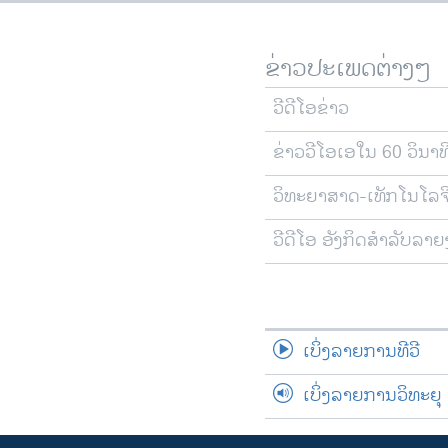
ຂ່າວປະເພດຕ່າງໆ
ວີດີໂອຂ່າວ
ຂ່າວວີໂອເອໃນ 60 ວິນາທ
ວິທະຍາສາດ-ເທັກໂນໂລຈ
ວີດີໂອ ອັງກິດສຳລັບລາ
ເບິ່ງລາຍການທີວີ
ເບິ່ງລາຍການວິທະຍຸ