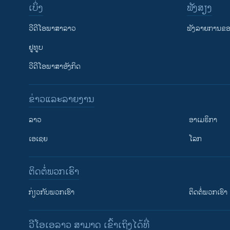
ເບິ່ງ
ຟັງສຽງ
ວີດີໂອພາສາລາວ
ຟັງລາຍການຂອງ
ຢູທູບ
ວີດີໂອພາສາອັງກິດ
ຂ່າວແລະລາຍງານ
ລາວ
ອາເມຣິກາ
ເອເຊຍ
ໂລກ
ຕິດຕໍ່ພວກເຮົາ
ກ່ຽວກັບພວກເຮົາ
ຕິດຕໍ່ພວກເຮົາ
ວີໂອເອລາວ ສາມາດ ເຂົ້າເຖິງໄດ້ທີ່