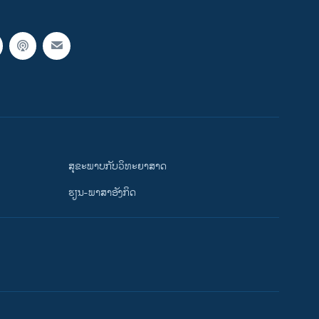
ສຸຂະພາບກັບວິທະຍາສາດ
ຮຽນ-ພາສາອັງກິດ