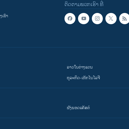
ຕິດຕາມພວກເຮົາ ທີ່
ເຮົາ
ລາວໃນຕ່າງແດນ
ທຸລະກິດ-ເທັກໂນໂລຈີ
ຟັງພອດແຄັສຕ໌