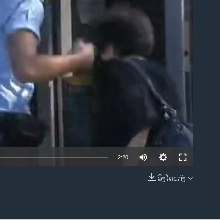
ble
2:20
ລິງໂດຍກົງ
EMBED