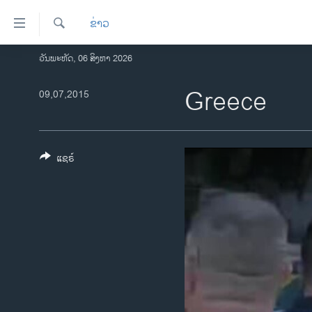
ລິ້ງ
ຂ່າວ
ສຳຫລັບ
ເຂົ້າ
ຄົ້ນຫາ
ວັນພະຫັດ, 06 ສິງຫາ 2026
ໂຮມເພຈ
ຫາ
ລາວ
Greece
09,07,2015
ຂ້າມ
ຂ້າມ
ອາເມຣິກາ
ຂ້າມ
ການເລືອກຕັ້ງ ປະທານາທີບໍດີ ສະຫະລັດ
ໄປ
2024
ແຊຣ໌
ຫາ
ຂ່າວ​ຈີນ
ຊອກ
ຄົ້ນ
ໂລກ
ເອເຊຍ
ອິດສະຫຼະພາບດ້ານການຂ່າວ
ຊີວິດຊາວລາວ
ຊຸມຊົນຊາວລາວ