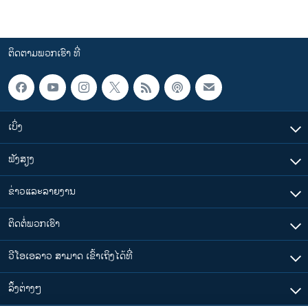
ຕິດຕາມພວກເຮົາ ທີ່
ເບິ່ງ
ຟັງສຽງ
ຂ່າວແລະລາຍງານ
ຕິດຕໍ່ພວກເຮົາ
ວີໂອເອລາວ ສາມາດ ເຂົ້າເຖິງໄດ້ທີ່
​ລິ້ງ​ຕ່າງໆ