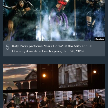
ວິທະຍາສາດ-ເທັກໂນໂລຈີ
ທຸລະກິດ
ພາສາອັງກິດ
ວີດີໂອ
ສຽງ
5
Katy Perry performs "Dark Horse" at the 56th annual
ລາຍການກະຈາຍສຽງ
Grammy Awards in Los Angeles, Jan. 26, 2014.
ຕິດຕາມພວກເຮົາ ທີ່
ລາຍງານ
ພາສາຕ່າງໆ