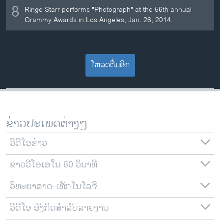
8
Ringo Starr performs "Photograph" at the 56th annual
Grammy Awards in Los Angeles, Jan. 26, 2014.
ໂຫລດຕື່ມອີກ
ຂ່າວປະເພດຕ່າງໆ
ວີດີໂອຂ່າວ
ຂ່າວວີໂອເອໃນ 60 ວິນາທີ
ວິທະຍາສາດ-ເທັກໂນໂລຈີ
ວີດີໂອ ອັງກິດສຳລັບລາຍງານ