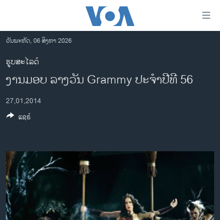
ລິ້ງ
ສຳຫລັບ
ເຂົ້າ
ວັນພະຫັດ, 06 ສິງຫາ 2026
ຫາ
ໂຮມເພຈ
ຮູບສະໄລດ໌
ຂ້າມ
ລາວ
ງານມອບ ລາງວັນ Grammy ປະ​ຈຳ​ປີ​ທີ 56
ຂ້າມ
ອາເມຣິກາ
ຂ້າມ
27,01,2014
ໄປ
ການເລືອກຕັ້ງ ປະທານາທີບໍດີ ສະຫະລັດ 2024
ຫາ
ແຊຣ໌
ຂ່າວ​ຈີນ
ຊອກ
ຄົ້ນ
ໂລກ
ເອເຊຍ
ອິດສະຫຼະພາບດ້ານການຂ່າວ
ຊີວິດຊາວລາວ
ຊຸມຊົນຊາວລາວ