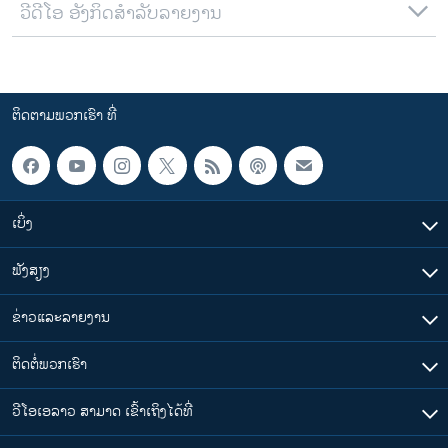
ວີດີໂອ ອັງກິດສຳລັບລາຍງານ
ຕິດຕາມພວກເຮົາ ທີ່
ເບິ່ງ
ຟັງສຽງ
ຂ່າວແລະລາຍງານ
ຕິດຕໍ່ພວກເຮົາ
ວີໂອເອລາວ ສາມາດ ເຂົ້າເຖິງໄດ້ທີ່