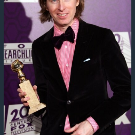
ວິທະຍາສາດ-ເທັກໂນໂລຈີ
ທຸລະກິດ
ພາສາອັງກິດ
ວີດີໂອ
ສຽງ
ລາຍການກະຈາຍສຽງ
ຕິດຕາມພວກເຮົາ ທີ່
ລາຍງານ
ພາສາຕ່າງໆ