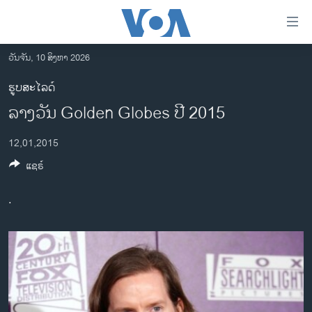
ລິ້ງ
ສຳຫລັບ
ເຂົ້າ
ວັນຈັນ, 10 ສິງຫາ 2026
ຫາ
ໂຮມເພຈ
ຮູບສະໄລດ໌
ຂ້າມ
ລາວ
ລາງວັນ Golden Globes ປີ 2015
ຂ້າມ
ອາເມຣິກາ
ຂ້າມ
12,01,2015
ໄປ
ການເລືອກຕັ້ງ ປະທານາທີບໍດີ ສະຫະລັດ 2024
ຫາ
ແຊຣ໌
ຂ່າວ​ຈີນ
ຊອກ
ຄົ້ນ
ໂລກ
.
ເອເຊຍ
ອິດສະຫຼະພາບດ້ານການຂ່າວ
ຊີວິດຊາວລາວ
ຊຸມຊົນຊາວລາວ