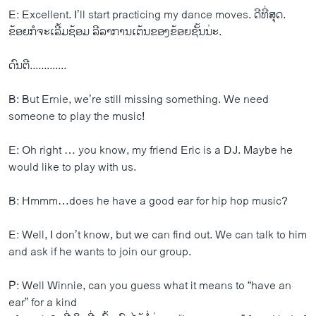
E: Excellent. I’ll start practicing my dance moves. ດີ​ທີ່​ສຸດ.
ຂ້ອຍ​ກໍ​ຈະ​ເລີ້ມ​ຊ້ອມ ​ລີລາ​ການ​ເຕ້ນ​ຂອງ​ຂ້ອຍ​ຊັ້ນ​ນ່ະ.
ດົນຕີ.............
B: But Ernie, we’re still missing something. We need
someone to play the music!
E: Oh right … you know, my friend Eric is a DJ. Maybe he
would like to play with us.
B: Hmmm…does he have a good ear for hip hop music?
E: Well, I don’t know, but we can find out. We can talk to him
and ask if he wants to join our group.
P: Well Winnie, can you guess what it means to “have an
ear” for a kind