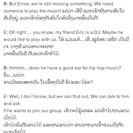
B: But Ernie, we’re still missing something. We need
someone to play the music! ​ແຕ່​ວ່າ ​ເອີນີ່ ພວກ​ເຮົາ​ຍັງ​ຂາດ​ອັນ​ໃດ​
ອັນ​ນຶ່ງ​ຢູ່. ພວກ​ເຮົາ​ຕ້ອງ​ກັນ​ຄົນ​ໃດ​ຄົນ​ນຶ່ງ​ມາ​ຫລິ້ນ​ດົນຕີ!
E: Oh right … you know, my friend Eric is a DJ. Maybe he
would like to play with us. ​ໂອ້ ​ແມ່ນ​ແທ້... ​ເອີ່..ໝູ່​ຂ້ອຍ ​ເອຣິກ ​ເປັນ​ດີ​
ເຈ. ບາງທີ ລາວ​ອາດ​ຈະ​ຢາກ​
ມາ​ຫລິ້ນ​ດົນຕີ ກັບ​ພວກ​ເຮົາ​ກໍ​ໄດ້.
B: Hmmm…does he have a good ear for hip hop music?
ຮຶ່ມ...​ແຕ່​ວ່າ
ລາວ​ມີ​ພອນ​ສະຫວັນ ​ໃນ​ເລື້ອງ​ດົນຕີ ຮິ​ປຮອປ ບໍ່​ລ່ະ?
E: Well, I don’t know, but we can find out. We can talk to him
and ask
if he wants to join our group. ​ເອີ ກະ​ບໍ່​ຮູ້​ແຫລະ ​ແຕ່​ເຮົາ​ໄປ​ຖາມ​ລາວ​
ເບິ່ງ​ໄດ້.
ເຮົາ​ໄປ​ລົມ​ກັບ​ລາວ​ໄດ້ ​ແລະ​ຖາມ​ລາວ​ວ່າ ລາວຢາກ​ມາ​ເຂົ້າ​ຮ່ວມວົງ​ກັບ​
ພວກ​ເຮົາ​ບໍ່?