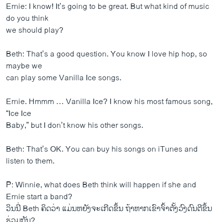
Ernie: I know! It’s going to be great. But what kind of music
do you think
we should play?
Beth: That’s a good question. You know I love hip hop, so
maybe we
can play some Vanilla Ice songs.
Ernie. Hmmm … Vanilla Ice? I know his most famous song,
“Ice Ice
Baby,” but I don’t know his other songs.
Beth: That’s OK. You can buy his songs on iTunes and
listen to them.
P: Winnie, what does Beth think will happen if she and
Ernie start a band?
ວິນ​ນີ່ Beth ຄິດ​ວ່າ ​ແມ່ນ​ຫຍັງ​ຈະເກີດ​ຂຶ້ນ ຖ້າ​ຫາກເຂົາ​ຈົ້າຕັ້ງ​ວົງດົນຕີ​ຂຶ້ນ​
ຮ່ວມ​ກັນ?