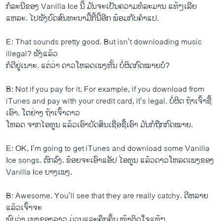
ກໍລະນີ​ຂອງ Vanilla Ice ນີ້ ມັນ​ຈະ​ເປັນຄວາມທໍລະມານ ແທ້ໆ​ເລີຍ
ແຫລະ. ​ໄປ​ຟັງ​ບົດ​ສົນທະນາ​ມື້​ກີ້​ນີ້​ອີກ ພ້ອມ​ກັບ​ຄໍາ​ແປ.
E: That sounds pretty good. But isn’t downloading music
illegal? ຟັງ​ແລ້ວ
ກໍ​ດີ​ຢູ່​ເນາະ. ​ແຕ່​ວ່າ ດາວ​ໂຫລ​ດ​ເພງ​ຫັ້ນ ບໍ່​ຜິດ​ກົດໝາຍ​ບໍ?
B: Not if you pay for it. For example, if you download from
iTunes and pay with your credit card, it’s legal. ບໍ່​ຜິດ ຖ້າ​ເຈົ້າ​ຊື້​
ເອົາ. ​ໂຕ​ຢ່າງ ຖ້າ​ເຈົ້າດາວ
ໂຫລ​ດ ຈາກ​ໄອ​ທູນ ​ແລ້ວ​ເອົາ​ບັດ​ສິນ​ເຊື່ອ​ຊື້​ເອົາ ມັນ​ກໍ​ຖືກ​ກົດໝາຍ.
E: OK, I’m going to get iTunes and download some Vanilla
Ice songs. ຕົກລົງ. ຂ້ອຍ​ຈະ​ເອົາ​ແອັປ ​ໄອ​ທູນ ​ແລ້ວ​ດາວ​ໂຫລ​ດ​ເພງ​ຂອງ
Vanilla Ice ບາງ​ເພງ.
B: Awesome. You’ll see that they are really catchy. ດີ​ຫລາຍ ​
ແລ້ວ​ເຈົ້າ​ຈະ​
ພົບ​ວ່າ ​ເພງ​ຂອງ​ລາວ​ ມ່ວນ​ແລະ​ຄຶກຄຶ້ນ ໜ້າ​ຕິດ​ໃຈ​ແທ້ໆ.