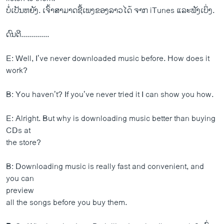
ບໍ່​ເປັນ​ຫຍັງ. ​ເຈົ້າ​ສາມາດ​ຊື້​ເພງ​ຂອງ​ລາວ​ໄດ້ ຈາກ iTunes ​ແລະ​ຟັງ​ເບິ່ງ.
ດົນຕີ..............
E: Well, I’ve never downloaded music before. How does it
work?
B: You haven’t? If you’ve never tried it I can show you how.
E: Alright. But why is downloading music better than buying
CDs at
the store?
B: Downloading music is really fast and convenient, and
you can
preview
all the songs before you buy them.