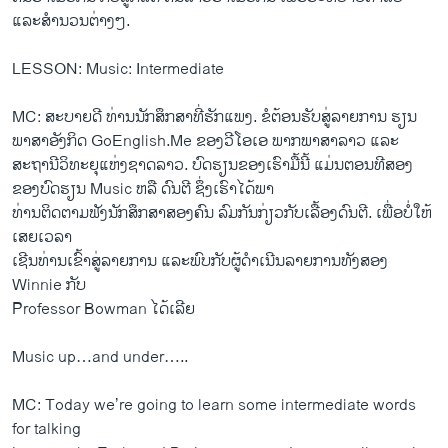
ແລະສໍານວນ​ຕ່າງໆ.
LESSON: Music: Intermediate
MC: ສະບາຍດີ ທ່ານນັກສຶກສາ​ທີ່​ຮັກ​ແພງ. ຂໍຕ້ອນຮັບສູ່ລາຍການ ຮຽນ
ພາສາອັງກິດ GoEnglish.Me ຂອງວີໂອເອ ພາກພາສາລາວ ແລະ
ສະຖານີວິທະຍຸແຫ່ງຊາດລາວ. ​ບົດຮຽນຂອງເຮົາມື້​ນີ້ ແມ່ນຕອນ​ທີ​ສອງ​
ຂອງ​ບົດຮຽນ Music ຫລື ​ດົນຕີ ຊຶ່ງ​ເຮົາ​ໄດ້ພາ
ທ່ານຕິດຕາມ​ຟັງນັກ​ສຶກສາ​ສອງຄົນ ລົມ​ກັນ​ກ່ຽວ​ກັບເລື້ອງ​ດົນຕີ. ​ເພື່ອ​ບໍ່​ໃຫ້​
ເສຍ​ເວລາ
ເຊີນ​ທ່ານ​ເຂົ້າ​ສູ່​ລາຍການ ແລະ​ພົບ​ກັບ​ຜູ້​ດໍາ​ເນີນ​ລາຍການທັງ​ສອງ
Winnie ກັບ
Professor Bowman ​ໄດ້​ເລີຍ
Music up…and under…..
MC: Today we’re going to learn some intermediate words
for talking