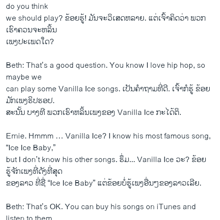
do you think
we should play? ຂ້ອຍ​ຮູ້! ມັນ​ຈະ​ວິ​ເສດ​ຫລາຍ. ​ແຕ່​ເຈົ້າ​ຄິດ​ວ່າ ພວກ
ເຮົາຄວນ​ຈະຫລິ້ນ
ເພງ​ປະ​ເພດ​ໃດ?
Beth: That’s a good question. You know I love hip hop, so
maybe we
can play some Vanilla Ice songs. ​ເປັນ​ຄໍາ​ຖາມ​ທີ່​ດີ. ​ເຈົ້າ​ກໍ​ຮູ້ ຂ້ອຍ​
ມັກ​ເພງ​ຮິ​ປຮອປ.
ສະ​ນັ້ນ ບາງ​ທີ ພວກ​ເຮົາ​ຫລິ້ນ​ເພງ​ຂອງ Vanilla Ice ກະ​ໄດ້​ຕິ.
Ernie. Hmmm … Vanilla Ice? I know his most famous song,
“Ice Ice Baby,”
but I don’t know his other songs. ຮຶ່ມ... Vanilla Ice ວະ? ຂ້ອຍ​
ຮູ້ຈັກ​ເພງ​ທີ່​ດັງ​ທີ່ສຸດ​
ຂອງ​ລາວ ທີ່​ຊື່ “Ice Ice Baby” ​ແຕ່​ຂ້ອຍ​ບໍ່​ຮູ້​ເພງ​ອື່ນໆ​ຂອງ​ລາວ​ເລີຍ.
Beth: That’s OK. You can buy his songs on iTunes and
listen to them.