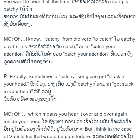
you want to hear it all the time. ​ເຈົ້າ​ສາມາດ​ເວົ້າ​ວ່າ a song is
catchy ​ໄດ້ ຖ້າ
ຫາກ​ວ່າ ມັນ​ເປັນ​ເພງ​ທີ່​ຄຶກຄື້ນ ​ມ່ວນ ​ແລະ​ຟັງ​ເຂົ້າ​ໃຈງ່າ​ຍ ​ແລະ​ເຈົ້າ​ກໍ​ຢາກ​
ຟັງ​ມັນ​ເລື້ອຍໆ.
MC: Oh…I know.. “catchy” from the verb “to catch” ​ໂອ catchy
c-a-t-c-h-y ຈາກ​ຄໍາ​ກໍ​ລິ​ຍາ “to catch,” as in “catch your
attention” ຄື​ກັນ​ກັບ​ໃນ​ສໍານວນ “catch your attention” ທີ່​ແປ​ວ່າ ດຶງ​
ດູດ​ຄວາມ​ສົນ​ໃຈ​ຂອງ​ທ່ານ.
P: Exactly. Sometimes a “catchy” song can get “stuck in
your head.” ຖືກຕ້ອງ. ບາງ​ເທື່ອ ​ເພງ​ທີ່ catchy ກໍ​ສາມາດ “get stuck
in your head” ​ກໍ​ຄື ຕິດ​ຢູ່
​ໃນ​ຫົວ ຫລືສະໝອງ​ຂອງ​ເຈົ້າ.
MC: Oh … which means you hear it over and over again
inside your head ​ໂອ ຊຶ່ງ​ໝາຍ​ຄວາມ​ວ່າ ​ເຈົ້າ​ໄດ້​ຍິນ​ມັນ ຊໍ້າ​ແລ້ວ​ຊໍ້​າ
ອີກ ຢູ່​ໃນ​ຫົວ​ຂອງ​ເຈົ້າ ກໍ​ຄື​ຕິດ​ຢູ່​ໃນ​ຫົວເນາະ. But I think in the case
of Vanilla Ice that would be pure torture. ​ແຕ່​ຂະ​ນ້ອຍ​ຄິດ​ວ່າ ​ໃນ​