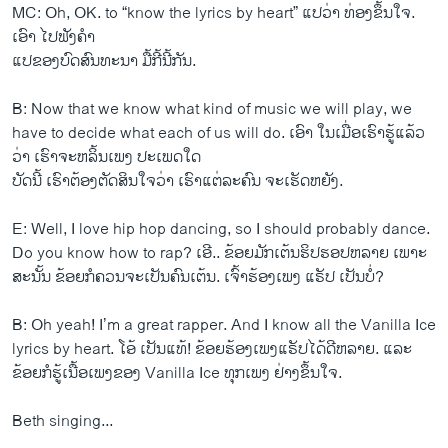
MC: Oh, OK. to “know the lyrics by heart” ​ແປ​ວ່າ ທ່ອງ​ຂຶ້ນ​ໃຈ. ​
ເອົາ ​ໄປ​ຟັງ​ຄໍາ
​ແປ​ຂອງ​ບົດ​ສົນທະນາ ມື້​ກີ້​ນີ້​ກັນ​.
B: Now that we know what kind of music we will play, we
have to decide what each of us will do. ​ເອົາ ​ໃນ​ເມື່ອເຮົາ​ຮູ້​ແລ້ວ​
ວ່າ ​ເຮົາ​ຈະ​ຫລິ້ນ​ເພງ​ ປະ​ເພ​ດ​ໃດ
ບັດ​ນີ້​ ເຮົາ​ຕ້ອງ​ຕັດສິນ​ໃຈ​ວ່າ ​ເຮົາ​ແຕ່ລະຄົນ ຈະ​ເຮັດ​ຫຍັງ.
E: Well, I love hip hop dancing, so I should probably dance.
Do you know how to rap? ​ເອີ.. ຂ້ອຍ​ມັກ​ເຕ້ນ​ຮິ​ປຮອປຫລາຍ ​ເພາະ
ສະ​ນັ້ນ ຂ້ອຍ​ກໍ​ຄວນ​ຈະ​ເປັນ​ຄົນ​ເຕ້ນ. ​ເຈົ້າ​ຮ້ອງ​ເພງ ​ແຣັປ ​ເປັນ​ບໍ່?
B: Oh yeah! I’m a great rapper. And I know all the Vanilla Ice
lyrics by heart. ​ໂອ້ ເປັນແທ້! ຂ້ອຍ​ຮ້ອງ​ເພງ​ແຣັປ​ໄດ້​ດີ​ຫລາຍ. ​ແລະ​
ຂ້ອຍ​ກໍ​ຮູ້​ເນື້ອ​ເພງ​ຂອງ Vanilla Ice ທຸກ​ເພງ ຢ່າງ​ຂຶ້ນ​ໃຈ.
Beth singing...