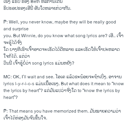
ເພງ ​ແຣັ​ປ ຂອງ Beth ຫລື​ການ​ເຕ້ນ
​ຮິ​ປຮອປຂອງ​ເອີ​ນີ່ ອັນ​ໃດ​ຫລາຍ​ກ່ວາ​ກັນ.
P: Well, you never know, maybe they will be really good
and surprise
you. But Winnie, do you know what song lyrics are? ​ເອີ.. ​ເຈົ້າ​
ຈະ​ຮູ້​ໄດ້​ຈັ່ງ
​ໃດ ບາງ​ທີ​ເຂົາ​ເຈົ້າ​ອາດ​ຈະ​ເຮັດ​ໄດ້​ດີ​ຫລາຍ ​ແລະເຮັດ​ໃຫ້​ເຈົ້າ​ປະຫລາດ​
ໃຈ​ກໍ​ໄດ້. ​ແຕ່​ວ່າ
ວິນ​ນີ່ ເຈົ້າຮູ້​ບໍ່​ວ່າ song lyrics ​ແມ່ນ​ຫຍັງ?
MC: OK, I’ll wait and see. ​ໂອ​ເຄ ​ແລ້ວ​ຂະ​ນ້ອຍ​ຈະ​ຖ້າ​ເບິ່ງ. ອາຈານ
lyrics l-y-r-i-c-s ​ແມ່ນ​ເນື້ອ​ເພງ. But what does it mean to “know
the lyrics by heart”? ​ແຕ່​ມັນ​ແປ​ວ່າ​ຈັ່ງ​ໃດ to “know the lyrics by
heart”?
P: That means you have memorized them. ມັນ​ໝາຍ​ຄວາມ​ວ່າ ​
ເຈົ້າ​ໄດ້​ທ່ອງ​ມັນ​ຈົນ​ຂຶ້ນ​ໃຈ.