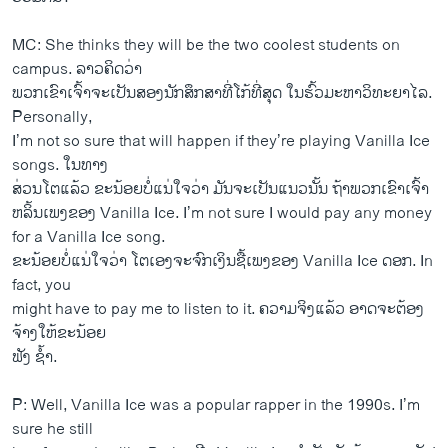
MC: She thinks they will be the two coolest students on
campus. ລາວ​ຄິດວ່າ
ພວກ​ເຂົາ​ເຈົ້າ​ຈະ​ເປັນ​ສອງ​ນັກ​ສຶກສາ​ທີ່​ໂກ້​ທີ່​ສຸດ ​ໃນ​ຮົ້ວ​ມະຫາວິທະຍາ​ໄລ.
Personally,
I’m not so sure that will happen if they’re playing Vanilla Ice
songs. ​ໃນ​ທາງ
ສ່ວນ​ໂຕ​ແລ້ວ ຂະ​ນ້ອຍ​ບໍ່​ແນ່ໃຈ​ວ່າ ມັນ​ຈະ​ເປັນ​ແນວ​ນັ້ນ ຖ້າ​ພວກ​ເຂົາ​ເຈົ້າ​
ຫລິ້ນ​ເພງ​ຂອງ Vanilla Ice. I’m not sure I would pay any money
for a Vanilla Ice song.
ຂະ​ນ້ອຍ​ບໍ່​ແນ່​ໃຈ​ວ່າ ​ໂຕ​ເອງຈະ​ຈົກ​ເງິນ​ຊື້​ເພ​ງຂອງ Vanilla Ice ດອກ. In
fact, you
might have to pay me to listen to it. ຄວາມ​ຈິງ​ແລ້ວ ອາດ​ຈະ​ຕ້ອງ​
ຈ້າງ​ໃຫ້​ຂະ​ນ້ອຍ
​ຟັງ​ ຊໍ້າ.
P: Well, Vanilla Ice was a popular rapper in the 1990s. I’m
sure he still