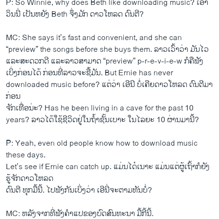
P: So Winnie, why does Beth like downloading music? ​ເອົ່າ
ວິນ​ນີ່ ​ເປັນ​ຫຍັງ Beth ຈຶ່ງ​ມັກ ດາວ​ໂຫລ​ດ ດົນຕີ?
MC: She says it’s fast and convenient, and she can
“preview” the songs before she buys them. ລາວ​ເວົ້າ​ວ່າ ມັນ​ໄວ​
ແລະ​ສະດວກ​ດີ ​ແລະ​ລາວ​ສາມາດ “preview” p-r-e-v-i-e-w ກໍ​ຄື​ຟັງ​
ເບິ່ງ​ກ່ອນ​ໄດ້ ກ່ອນ​ທີ່​ລາວ​ຈະ​ຊື້ມັນ. But Ernie has never
downloaded music before? ​ແຕ່​ວ່າ ​ເອີ​ນີ ບໍ່​ເຄີຍ​ດາວໂຫລດ ດົນຕີ​ມາ​
ກ່ອນ
ຈັກ​ເທື່ອນ່ະ? Has he been living in a cave for the past 10
years? ລາວ​ໄດ້​ໃຊ້​ຊີວິດ​ຢູ່​ໃນ​ຖໍ້າ​ຊັ້ນ​ເບາະ ​ໃນ​ໄລ​ຍະ 10 ຜ່ານ​ມາ​ນີ້?
P: Yeah, even old people know how to download music
these days.
Let’s see if Ernie can catch up. ​ແມ່ນ​ໄດ໋​ເນາະ ​ແມ່ນ​ແຕ່​ຜູ້​ເຖົ້າກໍ​ຍັງ​
ຮູ້ຈັກ​ດາວໂຫລ​ດ
ດົນຕີ ທຸກ​ມື້​ນີ້. ​ໄປ​ຟັງ​ກັນ​ເບິ່ງ​ວ່າ ​ເອີ​ນີ່​ຈະ​ຕາມ​ທັນ​ບໍ່?
MC: ຫລັງ​ຈາກ​ທີ່​ຟັງ​ຄໍາ​ແປ​ຂອງ​ບົດ​ສົນທະນາ ມື້​ກີ້​ນີ້.