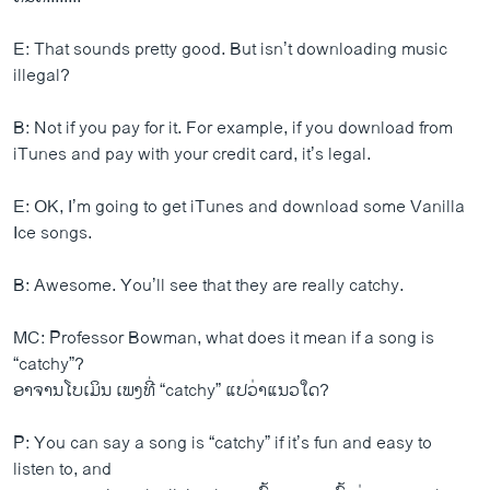
E: That sounds pretty good. But isn’t downloading music
illegal?
B: Not if you pay for it. For example, if you download from
iTunes and pay with your credit card, it’s legal.
E: OK, I’m going to get iTunes and download some Vanilla
Ice songs.
B: Awesome. You’ll see that they are really catchy.
MC: Professor Bowman, what does it mean if a song is
“catchy”?
ອາຈານ​ໂບ​ເມິ​ນ ​ເພງທີ່ “catchy” ​ແປ​ວ່າ​ແນວ​ໃດ?
P: You can say a song is “catchy” if it’s fun and easy to
listen to, and