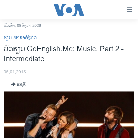
ລິ້ງ
ສຳຫລັບ
ເຂົ້າ
ວັນເສົາ, 08 ສິງຫາ 2026
ຫາ
ໂຮມເພຈ
ຮຽນ-ພາສາອັງກິດ
ຂ້າມ
ລາວ
ບົດຮຽນ GoEnglish.Me: Music, Part 2 -
ຂ້າມ
ອາເມຣິກາ
Intermediate
ຂ້າມ
ໄປ
ການເລືອກຕັ້ງ ປະທານາທີບໍດີ ສະຫະລັດ 2024
ຫາ
05,01,2015
ຂ່າວ​ຈີນ
ຊອກ
ແຊຣ໌
ຄົ້ນ
ໂລກ
ເອເຊຍ
ອິດສະຫຼະພາບດ້ານການຂ່າວ
ຊີວິດຊາວລາວ
ຊຸມຊົນຊາວລາວ