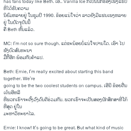
has fans today like Beth. ​ເອີ.. Vanilla Ice ກໍ​ເປັນ​ນັກ​ຮ້ອງ​ເພງ​ແຣັປ
ທີ່ໄດ້​ຮັບຄວາມ
ນິຍົມ​ຫລາຍ​ຢູ່ ໃນ​ຊຸມ​ປີ 1990. ຂ້ອຍ​ແນ່​ໃຈ​ວ່າ ລາວ​ຍັງ​ມີ​ແຟນ​ເພງ​ຫລາຍ​
ຢູ່ ​ໃນ​ປັດຈຸບັນນີ້
ຄື Beth ຫັ້ນ​ແລ້ວ.
MC: I’m not so sure though. ​ແຕ່​ຂະ​ນ້ອຍ​ບໍ່​ແນ່​ໃຈ​ປານ​ໃດ. ​ເອົາ ​ໄປ​
ຟັງ​ບົດ​ສົນທະນາ
ມື້​ກີ້​ອີກ ພ້ອມ​ກັບ​ຄໍາ​ແປ.
Beth: Ernie, I’m really excited about starting this band
together. We’re
going to be the two coolest students on campus. ​ເອີນີ ຂ້ອຍ​ຕື່ນ
ເຕ້ນ​ອີ​ຫລີ
ທີ່​ພວກ​ເຮົາ​ຈະ​ຕັ້ງ​ວົງ​ດົນຕີ​ຮ່ວມ​ກັນ. ພວກ​ເຮົາ​ຈະ​ເປັນ​ສອງ​ນັກ​ສຶກສາ​ທີ່​ໂກ້​
ທີ່​ສຸດ ຢູ່​ໃນ
ມະຫາ​ວິ​ທະຍາ​ໄລ.
Ernie: I know! It’s going to be great. But what kind of music