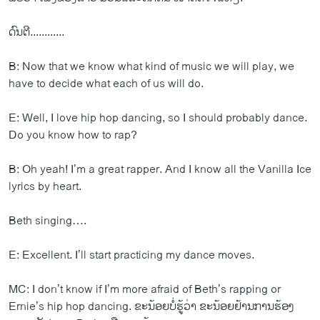
ດົນຕີ............
B: Now that we know what kind of music we will play, we
have to decide what each of us will do.
E: Well, I love hip hop dancing, so I should probably dance.
Do you know how to rap?
B: Oh yeah! I’m a great rapper. And I know all the Vanilla Ice
lyrics by heart.
Beth singing….
E: Excellent. I’ll start practicing my dance moves.
MC: I don’t know if I’m more afraid of Beth’s rapping or
Ernie’s hip hop dancing. ຂະ​ນ້ອຍ​ບໍ່​ຮູ້​ວ່າ ຂະ​ນ້ອຍ​ຢ້ານ​ການ​ຮ້ອງ​