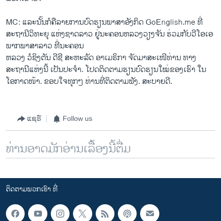
MC: ແລະນັ້ນກໍຄືລາຍການບົດຮຽນພາສາອັງກິດ GoEnglish.me ທີ່
ສະຖານີວິທະຍຸ ແຫ່ງຊາດລາວ ຢູ່​ນະຄອນຫລວງ​ວຽງ​ຈັນ ຮ່ວມກັບວີໂອເອ
ພາກພາສາລາວ ທີ່​ນະຄອນ
ຫລວງ ວໍ​ຊິງ​ຕັນ ດີ​ຊີ ສະຫະລັດ ອາ​ເມຣິກາ ຈັດມາສະເໜີທ່ານ ທາງ
ສະຖານີແຫ່ງນີ້ ເປັນປະຈໍາ. ໂປດຕິດຕາມຮຽນບົດຮຽນໃໝ່ຂອງເຮົາ ໃນ
ໂອກາດໜ້າ. ຂອບໃຈທຸກໆ ທ່ານທີ່ຕິດຕາມຟັງ. ສະບາຍດີ.
ແຊຣ໌
Follow us
ທ່ານອາດມັກອ່ານເລື້ອງນີ້ຕື່ມ
ຕິດຕາມພວກເຮົາ ທີ່