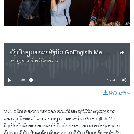
ວິທະຍາສາດ-ເທັກໂນໂລຈີ
ທຸລະກິດ
ພາສາອັງກິດ
ວີດີໂອ
ສຽງ
ຟັງບົດຮຽນພາສາອັງກິດ GoEnglsih.Me: Music, Part 2
ລາຍການກະຈາຍສຽງ
by
ສຽງອາເມຣິກາ ວີໂອເອລາວ
No media source currently available
ຕິດຕາມພວກເຮົາ ທີ່
ລາຍງານ
0:00
15:24
ພາສາຕ່າງໆ
ລິງໂດຍກົງ
MC: ວີໂອເອ ພາກພາສາລາວ ຮ່ວມກັບສະຖານີວິທະຍຸແຫ່ງຊາດ
ລາວ ພູມໃຈສະເໜີລາຍການ​ຮຽນພາສາອັງກິດ GoEnglish.Me
ຊຶ່ງ​ເປັນບົດ​ສົນທະນາ​ພາສາ​ອັງກິດ​ກັບ​ພາສາລາວ ລະຫວ່າງອາຈານ​
ຄົນ​ອາ​ເມຣິກັນ ກັບ​ລູກສິດ ຄົນລາວ​ອາ​ເມຣິກັນ ເພື່ອອະທິບາຍຄໍາສັບ ​