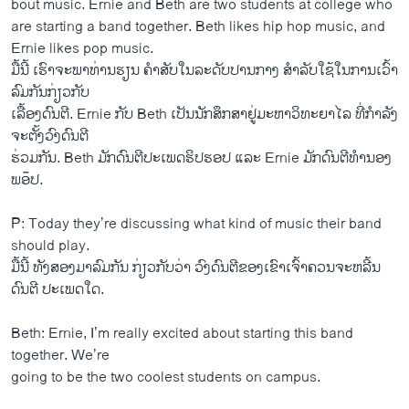
bout music. Ernie and Beth are two students at college who
are starting a band together. Beth likes hip hop music, and
Ernie likes pop music.
ມື້​ນີ້ ​ເຮົາ​ຈະພາ​ທ່ານ​ຮຽນ ຄໍາສັບ​ໃນ​ລະ​ດັບ​ປານ​ກາງ ສໍາລັບ​ໃຊ້​ໃນ​ການ​ເວົ້າ​
ລົມ​ກັນ​ກ່ຽວ​ກັບ
ເລື້ອງ​ດົນຕີ. Ernie ກັບ Beth ​ເປັນ​ນັກ​ສຶກສາ​ຢູ່​ມະຫາວິທະຍາ​ໄລ ທີ່​ກໍາລັງ​
ຈະ​ຕັ້ງ​ວົງ​ດົນຕີ
ຮ່ວມ​ກັນ. Beth ມັກ​ດົນຕີ​ປະ​ເພດ​ຮິ​ປຮອປ ​ແລະ Ernie ມັກ​ດົນຕີ​ທໍານອງ​
ພອ໊ປ.
P: Today they’re discussing what kind of music their band
should play.
ມື້​ນີ້ ທັງ​ສອງ​ມາ​ລົມ​ກັນ ກ່ຽວ​ກັບ​ວ່າ ວົງ​ດົນຕີ​ຂອງ​ເຂົາ​ເຈົ້າ​ຄວນ​ຈະ​ຫລີ້ນ​
ດົນຕີ ປະ​ເພດ​ໃດ.
Beth: Ernie, I’m really excited about starting this band
together. We’re
going to be the two coolest students on campus.