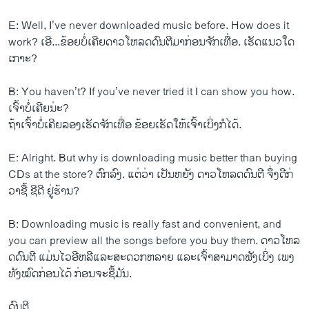
E: Well, I’ve never downloaded music before. How does it
work? ​ເອີ...ຂ້ອຍ​ບໍ່​ເຄີຍ​ດາວ​ໂຫລ​ດດົນຕີ​ມາ​ກ່ອນ​ຈັກ​ເທື່ອ. ​ເຮັດ​ແນວ​ໃດ​
ເກາະ?
B: You haven’t? If you’ve never tried it I can show you how. ​
ເຈົ້າ​ບໍ່​ເຄີຍ​ນ່ະ?
ຖ້າ​ເຈົ້າ​ບໍ່​ເຄີຍລອງ​ເຮັດ​ຈັກ​ເທື່ອ ຂ້ອຍເຮັດ​ໃຫ້​ເຈົ້າເບິ່ງກໍ​ໄດ້.
E: Alright. But why is downloading music better than buying
CDs at the store? ຕົກລົງ. ​ແຕ່​ວ່າ ​ເປັນ​ຫຍັງ ດາວ​ໂຫລ​ດດົນຕີ ຈຶ່ງ​ດີ​ກ່
ວາ​ຊື້ ຊີ​ດີ ຢູ່​ຮ້ານ?
B: Downloading music is really fast and convenient, and
you can preview all the songs before you buy them. ດາວ​ໂຫລ​
ດດົນຕີ ​ແມ່ນ​ໄວ​ອີ​ຫລີແລະ​ສະດວກ​ຫລາຍ ​ແລະເຈົ້າ​ສາມາດຟັງ​ເບິ່ງ​ ​ເພງ​
ທັງ​ໝົດກ່ອນ​ໄດ້ ກ່ອນ​ຈະ​ຊື້ມັນ.
ດົນຕີ........