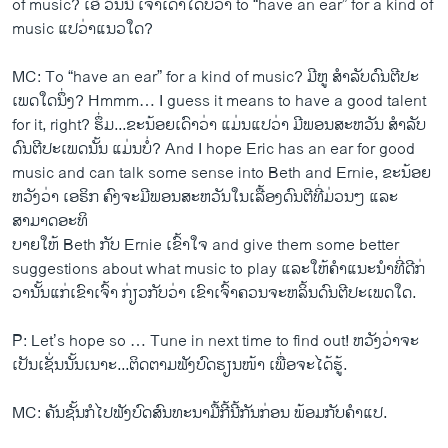
of music? ​ເອີ່ ວິນ​ນີ່ ​ເຈົ້າ​ເດົາ​ໄດ້ບໍ່​ວ່າ to “have an ear” for a kind of
music ​ແປ​ວ່າ​ແນວ​ໃດ?
MC: To “have an ear” for a kind of music? ມີ​ຫູ ສໍາ​ລັບ​ດົນຕີ​ປະ​
ເພດ​ໃດ​ນຶ່ງ? Hmmm… I guess it means to have a good talent
for it, right? ຮຶ່ມ...ຂະ​ນ້ອຍ​ເດົາ​ວ່າ ​ແມ່ນ​ແປ​ວ່າ ມີ​ພອນສະ​ຫວັນ ສໍາ​ລັບ​
ດົນຕີ​ປະ​ເພດ​ນັ້ນ ​ແມ່ນ​ບໍ່? And I hope Eric has an ear for good
music and can talk some sense into Beth and Ernie, ຂະ​ນ້ອຍ​
ຫວັງ​ວ່າ ​ເອຣິກ ຄົງ​ຈະ​ມີ​ພອນ​ສະຫວັນ​ໃນ​ເລື້ອງ​ດົນຕີທີ່​ມ່ວນໆ ​ແລະ
ສາມາດ​ອະທິ
ບາຍ​ໃຫ້ Beth ກັບ Ernie ​ເຂົ້າ​ໃຈ​ and give them some better
suggestions about what music to play ​ແລະ​ໃຫ້​ຄໍາ​ແນະ​ນໍາທີ່​ດີ​ກ່
ວານັ້ນແກ່ເຂົາ​ເຈົ້າ ກ່ຽວ​ກັບ​ວ່າ ​ເຂົາ​ເຈົ້າ​ຄວນ​ຈະ​ຫລິ້ນ​ດົນຕີ​ປະ​ເພດ​ໃດ.
P: Let’s hope so … Tune in next time to find out! ຫວັງ​ວ່າ​ຈະ​
ເປັນ​ເຊັ່ນ​ນັ້ນ​ເນາະ...​ຕິດຕາມ​ຟັງ​ບົດຮຽນ​ໜ້າ ​ເພື່ອ​ຈະ​ໄດ້​ຮູ້.
MC: ຄັນ​ຊັ້ນ​ກໍ​ໄປ​ຟັງ​ບົດ​ສົນທະນາ​ມື້​ກີ້​ນີ້​ກັນ​ກ່ອນ ພ້ອມ​ກັບ​ຄໍາ​ແປ.