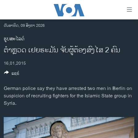
ລິ້ງ
ສຳຫລັບ
ເຂົ້າ
ວັນອາທິດ, 09 ສິງຫາ 2026
ຫາ
ໂຮມເພຈ
ຮູບສະໄລດ໌
ຂ້າມ
ລາວ
ຕຳຫຼວດ ເຢຍຣະມັນ ຈັບຜູ້ຕ້ອງສົງໄສ 2 ຄົນ
ຂ້າມ
ອາເມຣິກາ
ຂ້າມ
16,01,2015
ໄປ
ການເລືອກຕັ້ງ ປະທານາທີບໍດີ ສະຫະລັດ 2024
ຫາ
ແຊຣ໌
ຂ່າວ​ຈີນ
ຊອກ
ຄົ້ນ
ໂລກ
German police say they have arrested two men in Berlin on
suspicion of recruiting fighters for the Islamic State group in
ເອເຊຍ
Syria.
ອິດສະຫຼະພາບດ້ານການຂ່າວ
ຊີວິດຊາວລາວ
ຊຸມຊົນຊາວລາວ