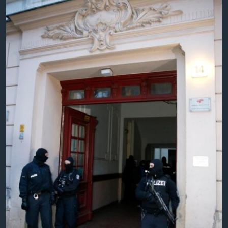
ວິທະຍາສາດ-ເທັກໂນໂລຈີ
ທຸລະກິດ
ພາສາອັງກິດ
ວີດີໂອ
ສຽງ
ລາຍການກະຈາຍສຽງ
ຕິດຕາມພວກເຮົາ ທີ່
ລາຍງານ
ພາສາຕ່າງໆ