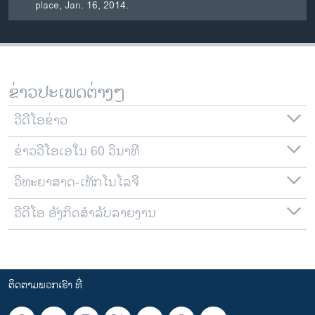
place, Jan. 16, 2014.
ຂ່າວປະເພດຕ່າງໆ
ວີດີໂອຂ່າວ
ຂ່າວວີໂອເອໃນ 60 ວິນາທີ
ວິທະຍາສາດ-ເທັກໂນໂລຈີ
ວີດີໂອ ອັງກິດສຳລັບລາຍງານ
ຕິດຕາມພວກເຮົາ ທີ່