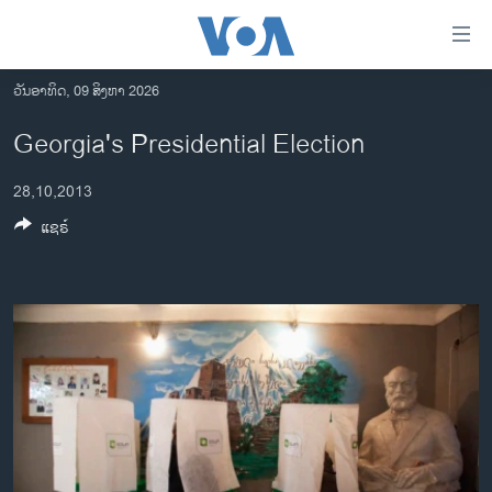
ລິ້ງ
ສຳຫລັບ
ເຂົ້າ
ວັນອາທິດ, 09 ສິງຫາ 2026
ຫາ
ໂຮມເພຈ
Georgia's Presidential Election
ຂ້າມ
ລາວ
ຂ້າມ
28,10,2013
ອາເມຣິກາ
ຂ້າມ
ແຊຣ໌
ໄປ
ການເລືອກຕັ້ງ ປະທານາທີບໍດີ ສະຫະລັດ 2024
ຫາ
ຂ່າວ​ຈີນ
ຊອກ
ຄົ້ນ
ໂລກ
ເອເຊຍ
ອິດສະຫຼະພາບດ້ານການຂ່າວ
ຊີວິດຊາວລາວ
ຊຸມຊົນຊາວລາວ