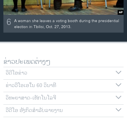
6
A woman she leaves a voting booth during the presidential
election in Tbilisi, Oct. 27, 2013.
ຂ່າວປະເພດຕ່າງໆ
ວີດີໂອຂ່າວ
ຂ່າວວີໂອເອໃນ 60 ວິນາທີ
ວິທະຍາສາດ-ເທັກໂນໂລຈີ
ວີດີໂອ ອັງກິດສຳລັບລາຍງານ