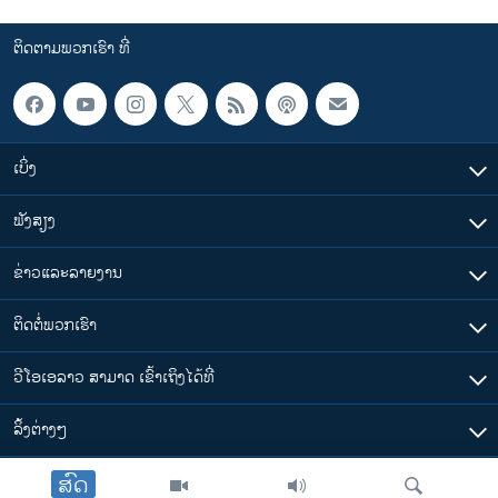
ຕິດຕາມພວກເຮົາ ທີ່
ເບິ່ງ
ຟັງສຽງ
ຂ່າວແລະລາຍງານ
ຕິດຕໍ່ພວກເຮົາ
ວີໂອເອລາວ ສາມາດ ເຂົ້າເຖິງໄດ້ທີ່
​ລິ້ງ​ຕ່າງໆ
ສົດ
ຕາມເວລາໃນລາວ