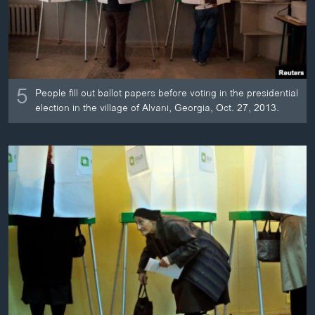
ວິທະຍາສາດ-ເທັກໂນໂລຈີ
ທຸລະກິດ
ພາສາອັງກິດ
ວີດີໂອ
5
People fill out ballot papers before voting in the presidential
election in the village of Alvani, Georgia, Oct. 27, 2013.
ສຽງ
ລາຍການກະຈາຍສຽງ
ຕິດຕາມພວກເຮົາ ທີ່
ລາຍງານ
ພາສາຕ່າງໆ