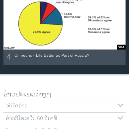
4
Crimeans - Life Better as Part of Russia?
ຂ່າວປະເພດຕ່າງໆ
ວີດີໂອຂ່າວ
ຂ່າວວີໂອເອໃນ 60 ວິນາທີ