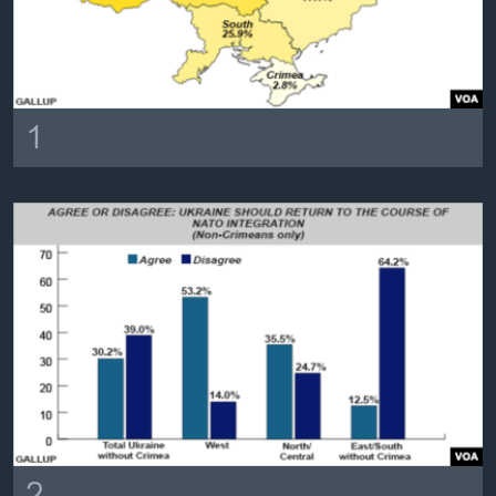
ວິທະຍາສາດ-ເທັກໂນໂລຈີ
ທຸລະກິດ
ພາສາອັງກິດ
1
ວີດີໂອ
ສຽງ
ລາຍການກະຈາຍສຽງ
ຕິດຕາມພວກເຮົາ ທີ່
ລາຍງານ
ພາສາຕ່າງໆ
2