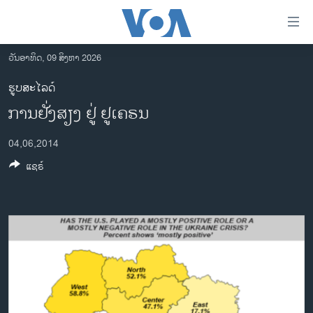
ລິ້ງ
ສຳຫລັບ
ເຂົ້າ
ວັນອາທິດ, 09 ສິງຫາ 2026
ຫາ
ໂຮມເພຈ
ຮູບສະໄລດ໌
ຂ້າມ
ລາວ
ການຢັ່ງສຽງ ຢູ່ ຢູເຄຣນ
ຂ້າມ
ອາເມຣິກາ
ຂ້າມ
04,06,2014
ໄປ
ການເລືອກຕັ້ງ ປະທານາທີບໍດີ ສະຫະລັດ 2024
ຫາ
ແຊຣ໌
ຂ່າວ​ຈີນ
ຊອກ
ຄົ້ນ
ໂລກ
ເອເຊຍ
ອິດສະຫຼະພາບດ້ານການຂ່າວ
ຊີວິດຊາວລາວ
ຊຸມຊົນຊາວລາວ