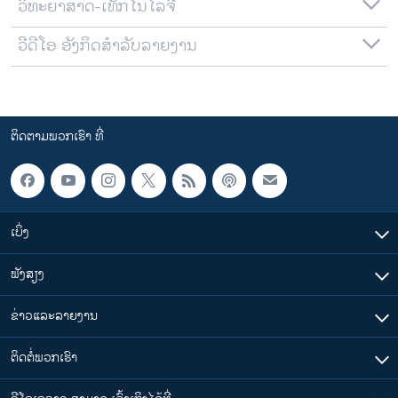
ວິທະຍາສາດ-ເທັກໂນໂລຈີ
ວີດີໂອ ອັງກິດສຳລັບລາຍງານ
ຕິດຕາມພວກເຮົາ ທີ່
ເບິ່ງ
ຟັງສຽງ
ຂ່າວແລະລາຍງານ
ຕິດຕໍ່ພວກເຮົາ