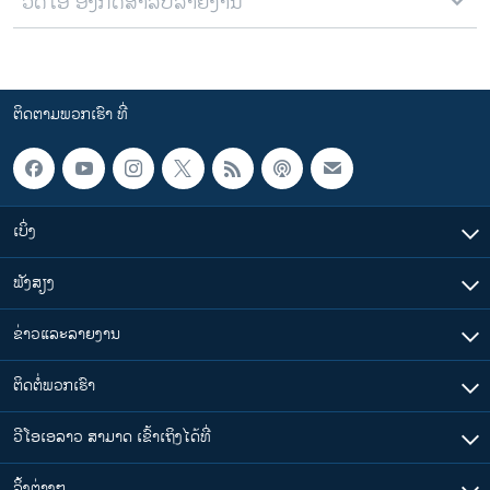
ວີດີໂອ ອັງກິດສຳລັບລາຍງານ
ຕິດຕາມພວກເຮົາ ທີ່
ເບິ່ງ
ຟັງສຽງ
ຂ່າວແລະລາຍງານ
ຕິດຕໍ່ພວກເຮົາ
ວີໂອເອລາວ ສາມາດ ເຂົ້າເຖິງໄດ້ທີ່
​ລິ້ງ​ຕ່າງໆ