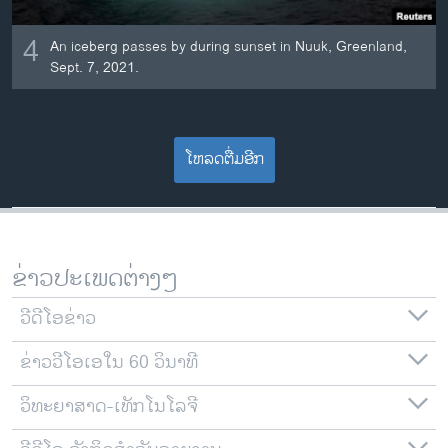
4
An iceberg passes by during sunset in Nuuk, Greenland,
Sept. 7, 2021.
ໂຫລດຕື່ມອີກ
ຂ່າວປະເພດຕ່າງໆ
ວີດີໂອຂ່າວ
ຂ່າວວີໂອເອໃນ 60 ວິນາທີ
ວິທະຍາສາດ-ເທັກໂນໂລຈີ