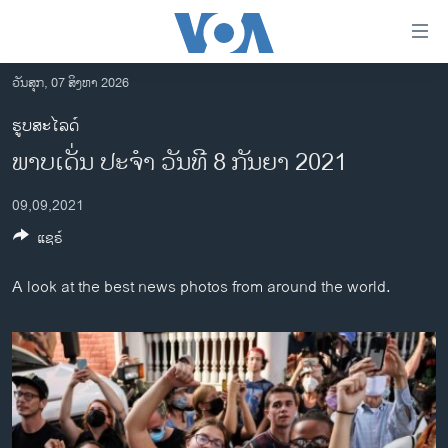
ລິ້ງ
ສຳຫລັບ
ເຂົ້າ
ວັນສຸກ, 07 ສິງຫາ 2026
ຫາ
ໂຮມເພຈ
ຮູບສະໄລດ໌
ຂ້າມ
ລາວ
ພາບເດັ່ນ ປະຈຳ ວັນທີ 8 ກັນຍາ 2021
ຂ້າມ
ອາເມຣິກາ
ຂ້າມ
09,09,2021
ໄປ
ການເລືອກຕັ້ງ ປະທານາທີບໍດີ ສະຫະລັດ 2024
ຫາ
ແຊຣ໌
ຂ່າວ​ຈີນ
ຊອກ
ຄົ້ນ
ໂລກ
A look at the best news photos from around the world.
ເອເຊຍ
ອິດສະຫຼະພາບດ້ານການຂ່າວ
ຊີວິດຊາວລາວ
ຊຸມຊົນຊາວລາວ