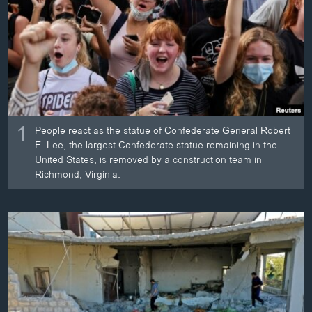
ວິທະຍາສາດ-ເທັກໂນໂລຈີ
ທຸລະກິດ
ພາສາອັງກິດ
ວີດີໂອ
ສຽງ
1
People react as the statue of Confederate General Robert
ລາຍການກະຈາຍສຽງ
E. Lee, the largest Confederate statue remaining in the
ຕິດຕາມພວກເຮົາ ທີ່
United States, is removed by a construction team in
ລາຍງານ
Richmond, Virginia.
ພາສາຕ່າງໆ