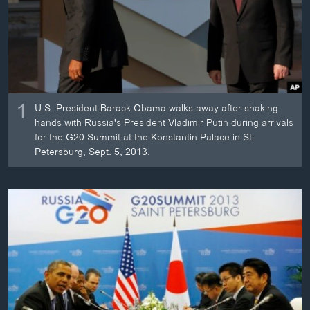
ວິທະຍາສາດ-ເທັກໂນໂລຈີ
ທຸລະກິດ
ພາສາອັງກິດ
ວີດີໂອ
1
U.S. President Barack Obama walks away after shaking
ສຽງ
hands with Russia's President Vladimir Putin during arrivals
for the G20 Summit at the Konstantin Palace in St.
ລາຍການກະຈາຍສຽງ
ຕິດຕາມພວກເຮົາ ທີ່
Petersburg, Sept. 5, 2013.
ລາຍງານ
ພາສາຕ່າງໆ