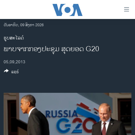
ລິ້ງ
ສຳຫລັບ
ເຂົ້າ
ວັນອາທິດ, 09 ສິງຫາ 2026
ຫາ
ໂຮມເພຈ
ຮູບສະໄລດ໌
ຂ້າມ
ລາວ
ພາບຈາກກອງປະຊຸມ ສຸດຍອດ G20
ຂ້າມ
ອາເມຣິກາ
ຂ້າມ
05,09,2013
ໄປ
ການເລືອກຕັ້ງ ປະທານາທີບໍດີ ສະຫະລັດ 2024
ຫາ
ແຊຣ໌
ຂ່າວ​ຈີນ
ຊອກ
ຄົ້ນ
ໂລກ
ເອເຊຍ
ອິດສະຫຼະພາບດ້ານການຂ່າວ
ຊີວິດຊາວລາວ
ຊຸມຊົນຊາວລາວ