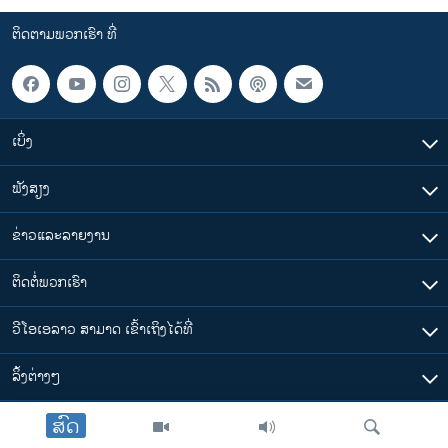
ຕິດຕາມພວກເຮົາ ທີ່
ເບິ່ງ
ຟັງສຽງ
ຂ່າວແລະລາຍງານ
ຕິດຕໍ່ພວກເຮົາ
ວີໂອເອລາວ ສາມາດ ເຂົ້າເຖິງໄດ້ທີ່
​ລິ້ງ​ຕ່າງໆ
ສົດ
ຕາມເວລາໃນລາວ