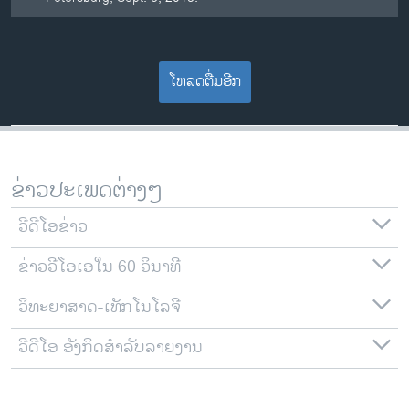
ໂຫລດຕື່ມອີກ
ຂ່າວປະເພດຕ່າງໆ
ວີດີໂອຂ່າວ
ຂ່າວວີໂອເອໃນ 60 ວິນາທີ
ວິທະຍາສາດ-ເທັກໂນໂລຈີ
ວີດີໂອ ອັງກິດສຳລັບລາຍງານ