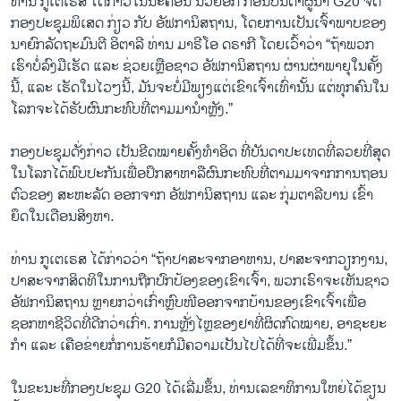
ທ່ານ ກູເຕເຣສ ໄດ້ກ່າວໃນນະຄອນ ນິວຢອກ ກ່ອນບັນດາຜູ້ນຳ G20 ຈັດ
ກອງປະຊຸມພິເສດ ກ່ຽວ ກັບ ອັຟການິສຖານ, ໂດຍການເປັນເຈົ້າພາບຂອງ
ນາຍົກລັດຖະມົນຕີ ອິຕາລີ ທ່ານ ມາຣີໂອ ດຣາກີ ໂດຍເວົ້າວ່າ “ຖ້າພວກ
ເຮົາບໍ່ລົງມືເຮັດ ແລະ ຊ່ວຍເຫຼືອຊາວ ອັຟການິສຖານ ຜ່ານຜ່າພາຍຸໃນຄັ້ງ
ນີ້, ແລະ ເຮັດໃນໄວໆນີ້, ມັນຈະບໍ່ມີພຽງແຕ່ເຂົາເຈົ້າເທົ່ານັ້ນ ແຕ່ທຸກຄົນໃນ
ໂລກຈະໄດ້ຮັບຜົນກະທົບທີ່ຕາມມານຳຫຼັງ.”
ກອງປະຊຸມດັ່ງກ່າວ ເປັນຂີດໝາຍຄັ້ງທຳອິດ ທີ່ບັນດາປະເທດທີ່ລວຍທີ່ສຸດ
ໃນໂລກໄດ້ພົບປະກັນເພື່ອປຶກສາຫາລືຜົນກະທົບທີ່ຕາມມາຈາກການຖອນ
ຕົວຂອງ ສະຫະລັດ ອອກຈາກ ອັຟການິສຖານ ແລະ ກຸ່ມຕາລີບານ ເຂົ້າ
ຍຶດໃນເດືອນສິງຫາ.
ທ່ານ ກູເຕເຣສ ໄດ້ກ່າວວ່າ “ຖ້າປາສະຈາກອາຫານ, ປາສະຈາກວຽກງານ,
ປາສະຈາກສິດທິໃນການຖືກປົກປ້ອງຂອງເຂົາເຈົ້າ, ພວກເຮົາຈະເຫັນຊາວ
ອັຟການິສຖານ ຫຼາຍກວ່າເກົ່າຫຼົບໜີອອກຈາກບ້ານຂອງເຂົາເຈົ້າເພື່ອ
ຊອກຫາຊີວິດທີ່ດີກວ່າເກົ່າ. ການຫຼັ່ງໄຫຼຂອງຢາທີ່ຜິດກົດໝາຍ, ອາຊະຍະ
ກຳ ແລະ ເຄືອຂ່າຍກໍ່ການຮ້າຍກໍມີຄວາມເປັນໄປໄດ້ທີ່ຈະເພີ່ມຂຶ້ນ.”
ໃນຂະນະທີ່ກອງປະຊຸມ G20 ໄດ້ເລີ່ມຂຶ້ນ, ທ່ານເລຂາທິການໃຫຍ່ໄດ້ຂຽນ