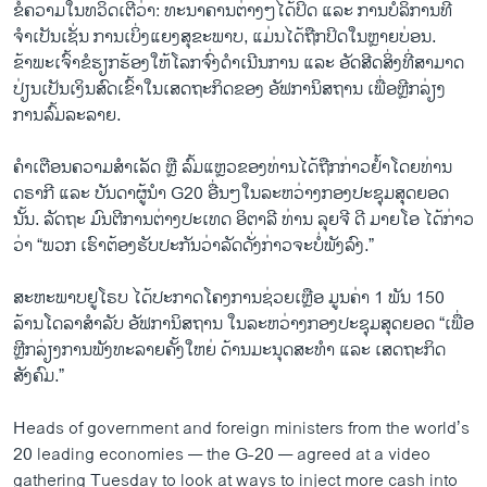
ຂໍ້ຄວາມໃນທວິດເຕີວ່າ: ທະນາຄານຕ່າງໆໄດ້ປິດ ແລະ ການບໍລິການທີ່
ຈຳເປັນເຊັ່ນ ການເບິ່ງແຍງສຸຂະພາບ, ແມ່ນໄດ້ຖືກປິດໃນຫຼາຍບ່ອນ.
ຂ້າພະເຈົ້າຂໍຮຽກຮ້ອງໃຫ້ໂລກຈົ່ງດຳເນີນການ ແລະ ອັດສີດສິ່ງທີ່ສາມາດ
ປ່ຽນເປັນເງິນສົດເຂົ້າໃນເສດຖະກິດຂອງ ອັຟການິສຖານ ເພື່ອຫຼີກລ່ຽງ
ການລົ້ມລະລາຍ.
ຄຳເຕືອນຄວາມສຳເລັດ ຫຼື ລົ້ມແຫຼວຂອງທ່ານໄດ້ຖືກກ່າວຢໍ້າໂດຍທ່ານ
ດຣາກີ ແລະ ບັນດາຜູ້ນຳ G20 ອື່ນໆໃນລະຫວ່າງກອງປະຊຸມສຸດຍອດ
ນັ້ນ. ລັດຖະ ມົນຕີການຕ່າງປະເທດ ອິຕາລີ ທ່ານ ລຸຍຈີ ດີ ມາຍໂອ ໄດ້ກ່າວ
ວ່າ “ພວກ ເຮົາຕ້ອງຮັບປະກັນວ່າລັດດັ່ງກ່າວຈະບໍ່ພັງລົງ.”
ສະຫະພາບຢູໂຣບ ໄດ້ປະກາດໂຄງການຊ່ວຍເຫຼືອ ມູນຄ່າ 1 ພັນ 150
ລ້ານໂດລາສຳລັບ ອັຟການິສຖານ ໃນລະຫວ່າງກອງປະຊຸມສຸດຍອດ “ເພື່ອ
ຫຼີກລ່ຽງການພັງທະລາຍຄັ້ງໃຫຍ່ ດ້ານມະນຸດສະທຳ ແລະ ເສດຖະກິດ
ສັງຄົມ.”
Heads of government and foreign ministers from the world’s
20 leading economies — the G-20 — agreed at a video
gathering Tuesday to look at ways to inject more cash into