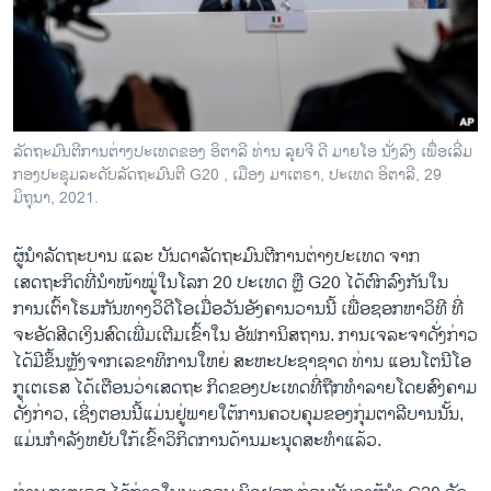
ວິທະຍາສາດ-ເທັກໂນໂລຈີ
ທຸລະກິດ
ພາສາອັງກິດ
ວີດີໂອ
ລັດຖະມົນຕີການຕ່າງປະເທດຂອງ ອິຕາລີ ທ່ານ ລຸຍຈີ ດີ ມາຍໂອ ນັ່ງລົງ ເພື່ອເລີ່ມ
ສຽງ
ກອງປະຊຸມລະດັບລັດຖະມົນຕີ G20 , ເມືອງ ມາເຕຣາ, ປະເທດ ອິຕາລີ, 29
ມິຖຸນາ, 2021.
ລາຍການກະຈາຍສຽງ
ຕິດຕາມພວກເຮົາ ທີ່
ຜູ້ນຳລັດຖະບານ ແລະ ບັນດາລັດຖະມົນຕີການຕ່າງປະເທດ ຈາກ
ລາຍງານ
ເສດຖະກິດທີ່ນຳໜ້າໝູ່ໃນໂລກ 20 ປະເທດ ຫຼື G20 ໄດ້ຕົກລົງກັນໃນ
ການເຕົ້າໂຮມກັນທາງວິດີໂອເມື່ອວັນອັງຄານວານນີ້ ເພື່ອຊອກຫາວິທີ ທີ່
ຈະອັດສີດເງິນສົດເພີ່ມເຕີມເຂົ້າໃນ ອັຟການິສຖານ. ການເຈລະຈາດັ່ງກ່າວ
ພາສາຕ່າງໆ
ໄດ້ມີຂຶ້ນຫຼັງຈາກເລຂາທິການໃຫຍ່ ສະຫະປະຊາຊາດ ທ່ານ ແອນໂຕນີໂອ
ກູເຕເຣສ ໄດ້ເຕືອນວ່າເສດຖະ ກິດຂອງປະເທດທີ່ຖືກທຳລາຍໂດຍສົງຄາມ
ດັ່ງກ່າວ, ເຊິ່ງຕອນນີ້ແມ່ນຢູ່ພາຍໃຕ້ການຄວບຄຸມຂອງກຸ່ມຕາລີບານນັ້ນ,
ແມ່ນກຳລັງຫຍັບໃກ້ເຂົ້າວິກິດການດ້ານມະນຸດສະທຳແລ້ວ.