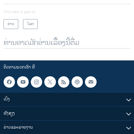
This item is part of
ຂ່າວ
ໂລກ
ທ່ານອາດມັກອ່ານເລື້ອງນີ້ຕື່ມ
ຕິດຕາມພວກເຮົາ ທີ່
ເບິ່ງ
ຟັງສຽງ
ຂ່າວແລະລາຍງານ