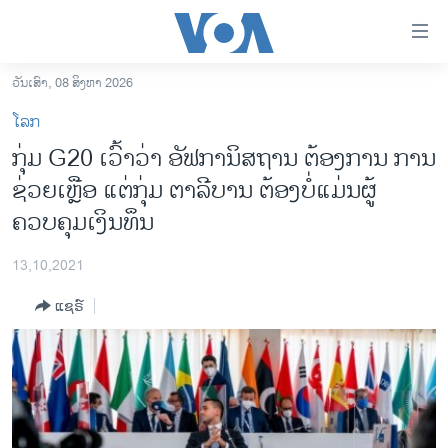
ລິ້ງ
ສຳຫລັບ
ເຂົ້າ
ວັນເສົາ, 08 ສິງຫາ 2026
ຫາ
ໂຮມເພຈ
ໂລກ
ຂ້າມ
ລາວ
ກຸ່ມ G20 ເວົ້າວ່າ ອັຟການິສຖານ ຕ້ອງການ ການ
ຂ້າມ
ອາເມຣິກາ
ຊ່ວຍເຫຼືອ ແຕ່ກຸ່ມ ຕາລີບານ ຕ້ອງບໍ່ແມ່ນຜູ້
ຂ້າມ
ໄປ
ການເລືອກຕັ້ງ ປະທານາທີບໍດີ ສະຫະລັດ 2024
ຄວບຄຸມເງິນທຶນ
ຫາ
ຂ່າວ​ຈີນ
ຊອກ
13,10,2021
ຄົ້ນ
ໂລກ
ແຊຣ໌
ເອເຊຍ
ອິດສະຫຼະພາບດ້ານການຂ່າວ
ຊີວິດຊາວລາວ
ຊຸມຊົນຊາວລາວ