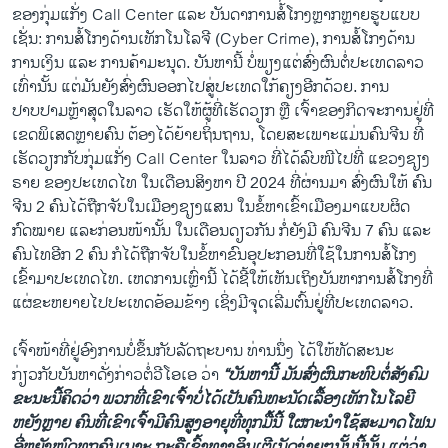
ຂອງກຸ່ມແກັ່ງ Call Center ແລະ ບັນດາການສໍ້ໂກງຫຼາກຫຼາຍຮູບແບບ
ເຊັ່ນ: ການສໍ້ໂກງດ້ານເທັກໂນໂລຈີ (Cyber Crime), ການສໍ້ໂກງດ້ານ
ການເງິນ ແລະ ການຄ້າມະນຸດ. ບັນຫານີ້ ບໍ່ພຽງແຕ່ສົ່ງຜົນຕໍ່ປະເທດລາວ
ເທົ່ານັ້ນ ແຕ່ມັນຍັງສົ່ງຜົນອອກໄປສູ່ປະເທດໃກ້ຄຽງອີກດ້ວຍ. ການ
ປາບປາມຫຼ້າສຸດໃນລາວ ເຮັດໃຫ້ຜູ້ທີ່ເຮັດວຽກ ຫຼື ເຈົ້າຂອງກິດຈະການຢູ່ທີ່
ເຂດພິເສດຫຼາຍຄົນ ຕ້ອງໄດ້ຍ້າຍຖິ່ນຖານ, ໂດຍສະເພາະແມ່ນຄົນຈີນ ທີ່
ເຮັດວຽກກັບກຸ່ມແກັ່ງ Call Center ໃນລາວ ທີ່ໄດ້ລົບໜີໄປທີ່ ແຂວງຊຽງ
ຣາຍ ຂອງປະເທດໄທ ໃນເດືອນສິງຫາ ປີ 2024 ທີ່ຜ່ານມາ ສົ່ງຜົນໃຫ້ ຄົນ
ຈີນ 2 ຄົນໄດ້ຖືກຈັບໃນເມືອງຊຽງແສນ ໃນຂໍ້ຫາເຂົ້າເມືອງມາແບບຜິດ
ກົດໝາຍ ແລະກ່ອນໜ້ານັ້ນ ໃນເດືອນດຽວກັນ ກໍ່ຍັງມີ ຄົນຈີນ 7 ຄົນ ແລະ
ຄົນໄທອີກ 2 ຄົນ ກໍໄດ້ຖືກຈັບໃນຂໍ້ຫາຂົນອຸປະກອນທີ່ໃຊ້ໃນການສໍ້ໂກງ
ເຂົ້າມາປະເທດໄທ. ເຫດການເຫຼົ່ານີ້ ໄດ້ຊີ້ໃຫ້ເຫັນເຖິງບັນຫາການສໍ້ໂກງທີ່
ແຜ່ຂະຫຍາຍໄປປະເທດອ້ອມຂ້າງ ເຊິ່ງມີຈຸດເລີ່ມຕົ້ນຢູ່ທີ່ປະເທດລາວ.
ເຈົ້າໜ້າທີ່ຢູ່ອົງການບໍ່ຂຶ້ນກັບລັດຖະບານ ທ່ານນຶ່ງ ໄດ້ໃຫ້ທັດສະນະ
ກ່ຽວກັບບັນຫາດັ່ງກ່າວຕໍ່ວີໂອເອ ວ່າ
“ບັນຫານີ້ ມັນສົ່ງຜົນກະທົບຕໍ່ສັງຄົມ
ຂະນະນີ້ຄິດວ່າ ພວກທີ່ເຂົາເຈົ້າບໍ່ໄດ້ເປັນຄົນທະນັດເລື້ອງເທັກໂນໂລຍີ
ຫຍັງຫຼາຍ ຄົນທີ່ເຂົາເຈົ້າມີຄົນສູງອາຍຸທີ່ທຸກມື້ນີ້ ໃຜກະນຳໃຊ້ສະມາດໂຟນ
ອີ່ຫຍັງໝົດທຸກຄົນເນາະ ກະຄືເຂົ້າທາງອິນເຕີເນັດງ່າຍໆນັ້ນນີ້ນັ້ນ ແຕ່ວ່າ