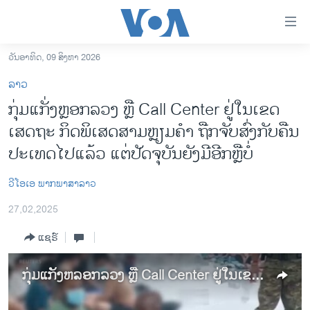
ລິ້ງ
ສຳຫລັບ
ເຂົ້າ
ວັນອາທິດ, 09 ສິງຫາ 2026
ຫາ
ໂຮມເພຈ
ລາວ
ຂ້າມ
ລາວ
ກຸ່ມແກັ່ງຫຼອກລວງ ຫຼື Call Center ຢູ່ໃນເຂດ
ຂ້າມ
ອາເມຣິກາ
ເສດຖະ ກິດພິເສດສາມຫຼຽມຄຳ ຖືກຈັບສົ່ງກັບຄືນ
ຂ້າມ
ໄປ
ການເລືອກຕັ້ງ ປະທານາທີບໍດີ ສະຫະລັດ 2024
ປະ​ເທດໄປແລ້ວ ແຕ່ປັດຈຸບັນຍັງມີອີກຫຼືບໍ່
ຫາ
ຂ່າວ​ຈີນ
ຊອກ
​ວີ​ໂອ​ເອ ​ພາກ​ພາ​ສາ​ລາວ
ຄົ້ນ
ໂລກ
27,02,2025
ເອເຊຍ
ແຊຣ໌
ອິດສະຫຼະພາບດ້ານການຂ່າວ
ຊີວິດຊາວລາວ
ກຸ່ມແກັ່ງຫລອກລວງ ຫຼື Call Center ຢູ່ໃນເຂດເສດຖະ ກິດພິເສດສາມຫຼຽມຄຳ ຖືກຈັບສົ່ງກັບຄືນປະ​ເທດໄປແລ້ວ ແຕ່ປັດຈຸບັນຍັງມີອີກຫຼືບໍ່
ຊຸມຊົນຊາວລາວ