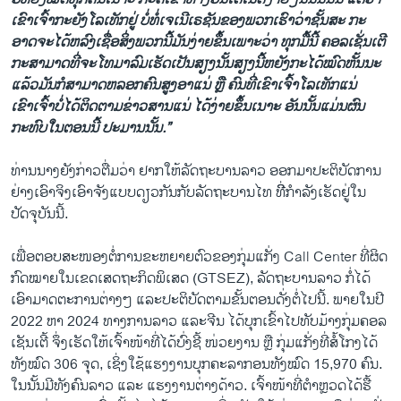
ເຂົາເຈົ້າກະຍັງໂລເທັກຢູ່ ບໍ່ທໍ່ເຈເນີເຣຊັນຂອງພວກເຮົາວ່າຊັ້ນສະ ກະ
ອາດຈະໄດ້ຫລົງເຊື່ອສິ່ງພວກນີ້ມັນງ່າຍຂຶ້ນເພາະວ່າ ທຸກມື້ນີ້ ຄອລເຊັ່ນເຕີ
ກະສາມາດທີ່ຈະໂທມາລົມເຮັດເປັນສຽງນັ້ນສຽງນີ້ຫຍັງກະໄດ້ໝົດຫັ້ນນະ
ແລ້ວມັນກໍສາມາດຫລອກຄົນສູງອາແນ່ ຫຼື ຄົນທີ່ເຂົາເຈົ້າໂລເທັກແນ່
ເຂົາເຈົ້າບໍ່ໄດ້ຕິດຕາມຂ່າວສານແນ່ ໄດ້ງ່າຍຂຶ້ນເນາະ ອັນນັ້ນແມ່ນຜົນ
ກະທົບໃນຕອນນີ້ ປະມານນັ້ນ.”
ທ່ານນາງຍັງກ່າວຕື່ມວ່າ ຢາກໃຫ້ລັດຖະບານລາວ ອອກມາປະຕິບັດການ
ຢ່າງເອົາຈິງເອົາຈັງແບບດຽວກັນກັບລັດຖະບານໄທ ທີີ່ກຳລັງເຮັດຢູ່ໃນ
ປັດຈຸບັນນີ້.
ເພື່ອຕອບສະໜອງຕໍ່ການຂະຫຍາຍຕົວຂອງກຸ່ມແກັ່ງ Call Center ທີ່ຜິດ
ກົດໝາຍໃນເຂດເສດຖະກິດພິເສດ (GTSEZ), ລັດຖະບານລາວ ກໍ່ໄດ້
ເອົາມາດຕະການຕ່າງໆ ແລະປະຕິບັດຕາມຂັ້ນຕອນດັ່ງຕໍ່ໄປນີ້. ພາຍໃນປີ
2022 ຫາ 2024 ທາງການລາວ ແລະຈີນ ໄດ້ບຸກເຂົ້າໄປທັບມ້າງກຸ່ມຄອລ
ເຊັນເຕີ້ ຈຶ່ງເຮັດໃຫ້ເຈົ້າໜ້າທີ່ໄດ້ບົ່ງຊີ້ ໜ່ວຍງານ ຫຼື ກຸ່ມແກັ່ງທີ່ສໍ້ໂກງໄດ້
ທັງໝົດ 306 ຈຸດ, ເຊິ່ງໃຊ້ແຮງງານບຸກຄະລາກອນທັງໝົດ 15,970 ຄົນ.
ໃນນັ້ນມີທັງຄົນລາວ ແລະ ແຮງງານຕ່າງດ້າວ. ເຈົ້າໜ້າທີ່ຕຳຫຼວດໄດ້ຮື້