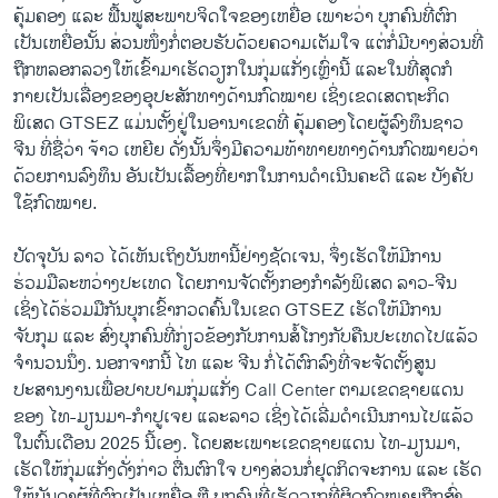
ຄຸ້ມຄອງ ແລະ ຟື້ນຟູສະພາບຈິດໃຈຂອງເຫຍື່ອ ເພາະວ່າ ບຸກຄົນທີ່ຕົກ
ເປັນເຫຍື່ອນັ້ນ ສ່ວນໜຶ່ງກໍ່ຕອບຮັບດ້ວຍຄວາມເຕັມໃຈ ແຕ່ກໍ່ມີບາງສ່ວນທີ່
ຖືກຫລອກລວງໃຫ້ເຂົ້າມາເຮັດວຽກໃນກຸ່ມແກັ່ງເຫຼົ່ານີ້ ແລະໃນທີ່ສຸດກໍ
ກາຍເປັນເລື່ອງຂອງອຸປະສັກທາງດ້ານກົດໝາຍ ເຊິ່ງເຂດເສດຖະກິດ
ພິເສດ GTSEZ ແມ່ນຕັ້ງຢູ່ໃນອານາເຂດທີ່ ຄຸ້ມຄອງໂດຍຜູ້ລົງທຶນຊາວ
ຈີນ ທີ່ຊື່ວ່າ ຈ້າວ ເຫຍີຍ ດັ່ງນັ້ນຈຶ່ງມີຄວາມທ້າທາຍທາງດ້ານກົດໝາຍວ່າ
ດ້ວຍການລົງທຶນ ອັນເປັນເລື້ອງທີ່ຍາກໃນການດຳເນີນຄະດີ ແລະ ບັງຄັບ
ໃຊ້ກົດໝາຍ.
ປັດຈຸບັນ ລາວ ໄດ້ເຫັນເຖິງບັນຫານີ້ຢ່າງຊັດເຈນ, ຈຶ່ງເຮັດໃຫ້ມີການ
ຮ່ວມມືລະຫວ່າງປະເທດ ໂດຍການຈັດຕັ້ງກອງກຳລັງພິເສດ ລາວ-ຈີນ
ເຊິ່ງໄດ້ຮ່ວມມືກັນບຸກເຂົ້າກວດຄົ້ນໃນເຂດ GTSEZ ເຮັດໃຫ້ມີການ
ຈັບກຸມ ແລະ ສົ່ງບຸກຄົນທີ່ກ່ຽວຂ້ອງກັບການສໍ້ໂກງກັບຄືນປະເທດໄປແລ້ວ
ຈຳນວນນຶ່ງ. ນອກຈາກນີ້ ໄທ ແລະ ຈີນ ກໍ່ໄດ້ຕົກລົງທີ່ຈະຈັດຕັ້ງສູນ
ປະສານງານເພື່ອປາບປາມກຸ່ມແກັ່ງ Call Center ຕາມເຂດຊາຍແດນ
ຂອງ ໄທ-ມຽນມາ-ກຳປູເຈຍ ແລະລາວ ເຊິ່ງໄດ້ເລີ່ມດຳເນີນການໄປແລ້ວ
ໃນຕົ້ນເດືອນ 2025 ນີ້ເອງ. ໂດຍສະເພາະເຂດຊາຍແດນ ໄທ-ມຽນມາ,
ເຮັດໃຫ້ກຸ່ມແກັ່ງດັ່ງກ່າວ ຕື່ນຕົກໃຈ ບາງສ່ວນກໍ່ຢຸດກິດຈະການ ແລະ ເຮັດ
ໃຫ້ບັນດາຜູ້ທີ່ຕົກເປັນເຫຍື່ອ ຫຼື ບຸກຄົນທີ່ເຮັດວຽກທີ່ຜິດກົດໝາຍຖືກສົ່ງ