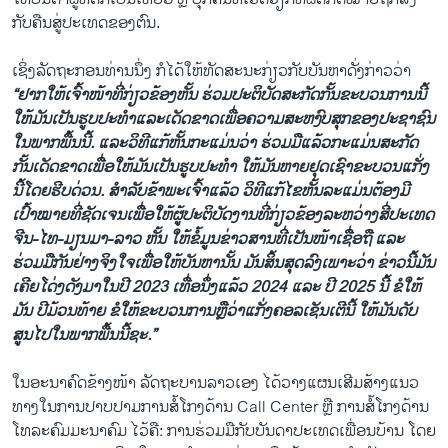
ກັບຄືນສູ່ປະເທດຂອງຕົນ.
ເຊິ່ງລັດຖະກອນທ່ານນຶ່ງ ກໍໄດ້ໃຫ້ທັດສະນະກ່ຽວກັບບັນຫາດັ່ງກ່າວວ່າ
“ຢາກໃຫ້ເຈົ້າໜ້າທີ່ກ່ຽວຂ້ອງຫັ້ນ ຮ່ວມປະຕິບັດສະກັດກັ້ນຂະບວນການນີ້
ໃຫ້ມັນເປັນຮູບປະທຳແລະເດັດຂາດເພື່ອຄວາມສະຫງົບສຸກຂອງປະຊາຊົນ
ໃນພາກພື້ນນີ້. ແລະວິທີແກ້ຫັ້ນກະແມ່ນວ່າ ຮ່ວມມືແລ້ວກະແມ່ນສະກັດ
ກັ້ນເດັດຂາດເພື່ອໃຫ້ມັນເປັນຮູບປະທຳ ໃຫ້ມັນຫາຍຢຸດເຊົາຂະບວນແກັ່ງ
ນີ້ໂດຍຮີບດ່ວນ. ສຳລັບຂ້າພະເຈົ້າແລ້ວ ວິທີແກ້ໄຂຫັ້ນລະແມ່ນຕ້ອງມີ
ເປົ້າໝາຍທີ່ຊັດເຈນເພື່ອໃຫ້ຜູ້ປະຕິບັດງານທີ່ກ່ຽວຂ້ອງລະຫວ່າງສີ່ປະເທດ
ຈີນ-ໄທ-ມຽນມາ-ລາວ ຫັ້ນ ໃຫ້ຂໍ້ມູນຂ່າວສານທີ່ເປັນໜ້າເຊື່ອຖື ແລະ
ຮ່ວມມືກັນຢ່າງຈິງໃຈເພື່ອໃຫ້ບັນຫານັ້ນ ມັນສິ້ນສຸດລົງເພາະວ່າ ຂ່າວນີ້ມັນ
ເຄີຍໂດ່ງດັງມາໃນປີ 2023 ເທື່ອນຶ່ງແລ້ວ 2024 ແລະ ປີ 2025 ນີ້ ຂໍໃຫ້
ມັນ ປີມ້ວນທ້າຍ ຂໍໃຫ້ຂະບວນການຫຼືວ່າແກັ່ງຄອລເຊັນເຕີນີ້ ໃຫ້ມັນດັບ
ສູນໄປໃນພາກພື້ນນີ້ຊະ.”
ໃນອະນາຄົດຂ້າງໜ້າ ລັດຖະບານລາວເອງ ໄດ້ວາງແຜນເສີມສ້າງແນວ
ທາງໃນການປາບປາມການສໍ້ໂກງດ້ານ Call Center ຫຼື ການສໍ້ໂກງດ້ານ
ໂທລະຄົມມະນາຄົມ ໄວ້ຄື: ການຮ່ວມມືກັບບັນດາປະເທດເພື່ອນບ້ານ ໂດຍ