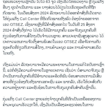
ຖອນໜ່ວຍງານເຫຼົ່ານັ້ນ ໄປໄດ້ 63 ຈຸດ ເຊິ່ງເຮັດໃຫ້ໜ່ວຍງານ ຫຼື ກຸ່ມແກັ່ງ
ອື່ນໆ ຢຸດດຳເນີນການ ແລະ ບາງສ່ວນໄດ້ປ່ຽນໄປເຮັດທຸລະກິດທີ່ຖືກ
ກົດໝາຍ. ໃນເດືອນສິງຫາ 2024 ລັດຖະບານໄດ້ອອກຄຳສັ່ງທີ່ເດັດຂາດ
ໃຫ້ກຸ່ມແກັ່ງ Call Center ທີ່ຜິດກົດໝາຍທັງໝົດ ຕ້ອງຍ້າຍອອກຈາກ
ເຂດ GTSEZ. ເຊິ່ງພາຍຫຼັງທີ່ມີຄຳສັ່ງອອກໄປ ໃນວັນທີ 25 ສິງຫາ
2024 ຄຳສັ່ງດັ່ງກ່າວ ໄດ້ເຮັດໃຫ້ມີການບຸກຄົ້ນ ແລະຈັບກຸມບຸກຄົນທີ່
ກ່ຽວຂ້ອງກັບການສໍ້ໂກງເປັນຈຳນວນຫຼາຍ. ສານປະຊາຊົນສູງສຸດລາວ ໄດ້
ປະກາດແຜນການຈັດຕັ້ງສານພິເສດໃນເຂດ GTSEZ ເພື່ອຈັດການກັບ
ທຸລະກິດທີ່ກ່ຽວກັບການສໍ້ໂກງ, ການຄ້າມະນຸດ ແລະ ການຄ້າຢາເສບຕິດ
ໂດຍກົງ.
ເຖິງແມ່ນວ່າ ລັດຖະບານຈະມີຄວາມພະຍາຍາມໃນການແກ້ໄຂບັນຫາເຫຼົ່າ
ນີ້, ແຕ່ກໍ່ຍັງມີຄວາມທ້າທາຍໃນຫຼາຍປະການ ເຊັ່ນວ່າ: ບໍ່ສາມາດຈັບກຸມ ຫຼື
ດຳເນີນການຕໍ່ບຸກຄົນທີ່ມີອຳນາດແລະອິດທິພົນ ຍ້ອນສາເຫດການມີເສັ້ນ
ສາຍທີ່ກ່ຽວຂ້ອງກັບທັງພາກເອກະຊົນ ແລະ ພາກລັດ, ເຮັດໃຫ້ປະສົບກັບ
ຄວາມຫຍຸ້ງຍາກ ແລະຊັບຊ້ອນໃນການຈັບກຸມບຸກຄົນສຳຄັນເຫຼົ່ານັ້ນ.
ກຸ່ມແກັ່ງ Call Center ຫຼາຍແຫ່ງຈ້າງບຸກຄົນທີ່ຕົກເປັນເຫຍື່ອຂອງການ
ຄ້າມະນຸດມາເຮັດວຽກໃຫ້, ເຊິ່ງມັນເປັນເລື່ອງລະອຽດອ່ອນໃນການ