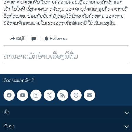
ສະເພາະ ປະເທດຈີນ ໃນການຂໍຄວາມຊ່ວຍເຫຼືອດ້ານກອງກຳລັງ ແລະ
ເທັກໂນໂລຈີ ເຊິ່ງຈະສາມາດຈັບກຸມ ແລະ ລະບຸຕຳແໜ່ງສູນກິດຈະການທີ່
ຜິດກົດໝາຍ. ພ້ອມກັນນັ້ນ ກໍ່ຍັງຕ້ອງໄດ້ຍົກລະດັບກົດໝາຍ ແລະ ການ
ບໍລິຫານຈັດການພາຍໃນເຂດເສດຖະກິດພິເສດນີ້ ໃຫ້ເຂັ້ມແຂງຂຶ້ນ.
ແຊຣ໌
Follow us
ທ່ານອາດມັກອ່ານເລື້ອງນີ້ຕື່ມ
ຕິດຕາມພວກເຮົາ ທີ່
ເບິ່ງ
ຟັງສຽງ