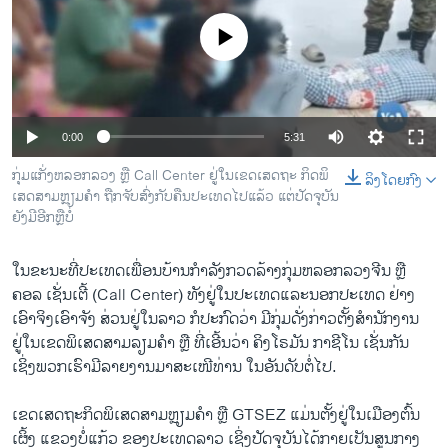
ວິທະຍາສາດ-ເທັກໂນໂລຈີ
No media source currently available
ທຸລະກິດ
ພາສາອັງກິດ
ວີດີໂອ
Auto
0:00
5:31
ສຽງ
240p
ກຸ່ມແກັ່ງຫລອກລວງ ຫຼື Call Center ຢູ່ໃນເຂດເສດຖະ ກິດພິ
ລິງໂດຍກົງ
ເສດສາມຫຼຽມຄຳ ຖືກຈັບສົ່ງກັບຄືນປະ​ເທດໄປແລ້ວ ແຕ່ປັດຈຸບັນ
ລາຍການກະຈາຍສຽງ
360p
ຕິດຕາມພວກເຮົາ ທີ່
ຍັງມີອີກຫຼືບໍ່
ລາຍງານ
480p
Auto
240p
360p
480p
ໃນຂະນະທີ່ປະເທດເພື່ອນບ້ານກຳລັງກວດລ້າງກຸ່ມຫລອກລວງຈີນ ຫຼື
720p
ຄອລ ເຊັ່ນເຕີ້ (Call Center) ທັງຢູ່ໃນປະເທດແລະນອກປະເທດ ຢ່າງ
720p
810p
ພາສາຕ່າງໆ
ເອົາຈິງເອົາຈັງ ສ່ວນຢູ່ໃນລາວ ກໍປະກົດວ່າ ມີກຸ່ມດັ່ງກ່າວຕັ້ງສຳນັກງານ
810p
ຢູ່ໃນເຂດພິເສດສາມລຽມຄຳ ຫຼື ທີ່ເອີ້ນວ່າ ຄິງໂຣມັນ ກາຊີໂນ ເຊັ່ນກັນ
ເຊິ່ງພວກເຮົາມີລາຍງານມາສະເໜີທ່ານ ໃນອັນດັບຕໍ່ໄປ.
ເຂດເສດຖະກິດພິເສດສາມຫຼຽມຄຳ ຫຼື GTSEZ ແມ່ນຕັ້ງຢູ່ໃນເມືອງຕົ້ນ
ເຜິ້ງ ແຂວງບໍ່ແກ້ວ ຂອງປະເທດລາວ ເຊິ່ງປັດຈຸບັນໄດ້ກາຍເປັນສູນກາງ