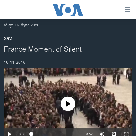
ລິ້ງ
ສຳຫລັບ
ເຂົ້າ
ວັນສຸກ, 07 ສິງຫາ 2026
ຫາ
ໂຮມເພຈ
ຂ່າວ
ຂ້າມ
ລາວ
France Moment of Silent
ຂ້າມ
ອາເມຣິກາ
ຂ້າມ
16,11,2015
ໄປ
ການເລືອກຕັ້ງ ປະທານາທີບໍດີ ສະຫະລັດ 2024
ຫາ
ຂ່າວ​ຈີນ
ຊອກ
ຄົ້ນ
ໂລກ
ເອເຊຍ
No media source currently available
ອິດສະຫຼະພາບດ້ານການຂ່າວ
ຊີວິດຊາວລາວ
ຊຸມຊົນຊາວລາວ
0:00
0:57