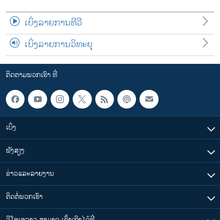
ເບິ່ງລາຍການທີວີ
ເບິ່ງລາຍການວິທະຍຸ
ຕິດຕາມພວກເຮົາ ທີ່
ເບິ່ງ
ຟັງສຽງ
ຂ່າວແລະລາຍງານ
ຕິດຕໍ່ພວກເຮົາ
ວີໂອເອລາວ ສາມາດ ເຂົ້າເຖິງໄດ້ທີ່