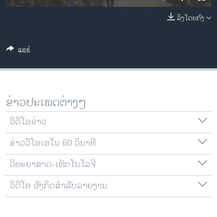
ວິທະຍາສາດ-ເທັກໂນໂລຈີ
ລິງໂດຍກົງ
ທຸລະກິດ
ພາສາອັງກິດ
ແຊຣ໌
ວີດີໂອ
ສຽງ
ລາຍການກະຈາຍສຽງ
ຂ່າວປະເພດຕ່າງໆ
ຕິດຕາມພວກເຮົາ ທີ່
ລາຍງານ
ວີດີໂອຂ່າວ
ຂ່າວວີໂອເອໃນ 60 ວິນາທີ
ພາສາຕ່າງໆ
ວິທະຍາສາດ-ເທັກໂນໂລຈີ
ວີດີໂອ ອັງກິດສຳລັບລາຍງານ