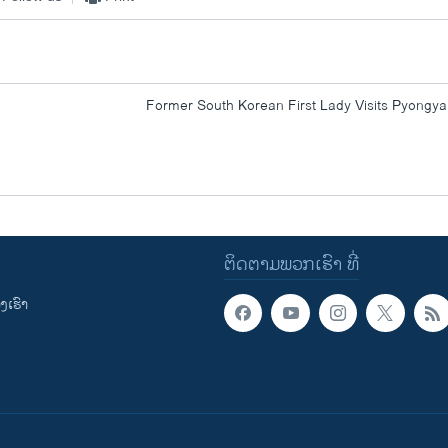
Former South Korean First Lady Visits Pyongy
ຕິດຕາມພວກເຮົາ ທີ່
ເຮົາ