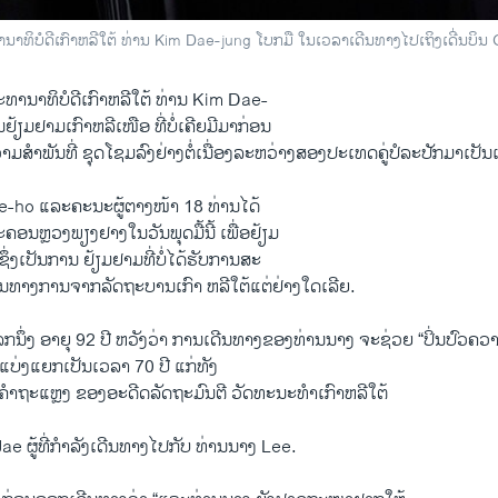
ທິບໍດີເກົາຫລີໃຕ້ ທ່ານ Kim Dae-jung ໂບກມື ໃນເວລາເດີນທາງໄປເຖິງເດີ່ນບິນ Gi
ະທານາທິບໍດີ​ເກົາຫລີ​ໃຕ້ ທ່ານ Kim Dae-
້ຽມຢາມ​ເກົາຫລີ​ເໜືອ ທີ່​ບໍ່​ເຄີຍມີ​ມາ​ກ່ອນ
ງ​ຄວາມສຳພັນທີ່ ຊຸດໂຊມ​ລົງຢ່າງຕໍ່ເນື່ອງລະ​ຫວ່າງສອງປະເທດຄູ່ປໍລະປັກມາເປັ
-ho ​ແລະ​ຄະນະ​ຜູ້​ຕາງໜ້າ 18 ທ່ານ​ໄດ້
ນຫຼວງ​ພຽງ​ຢາງໃນ​ວັນ​ພຸດ​ມື້​ນີ້ ​ເພື່ອ​ຢ້ຽມ
ື້ ຊຶ່ງເປັນການ ຢ້ຽມຢາມ​ທີ່ບໍ່ໄດ້ຮັບການສະ
ັນ​ທາງ​ການ​ຈາກລັດຖະບານ​ເກົາ ຫລີ​ໃຕ້ແຕ່ຢ່າງໃດເລີຍ.
ລກ​ນຶ່ງ ອາຍຸ 92 ປີ ຫວັງ​ວ່າ ການ​ເດີນ​ທາງ​ຂອງ​ທ່ານນາງ ຈະ​ຊ່ວຍ “ປິ່ນປົວ​
ງ​ແຍກເປັນ​ເວລາ 70 ປີ ​ແກ່​ທັງ​
ມຄຳຖະແຫຼງ ຂອງອ​ະ​ດີດ​ລັດຖະມົນຕີ ວັດທະນະທຳ​ເກົາຫລີ​ໃຕ້
 ຜູ້​ທີ່​ກຳລັງ​ເດີນທາງ​ໄປ​ກັບ ທ່ານ​ນາງ Lee.