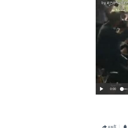
by
ສຽງອາເມຣິກ
0:00
ແຊຣ໌