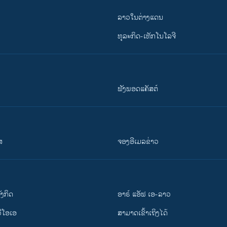
ລາວໃນຕ່າງແດນ
ທຸລະກິດ-ເທັກໂນໂລຈີ
ຟັງພອດແຄັສຕ໌
ສ
ຈອງອີເມລຂ່າວ
ັງ​ກິດ
ອາຣ໌ ແອັຟ ເອ-ລາວ
ວີ​ໂອ​ເອ
ສາມາດເຂົ້າເຖິງໄດ້