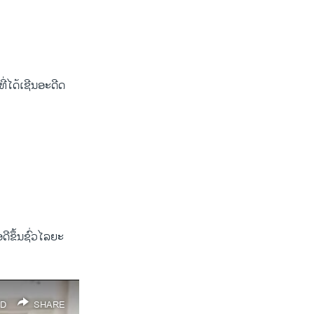
່ໄດ້​ເຊີນອະ​ດີດ​
ອດີຂຶ້ນຊົ່ວໄລຍະ
D
SHARE