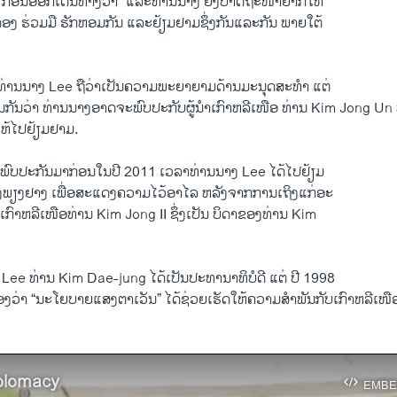
ວ​ ກ່ອນ​ອອກ​ເດີນທາງວ່າ “​ແລະທ່ານ​ນາງ​ ຍັງ​ປາດ​ຖະໜາ​ຢາກ​ໃຫ້​
ດອງ ຮ່ວມມື ຮັກຫ​ອມກັນ ​ແລະ​ຢ້ຽມຢາມຊຶ່ງ​ກັນ​ແລະກັນ ພາຍໃຕ້
ທ່ານ​ນາງ Lee ຖື​ວ່າ​ເປັນຄວາມ​ພະຍາຍາມ​ດ້ານ​ມະ​ນຸດ​ສະ​ທຳ ​ແຕ່​
ກັນວ່າ ທ່ານ​ນາງ​ອາດ​ຈະ​ພົບ​ປະ​ກັບຜູ້ນຳ​ເກົາຫລີ​ເໜືອ ທ່ານ Kim Jong Un ​ທີ
ໃຫ້ໄປຢ້ຽມຢາມ.
​ພົບ​ປະກັນ​ມາ​ກ່ອນ​ໃນ​ປີ 2011 ​ເວລາ​ທ່ານ​ນາງ Lee ​ໄດ້​ໄປຢ້ຽມ
ງ​ຢາງ ​ເພື່ອ​ສະແດງຄວາມໄວ້ອາ​ໄລ ຫລັງ​ຈາກ​ການເຖິງແກ່ອະ
ເກົາຫລີ​ເໜືອທ່ານ Kim Jong II ຊຶ່ງເປັນ ບິດາຂອງທ່ານ Kim
 Lee ທ່ານ Kim Dae-jung ​ໄດ້​ເປັນປະທານາທິບໍດີ ແຕ່ ​ປີ 1998
້ອງ​ວ່າ “ນະ​ໂຍບາຍ​ແສງຕາ​ເວັນ” ​ໄດ້​ຊ່ວຍ​ເຮັດ​ໃຫ້​ຄວາມ​ສຳພັນກັບ​ເກົາຫລີ​ເໜື
plomacy
EMBE