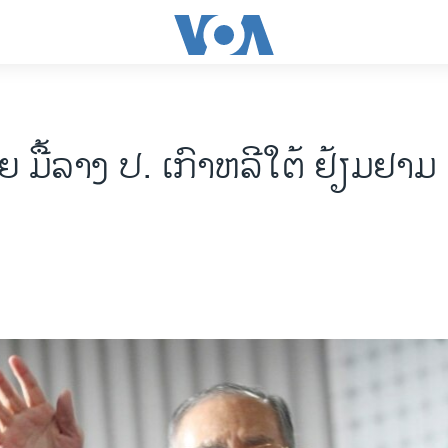
​ມື້ລາງ ປ. ​ເກົາຫລີ​ໃຕ້ ຢ້ຽມຢາມ ເ