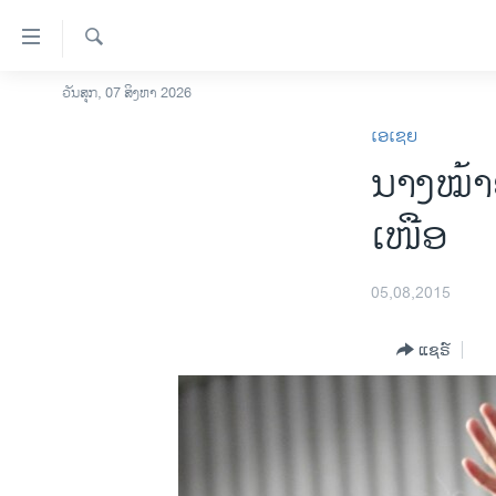
ລິ້ງ
ສຳຫລັບ
ເຂົ້າ
ຄົ້ນຫາ
ວັນສຸກ, 07 ສິງຫາ 2026
ໂຮມເພຈ
ຫາ
ເອເຊຍ
ລາວ
ຂ້າມ
ນາງໝ້າຍ 
ຂ້າມ
ອາເມຣິກາ
ຂ້າມ
ການເລືອກຕັ້ງ ປະທານາທີບໍດີ ສະຫະລັດ
ເໜືອ
ໄປ
2024
ຫາ
ຂ່າວ​ຈີນ
ຊອກ
05,08,2015
ຄົ້ນ
ໂລກ
ແຊຣ໌
ເອເຊຍ
ອິດສະຫຼະພາບດ້ານການຂ່າວ
ຊີວິດຊາວລາວ
ຊຸມຊົນຊາວລາວ