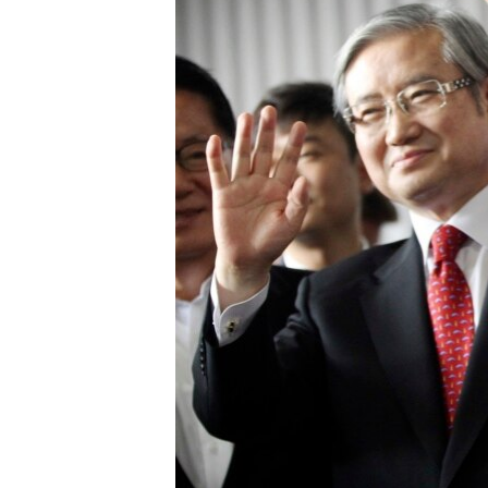
ວິທະຍາສາດ-ເທັກໂນໂລຈີ
ທຸລະກິດ
ພາສາອັງກິດ
ວີດີໂອ
ສຽງ
ລາຍການກະຈາຍສຽງ
ລາຍງານ