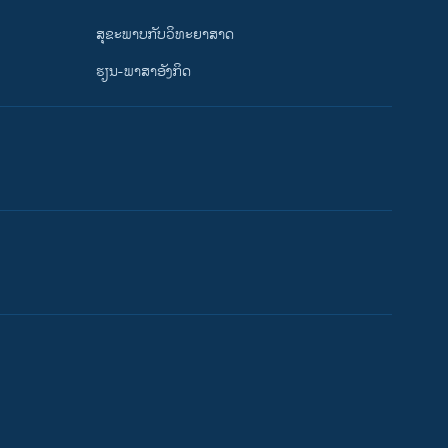
ສຸຂະພາບກັບວິທະຍາສາດ
ຮຽນ-ພາສາອັງກິດ