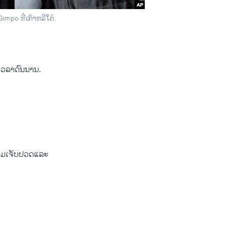
mpo ທີ່ເກົາຫລີໃຕ້.
ນເວລາດົນ​ນານ.
ຄວາມ​ເຈັບ​ປວດແລະ