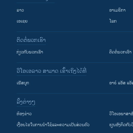
ລາວ
ອາເມຣິກາ
ເອເຊຍ
ໂລກ
ຕິດຕໍ່ພວກເຮົາ
ກ່ຽວກັບພວກເຮົາ
ຕິດຕໍ່ພວກເຮົາ
ວີໂອເອລາວ ສາມາດ ເຂົ້າເຖິງໄດ້ທີ່
ເຟັສບຸກ
ອາຣ໌ ແອັສ ແອັ
​ລິ້ງ​ຕ່າງໆ
ຕິດຕາມພວກເຮົາ ທີ່
​ຫ້ອງ​ຂ່າວ
ວີ​ໂອ​ເອ​ພາ​ສາ​ອ
​ເງື່ອນ​ໄຂ​ໃນ​ການ​ນຳ​ໃຊ້​ແລະຄວາມ​ເປັນ​ສ່​ວນ​ຕົວ
​ຮຽນ​ອັງ​ກິດ​ກັບ​
ພາສາຕ່າງໆ