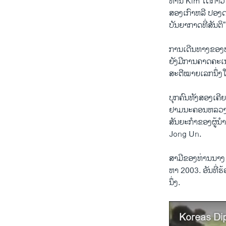
ທ່ານ Kim ​ໄດ້​ກ່າ
ສອງ​ເກົາ​ຫລີ ​ປອງ
ບັນຍາກາດທີ່​ສັນຕິ”
​ການ​ເດີນທາງ​ຂອງ​
ຍັງ​ມີ​ການ​ຄາດຄະເນ
ສະຕີໝາຍ​ເລກ​ນຶ່ງ
ບຸກຄົນທັງ​ສອງ​ເຄີຍ
ຢາມນະຄອນຫລວງ​ພຽ
ສັນຍະກຳຂອງຜູ້ນຳ​
Jong Un.
ສາມີ​ຂອງທ່ານ​ນາງ
ຫາ 2003​. ອັນ​ທີ່ຮ
ນຶ່ງ.
Koreas Di