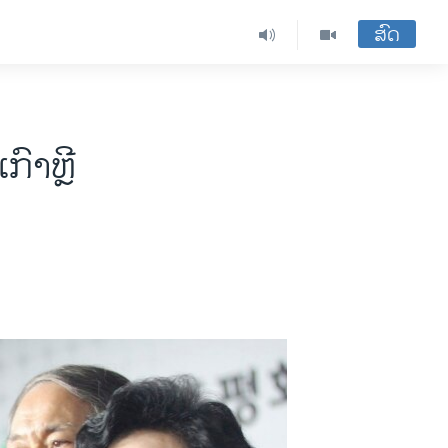
ສົດ
ກົາຫຼີ