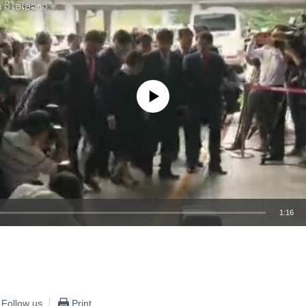
າ ວີໂອເອລາວ
No media source currently available
1:16
EMBED
Follow us
Print