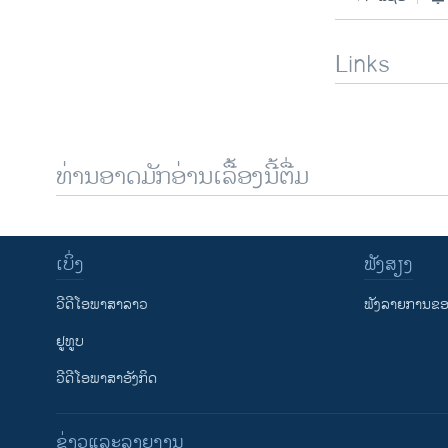
Links
ທ່ານອາດມັກອ່ານເລື້ອງນີ້ຕື່ມ
ເບິ່ງ
ຟັງສຽງ
ວີດີໂອພາສາລາວ
ຟັງລາຍການຂອງ
ຢູທູບ
ວີດີໂອພາສາອັງກິດ
ຂ່າວແລະລາຍງານ