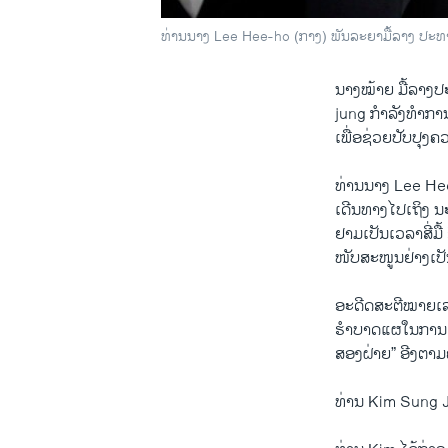
ທ່ານນາງ Lee Hee-ho (ກາງ) ພັນລະຍາມື້ລາງ ປະທານາ
ນາງໝ້າຍ ​ມື້ລາງປ
jung ກຳລັງ​ທຳ​ການ​ຢ
​ເພື່ອ​ຊ່ວຍ​ປັບປຸ
ທ່ານ​ນາງ Lee Hee
ເດີນທາງ​ໄປເຖິງ ນະຄອ
ຢາມເປັນ​ເວລາ​ສີ່​ມ
ໜັບສະໜູນ​ຢ່າງ​ເປ
ອ​ະດີດ​ສະຕີ​ໝາຍ​ເ
ຮຳ​ບາດ​ແຜໃນການແບ່
ສອງ​ຝ່າຍ” ອີງ​ຕາ
ທ່ານ Kim Sung Jae