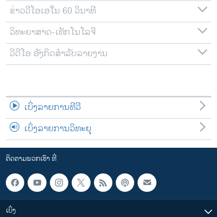
ຂ່າວວີໂອເອໃນ 60 ວິນາທີ
ວິທະຍາສາດ-ເທັກໂນໂລຈີ
ວີດີໂອ ອັງກິດສຳລັບລາຍງານ
ເບິ່ງລາຍການທີວີ
ເບິ່ງລາຍການວິທະຍຸ
ຕິດຕາມພວກເຮົາ ທີ່
ເບິ່ງ