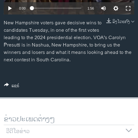
ວິທະຍາສາດ-ເທັກໂນໂລຈີ
0:00
1:56
ທຸລະກິດ
ລິງໂດຍກົງ
New Hampshire voters gave decisive wins to
ພາສາອັງກິດ
candidates Tuesday, in one of the first votes
leading to the 2024 presidential election. VOA's Carolyn
ວີດີໂອ
Presutti is in Nashua, New Hampshire, to bring us the
ສຽງ
winners and losers and what it means looking ahead to the
next contest in South Carolina.
ລາຍການກະຈາຍສຽງ
ຕິດຕາມພວກເຮົາ ທີ່
ລາຍງານ
ແຊຣ໌
ພາສາຕ່າງໆ
ຂ່າວປະເພດຕ່າງໆ
ວີດີໂອຂ່າວ