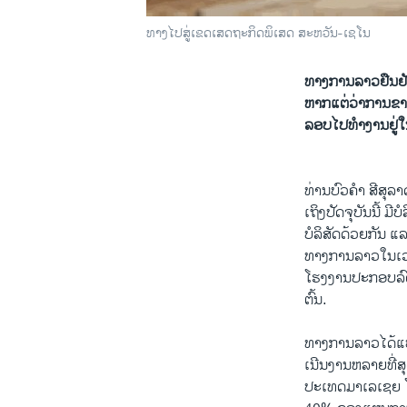
ທາງໄປສູ່ເຂດເສດຖະກິດພິເສດ ສະຫວັນ-ເຊໂນ
ທາງ​ການ​ລາວ​ຢືນຢັນ​
ຫາກ​ແຕ່​ວ່າການ​ຂາດ​ແຄ
ລອບ​ໄປ​ທໍາ​ງານ​ຢູ່ໃນ​
ທ່ານ​ບົວ​ຄໍາ ສີ​ສຸ
ເຖິງ​ປັດຈຸ​ບັນ​ນີ້ 
ບໍລິສັດ​ດ້ວຍ​ກັນ ​ແລະ​
ທາງ​ການ​ລາວ​ໃນ​ເວລາ
ໂຮງງານ​ປະກອບ​ລົດຍົ
ຕົ້ນ.
ທາງ​ການ​ລາວ​ໄດ້​ແບ່
ເນີນ​ງານ​ຫລາຍ​ທີ່​
ປະ​ເທດ​ມາ​ເລເຊຍ ​ໂດຍ