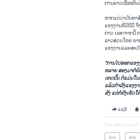
ການ​ລາວ​ເຊື່ອ​ໝັ້ນ​
ຫາກ​ແຕ່​ວ່າ​ບັນຫາ​ສ
ແຮງ​ງານ​ທີ່​ມີ​ຝີ​ມື 
ກ່າວ​ ນອກຈາກ​ນີ້ ການ
ລາວ​ສ່ວນ​ໃຫຍ່ ​ພາກັນ​
ແຮງ​ງານ​ແລະ​ສະ​ວັດ​
“ການ​ໄປ​ອອກ​ແຮງ​ງານ​ຢ
ຫລາຍ ສອງ​ມາ​ກໍ​ຍ້ອນ
ເທດ​ນັ້ນ ກໍ​ແມ່ນ​ໃນ
ແລ້ວ​ກໍ​າລັງ​ແຮງ​ງານ​
ຂັງ ​ແຕ່​ກໍ​ຍັງ​ເຮັດ​
ແຊຣ໌
This item is part of
ຂ່າວ
ລາວ