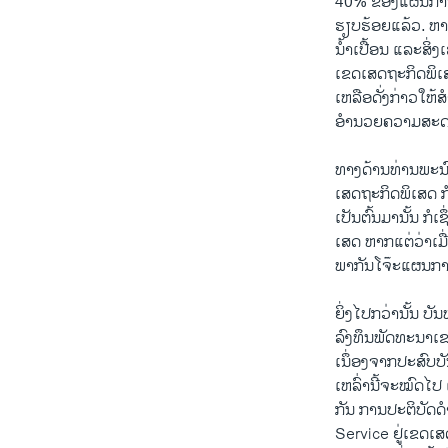
40% ຂອງ​ແຜນການ ຊຶ່
ຮຽບຮ້ອຍ​ແລ້ວ. ຫາກ​ແ
ນໍ້າ​ເປື້ອນ ​ແລະ​ສິ່
ເຂດ​ເສດ​ຖະກິດ​ພິ​ເສດ
ເຫລືອ​ດັ່ງກ່າວ​ໃຫ້
ອໍານວຍ​ຄວາມ​ສະດວກ
ທາງ​ດ້ານ​ທ່ານ​ພະນົ
ເສດຖະກິດ​ພິ​ເສດ ກໍ​
ເປັນ​ຕົ້ນ​ມາ​ນັ້ນ ກໍ
ເສດ ຫາກ​ແຕ່​ວ່າ​ເມື່
ພາກັນ​ໂຈ໊ະ​ແຜນການ​ລົ
ຍິ່ງ​ໄປ​ກວ່າ​ນັ້ນ ບັ
ລົງທຶນ​ພັດທະນາ​ເຂດ
ເນຶ່ອງຈາກ​ປະສົບ​ບັ
ເຫລົ່າ​ນີ້​ຈະ​ໝົດໄປ 
ກັນ ການ​ປະຕິບັດ​ດ
Service ຢູ່​ເຂດເສດ​ຖ