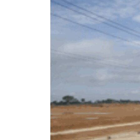
ວິທະຍາສາດ-ເທັກໂນໂລຈີ
ທຸລະກິດ
ພາສາອັງກິດ
ວີດີໂອ
ສຽງ
ລາຍການກະຈາຍສຽງ
ລາຍງານ