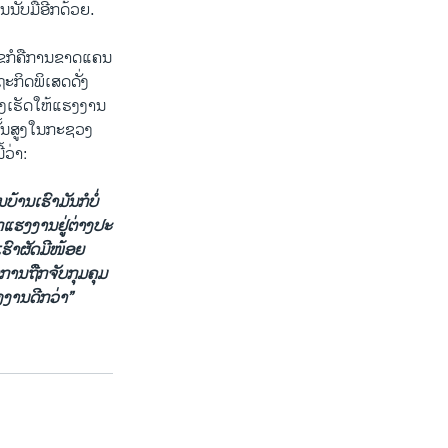
ນັບ​ມື້​ອີກ​ດ້ວຍ.
​ໄຂ​ກໍ​ຄື​ການຂາດແຄນ​
ດຖະກິດ​ພິ​ເສດດັ່ງ
່ງ​ເຮັດ​ໃຫ້​ແຮງ​ງານ​
ຂັ້ນ​ສູງ​ໃນ​ກະຊວງ​
​ວ່າ:
ານ​ເຮົາ​ມັນ​ກໍ​ບໍ່​
​ແຮງ​ງານ​ຢູ່​ຕ່າງປະ​
ຮົາຜັດ​ມີ​ໜ້ອຍ​
​ການ​ຖືກ​ຈັບ​ກຸມ​ຄຸມ​
ງ​ງານ​ດີກ​ວ່າ”