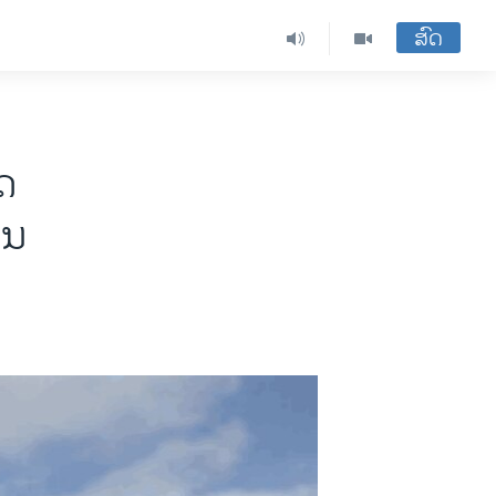
ສົດ
ດ
້ນ