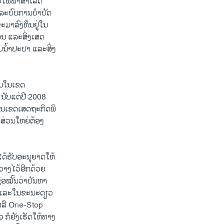
​ໄຟຟ້າສໍາ​ເລັດ​
​ລະບົບ​ການ​ບໍາບັດ​
​ມາ​ລົງທຶນ​ຢູ່​ໃນ​
ອນ ​ແລະ​ສິ່ງ​ເສດ​
ໍ້າ​ປະປາ ​ແລະ​ສິ່ງ​
ນ​ໃນ​ເຂດ​
ນັບ​ແຕ່​ປີ 2008 ​
ູ່​ໃນເຂດ​ເສດຖະກິດ​ພິ​
ດ​ສ່ວນ​ໃຫຍ່​ຕ້ອງ​
ີ່​ໄດ້ຮັບອະນຸຍາດ​ໃຫ້​
ງ​ໄວ້​ອີກ​ດ້ວຍ ​
ອໝັ້ນ​ວ່າ​ບັນຫາ​
ີ້ ​ແລະ​ໃນ​ຂະນະ​ດຽວ​
ວ ຫລື One-Stop
 ກໍ​ຍັງ​ເຮັດ​ໃຫ້​ທາງ​