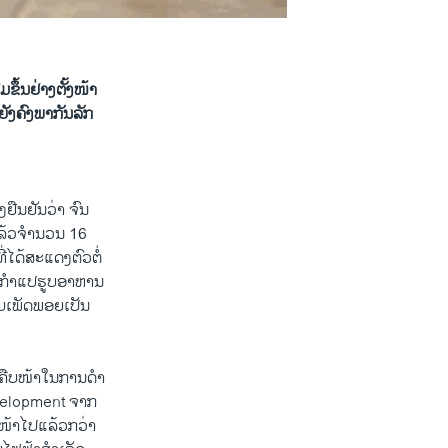
​ຂຶ້ນຢ່າງ​ຕັ້ງໜ້າ
​ຍັງ​ຄົງ​ພາກັນ​ລັກ
ຢືນຢັນ​ວ່າ ຈົນ​
ດ​ແລ້ວ​ຈໍານວນ 16
່​ໄດ້​ສະ​ແດງ​ຕົວ​ຕໍ່​
ະກໍາ​ແປ​ຮູບ​ອາຫານ ​
​ເພັດ​ພອຍ​ເປັນ​
ຄື​ບໜ້າ​ໃນ​ການ​ດຳ​
 Development ຈາກ​
ືບ​ໜ້າ​ໄປ​ແລ້ວກວ່າ