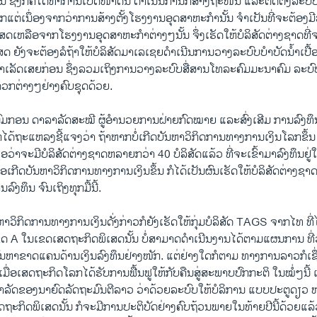
ງ​ກໍ​ຄື​ໄດ້​ທຳ​ການ​ເປີດ​ໜ້າດິນ ດຳ​ເນີນ​ການກໍ່ສ້າງ​ຖະໜົນ ​ແລະ​ຕິດ​ຕັ້ງ​ລະບົບ
ຕ່​ເນຶ່ອງຈາກ​ວ່າການ​ສ້າງ​ຕັ້ງ​ໂຮງງານ​ອຸດສາຫະກໍາ​ນັ້ນ ຈໍາ​ເປັນ​ທີ່​ຈະ​ຕ້ອງ​ມີ
ງ​ເສດ​ເຫລື​ອຈາກ​ໂຮງງານ​ອຸດສາຫະກໍາ​ຕ່າງໆ​ນັ້ນ ຈຶ່ງ​ເຮັດ​ໃຫ້​ບໍລິສັດ​ຕ່າງ​ຊາດ​ທີ່​ຈະ
​ ຍັງ​ຈະ​ຕ້ອງ​ລໍຖ້າ​ໃຫ້​ບໍລິສັດ​ມາ​ເລ​ເຊຍ​ດໍາເນີນ​ການ​ວາງ​ລະບົບ​ບໍາບັດ​ນໍ້າ​ເປື້
​ສໍາ​ເລັດ​ເສຍ​ກ່ອນ ຊຶ່ງ​ລວມ​ເຖິງ​ການວາງລະບົບ​ສື່ສານ​ໂທລະ​ຄົມມະນາຄົມ ລະບົບ​ນ
​ຕ່າງໆ​ຢ່າງ​ຄົບ​ຊຸດ​ດ້ວຍ.
ມ​ກອນ ດາລາ​ລັດສະໝີ ຜູ້​ອໍ​ານວຍ​ການ​ຝ່າຍ​ກົດໝາຍ ​ແລະ​ສົ່ງ​ເສີມ ​ການ​ລົງທຶ
ໄດ້​ຖະ​ແຫລ​ງຊີ້​ແຈງ​ວ່າ ຖ້າ​ຫາກ​ບໍ່​ເກີດ​ບັນຫາ​ວິ​ກິດ​ການ​ທາ​ງການ​ເງິນ​ໂລກ​ຂຶ້ນ 
​ເຊຶ່ອວ່າ​ຈະ​ມີ​ບໍລິສັດ​ຕ່າງ​ຊາດ​ຫລາຍ​ກວ່າ 40 ບໍລິສັດ​ແລ້ວ ​ທີ່​ຈະ​ເຂົ້າມາ​ລົງທຶນ​ຢ
ອ​ເກີດ​ບັນຫາ​ວິ​ກິດ​ການ​ທາງ​ການ​ເງິນ​ຂຶ້ນ ກໍ​ໄດ້​ເປັນ​ຜົນ​ເຮັດ​ໃຫ້​ບໍລິສັດຕ່າງ​ຊາ
ງທຶນ​ ຈົນ​ເຖິງ​ທຸກ​ມື້​ນີ້.
ນຫາ​ວິ​ກິດ​ການ​ທາງ​ການ​ເງິນ​ດັ່ງກ່າວ​ກໍ​ຍັງ​ເ​ຮັດ​ໃຫ້​ກຸ່ມ​ບໍລິສັດ TAGS ຈາກ​ໄທ​ ທ
 A ​ໃນ​ເຂດ​ເສດຖະກິດ​ພິ​ເສດ​ນັ້ນ ບໍ່​ສາມາດ​ດໍາ​ເນີນ​ງານ​ໄດ້​ຕາມ​ແຜນການ ທີ່​ວາ
ນຫາ​ຂາດແຄນ​ດ້ານ​ເງິນ​ລົງ​ທຶນ​ຢ່າງ​ໜັກ. ​ແຕ່​ຢ່າງ​ໃດ​ກໍ​ຕາມ ທາງການລາວ​ກໍ​ເຊຶ່
​ເມື່ອ​ເສດ​ຖະກິດ​ໂລກ​ໄດ້​ຮັບ​ການ​ຟື້ນ​ຟູ​ໃຫ້​ກັບ​ຄືນ​ສູ່​ສະພາບ​ປົກກະຕິ ​ໃນ​ໝໍ່ໆ​ນ
ໍາລັດ​ຂອງ​ນາ​ຍົດ​ລັດຖະມົນຕີ​ລາວ​ ວ່າ​ດ້ວຍ​ລະບົບ​ໃຫ້​ບໍລິການ ​ແບບ​ປະຕູ​ດຽ
ະກິດ​ພິ​ເສດ​ນັ້ນ​ ກໍ​ຈະ​ມີ​ການ​ປະຕິບັດ​ຢ່າງ​ຄົບ​ຖ້ວນ​ພາຍ​ໃນ​ທ້າຍ​ປີ​ນີ້​ດ້ວຍແລ້ວ