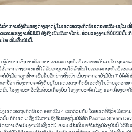
ວ່າ ການ​ລົງ​ທຶນ​ຂອງ​ຕ່າງ​ຊາດ​ຢູ່​ໃນ​ເຂດ​​ເສດຖະກິດ​ພິ​ເສດ​ສະຫວັນ-​ເຊ​ໂນ ​ເພີ່ມ
ນ​ແຮງ​ງານ​ທີ່​ມີ​ຝີ​ມື ຍັງ​ຄົງ​ເປັນ​ບັນຫາ​ໃຫຍ່. ສ່ວນ​ແຮງ​ງານ​ທີ່ບໍ່​ມີ​ຝີ​ມື​ນັ້ນ ​ກໍ
ໄທ ​ເພີ່ມ​ຂຶ້ນນັບ​ມື້.
ລາ​ດ ຜູ້ວ່າການ​ອົງການ​ພັດທະນາ​ເຂດ​ເສ​ດ ຖະກິດ​ພິ​ເສດ​ສະຫວັນ-​ເຊ​ໂນ ຖະ​ແຫລ​ງ
ມີ​ບໍລິສັດ​ຈາກ​ຕ່າງປະ​ເທດ​ທີ່​ໄດ້​ຮັບ​ອະນຸຍາດ​ໃຫ້​ລົງທຶນ​ໃນ​ເຂດ​ເສດຖະກິດ​ພິ​ເສ
ກໍ​ຍັງ​ມີ​ທ່າ​ອຽງ​ທີ່​ຈະ​ເພີ່ມ​ຂຶ້ນອີກ​ຢ່າງ​ຕັ້ງໜ້າ ​ເນຶ່ອງຈາກ​ວ່າ​ຍັງ​ມີ​ອີກ 7 ບໍລິສັດ​ທີ
​ນີ້​ວ່າ ​ຕ້ອງ​ການ​ຈະ​ລົງທຶນ​ຢູ່​ໃນ​ເຂດເສ​ດຖະກິດ​ພິ​ເສດ​ທັງ​ໃນ​ດ້ານ​ອຸດສາ​ຫ
ນ ​ໂຮງງານ​ຜະ​ລິດ​ຊິ້ນ​ສ່ວນ​ເຄຶ່ອງບິນ ​ໂຮງງານ​ຜະລິດ​ໂມງ ​ແລະ​ເຄຶ່ອງປະດັບ
ງ​ເຂດ​ເສດຖະກິດ​ພິ​ເສດ ​ອອກ​ເປັນ 4 ​ເຂດ​ດ້ວຍ​ກັນ ​ໂດຍ​ເຂດ​ທີ່​ຖື​ວ່າ ​ມີ​ຄວາມ​
ສຸດ​ນັ້ນ ກໍ​ຄື​ເຂດ C ຊຶ່ງ​ເປັນ​ການ​ລົງທຶນ​ຂອງ​ກຸ່ມ​ບໍລິສັດ Pacifica Stream
​ການ​ດຳ​ເນີນ​ງານ​ນັບ​ຕັ້ງ​ແຕ່​ປີ 2008 ​ເປັນ​ຕົ້ນ​ມາ​ຈົນ​ເຖິງ​ປັດຈຸບັນ​ນີ້ ​ໄດ້​ຄ