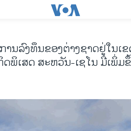
 ການລົງທຶນຂອງຕ່າງຊາດຢູ່ໃນເຂ
ດພິເສດ ສະຫວັນ-ເຊໂນ ມີເພິ່ມຂຶ