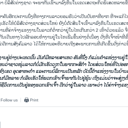
ວ່າ ບໍລິສັດ​ຕ່າງ​ຊາດ​ ຈະ​ພາກັນ​ເຂົ້າມາ​ລົງທຶນ​ໃນ​ເຂດ​ເສດຖະກິດ​ພິ​ເສດຫລາຍ​ຂຶ້ນ
ໍາຄັນ​ອີກ​ປະການ​ນຶ່ງ​ທີ່​ທາງ​ການ​ລາວ​ຍອມຮັບ​ວ່າ​ເປັນ​ບັນຫາ​ທີ່​ຍາກ ​ທີ່​ຈະ​ແກ້
ຈຶ່ງ​ເຮັດ​ໃຫ້​ບໍລິສັດ​ຕ່າງ​ຊາດ​ສ່ວນ​ໃຫຍ່ ​ຍັງ​ບໍ່​ຕັດສິນ​ໃຈ​ເຂົ້າມາ​ລົງທຶນ​ໃນ​ເຂດ​ເສ
​ທີ່​ຄ່າ​ຈ້າງ​ແຮງ​ງານ​ໃນ​ລາວ​ກໍ​ຕໍ່າ​ກວ່າ​ຢູ່​ໃນ​ໄທ​ເກີນ​ກວ່າ 2 ​ເທົ່າ​ດ້ວຍ​ແລ້ວ ຈຶ
ເດີນທາງ​ໄປ​ລັກລອບ​ທໍາ​ງານ​ຢູ່​ໃນ​ໄທ​ເພີ່ມ​ຂຶ້ນຢ່າງ​ຕໍ່​ເນຶ່ອງ ດັ່ງ​ທີ່​ເຈົ້າໜ້າ​ທີ່​
ດີກາ​ນສັງຄົມ​ລາວ​ ໄດ້​ໃຫ້ການ​ອະທິບາຍ​ເຖິງສະພາບ​ການ​ທີ່​ເກີດ​ຂຶ້ນດັ່ງກ່າວ​ນີ້
ູ່​ຕ່າງປະ​ເທ​ດນັ້ນ ມັນ​ກໍ​ມີ​ຫລາຍ​ສາ​ເຫດ ອັນ​ທີ່​ນຶ່ງ​ ກໍ​ແມ່ນ​ຕໍາ​ແໜ່​ງງານ​ຢູ່​ໃນ​ບ້
​ວ່າ​ຊາວ​ໜຸ່ມ​ລາວ​ກໍ​ບໍ່​ມັກ​ເຮັດ​ວຽກ​ໃນ​ພາກ​ກະສິກໍາ ​ໂດຍ​ສ່ວນ​ໃຫຍ່​ທີ່​ໄປ​ອອກ
​ຂົງ​ເຂດ ອຸດສາຫະກໍາ ​ແລະ​ການ​ບໍລິການ​ເປັນ​ຫລັກ ບັດ​ນີ້​ຕໍາ​ແໜ່​ງງານ​ໃນ​ບ້ານ​ເ
ກໍ​ມີ​ຫລາຍ ກໍ​ເລີຍ​ເຮັດ​ໃຫ້​ພວກ​ເຂົາ​ເຈົ້າພາກັນ​ໄປ​ຢູ່​ພຸ້ນ ​ເຖິງ​ແມ່ນ​ວ່າ​ຈະ​ສ່ຽງ​ຕໍ່
ໃຫ້​ຊີວິດ​ການ​ເປັນ​ຢູ່​ຂອງ​ພວກ​ເຂົາ​ເຈົ້າ ດີກ​ວ່າ​ຢູ່​ໃນ​ລາວ ​ເພາະວ່າ ໄດ້​ຄ່າ​ຈ້າງ​ແຮ
Follow us
Print