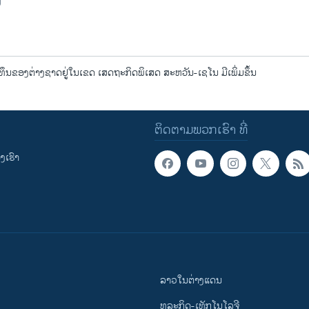
ຶນຂອງຕ່າງຊາດຢູ່ໃນເຂດ ເສດຖະກິດພິເສດ ສະຫວັນ-ເຊໂນ ມີເພິ່ມຂຶ້ນ
ຕິດຕາມພວກເຮົາ ທີ່
ເຮົາ
ລາວໃນຕ່າງແດນ
ທຸລະກິດ-ເທັກໂນໂລຈີ