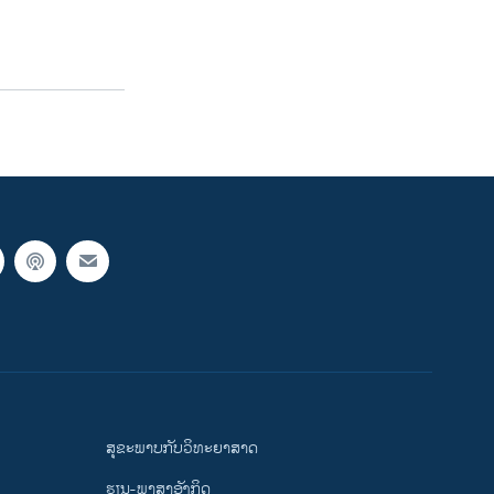
ສຸຂະພາບກັບວິທະຍາສາດ
ຮຽນ-ພາສາອັງກິດ