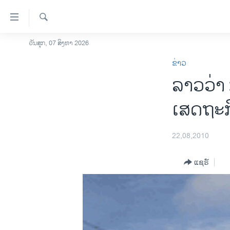
ລິ້ງ
ສຳຫລັບ
ເຂົ້າ
ຄົ້ນຫາ
ວັນສຸກ, 07 ສິງຫາ 2026
ໂຮມເພຈ
ຫາ
ຂ່າວ
ລາວ
ຂ້າມ
ລາວວ່າ
ຂ້າມ
ອາເມຣິກາ
ຂ້າມ
ການເລືອກຕັ້ງ ປະທານາທີບໍດີ ສະຫະລັດ
ເສດຖະກິ
ໄປ
2024
ຫາ
ຂ່າວ​ຈີນ
ຊອກ
22,08,2010
ຄົ້ນ
ໂລກ
ແຊຣ໌
ເອເຊຍ
ອິດສະຫຼະພາບດ້ານການຂ່າວ
ຊີວິດຊາວລາວ
ຊຸມຊົນຊາວລາວ