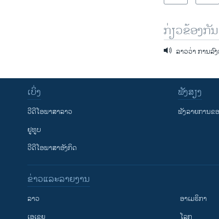
ກ່ຽວຂ້ອງກັນ
ລາວວ່າ ການລົງທ
ເບິ່ງ
ຟັງສຽງ
ວີດີໂອພາສາລາວ
ຟັງລາຍການຂອງ
ຢູທູບ
ວີດີໂອພາສາອັງກິດ
ຂ່າວແລະລາຍງານ
ລາວ
ອາເມຣິກາ
ເອເຊຍ
ໂລກ