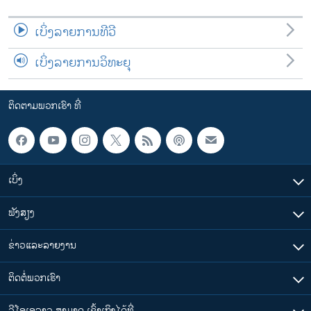
ເບິ່ງລາຍການທີວີ
ເບິ່ງລາຍການວິທະຍຸ
ຕິດຕາມພວກເຮົາ ທີ່
ເບິ່ງ
ຟັງສຽງ
ຂ່າວແລະລາຍງານ
ຕິດຕໍ່ພວກເຮົາ
ວີໂອເອລາວ ສາມາດ ເຂົ້າເຖິງໄດ້ທີ່