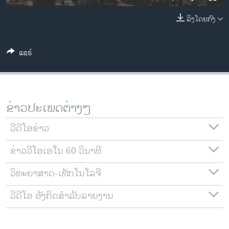
ວິທະຍາສາດ-ເທັກໂນໂລຈີ
ລິງໂດຍກົງ
ທຸລະກິດ
ພາສາອັງກິດ
ແຊຣ໌
ວີດີໂອ
ສຽງ
ລາຍການກະຈາຍສຽງ
ຂ່າວປະເພດຕ່າງໆ
ຕິດຕາມພວກເຮົາ ທີ່
ລາຍງານ
ວີດີໂອຂ່າວ
ຂ່າວວີໂອເອໃນ 60 ວິນາທີ
ພາສາຕ່າງໆ
ວິທະຍາສາດ-ເທັກໂນໂລຈີ
ວີດີໂອ ອັງກິດສຳລັບລາຍງານ