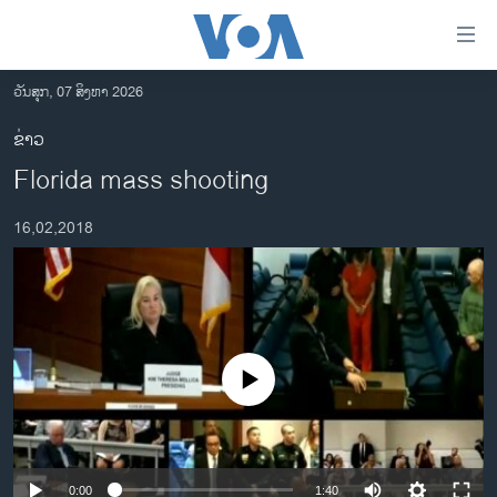
ລິ້ງ
ສຳຫລັບ
ເຂົ້າ
ວັນສຸກ, 07 ສິງຫາ 2026
ຫາ
ໂຮມເພຈ
ຂ່າວ
ຂ້າມ
ລາວ
Florida mass shooting
ຂ້າມ
ອາເມຣິກາ
ຂ້າມ
16,02,2018
ໄປ
ການເລືອກຕັ້ງ ປະທານາທີບໍດີ ສະຫະລັດ 2024
ຫາ
ຂ່າວ​ຈີນ
ຊອກ
ຄົ້ນ
ໂລກ
ເອເຊຍ
No media source currently available
ອິດສະຫຼະພາບດ້ານການຂ່າວ
ຊີວິດຊາວລາວ
ຊຸມຊົນຊາວລາວ
0:00
1:40