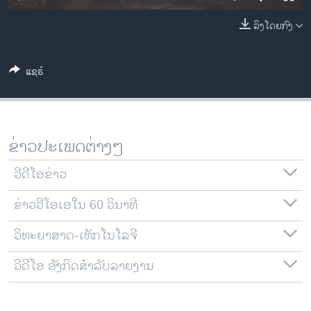
ວິທະຍາສາດ-ເທັກໂນໂລຈີ
ລິງໂດຍກົງ
ທຸລະກິດ
ພາສາອັງກິດ
ແຊຣ໌
ວີດີໂອ
ສຽງ
ລາຍການກະຈາຍສຽງ
ຂ່າວປະເພດຕ່າງໆ
ຕິດຕາມພວກເຮົາ ທີ່
ລາຍງານ
ວີດີໂອຂ່າວ
ຂ່າວວີໂອເອໃນ 60 ວິນາທີ
ພາສາຕ່າງໆ
ວິທະຍາສາດ-ເທັກໂນໂລຈີ
ວີດີໂອ ອັງກິດສຳລັບລາຍງານ