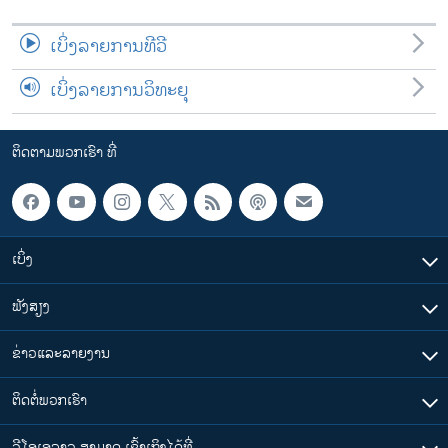
ເບິ່ງລາຍການທີວີ
ເບິ່ງລາຍການວິທະຍຸ
ຕິດຕາມພວກເຮົາ ທີ່
ເບິ່ງ
ຟັງສຽງ
ຂ່າວແລະລາຍງານ
ຕິດຕໍ່ພວກເຮົາ
ວີໂອເອລາວ ສາມາດ ເຂົ້າເຖິງໄດ້ທີ່