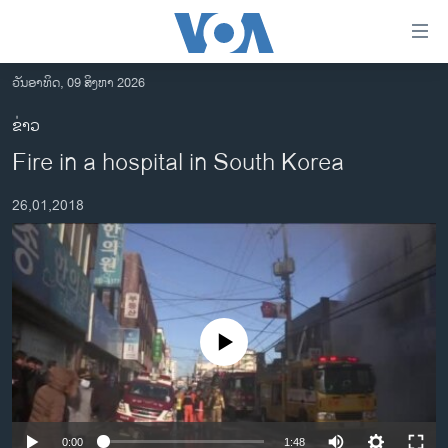
ລິ້ງ
ສຳຫລັບ
ເຂົ້າ
ວັນອາທິດ, 09 ສິງຫາ 2026
ຫາ
ໂຮມເພຈ
ຂ່າວ
ຂ້າມ
ລາວ
Fire in a hospital in South Korea
ຂ້າມ
ອາເມຣິກາ
ຂ້າມ
26,01,2018
ໄປ
ການເລືອກຕັ້ງ ປະທານາທີບໍດີ ສະຫະລັດ 2024
ຫາ
ຂ່າວ​ຈີນ
ຊອກ
ຄົ້ນ
ໂລກ
ເອເຊຍ
No media source currently available
ອິດສະຫຼະພາບດ້ານການຂ່າວ
ຊີວິດຊາວລາວ
ຊຸມຊົນຊາວລາວ
0:00
1:48