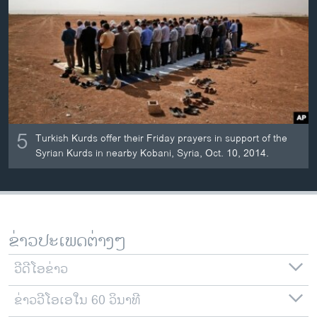
ວິທະຍາສາດ-ເທັກໂນໂລຈີ
ທຸລະກິດ
ພາສາອັງກິດ
ວີດີໂອ
ສຽງ
5
Turkish Kurds offer their Friday prayers in support of the
ລາຍການກະຈາຍສຽງ
ຕິດຕາມພວກເຮົາ ທີ່
Syrian Kurds in nearby Kobani, Syria, Oct. 10, 2014.
ລາຍງານ
ພາສາຕ່າງໆ
ຂ່າວປະເພດຕ່າງໆ
ວີດີໂອຂ່າວ
ຂ່າວວີໂອເອໃນ 60 ວິນາທີ