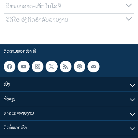
ວິທະຍາສາດ-ເທັກໂນໂລຈີ
ວີດີໂອ ອັງກິດສຳລັບລາຍງານ
ຕິດຕາມພວກເຮົາ ທີ່
ເບິ່ງ
ຟັງສຽງ
ຂ່າວແລະລາຍງານ
ຕິດຕໍ່ພວກເຮົາ