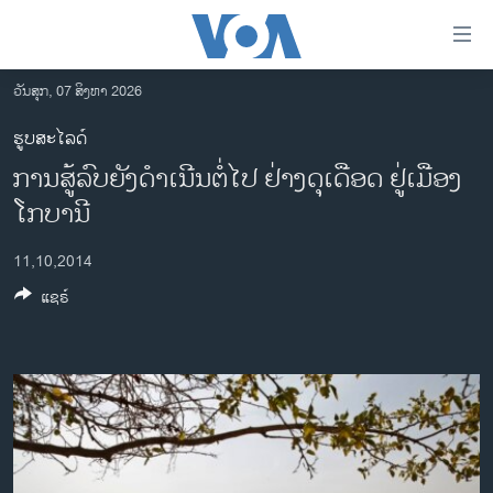
ລິ້ງ
ສຳຫລັບ
ເຂົ້າ
ວັນສຸກ, 07 ສິງຫາ 2026
ຫາ
ໂຮມເພຈ
ຮູບສະໄລດ໌
ຂ້າມ
ລາວ
ການສູ້ລົບຍັງດຳເນີນຕໍ່ໄປ ຢ່າງດຸເດືອດ ຢູ່ເມືອງ
ຂ້າມ
ອາເມຣິກາ
ຂ້າມ
ໂກບານີ
ໄປ
ການເລືອກຕັ້ງ ປະທານາທີບໍດີ ສະຫະລັດ 2024
ຫາ
11,10,2014
ຂ່າວ​ຈີນ
ຊອກ
ແຊຣ໌
ຄົ້ນ
ໂລກ
ເອເຊຍ
ອິດສະຫຼະພາບດ້ານການຂ່າວ
ຊີວິດຊາວລາວ
ຊຸມຊົນຊາວລາວ