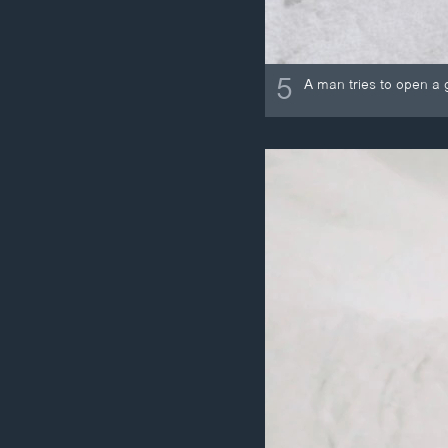
5
A man tries to open a g