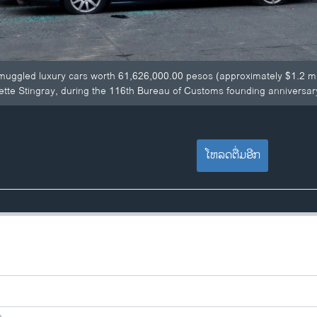
smuggled luxury cars worth 61,626,000.00 pesos (approximately $1.2 m
tte Stingray, during the 116th Bureau of Customs founding anniversary
ໂຫລດຕື່ມອີກ