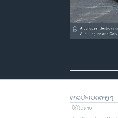
8
A bulldozer destroys 
Audi, Jaguar and Corve
ຂ່າວປະເພດຕ່າງໆ
ວີດີໂອຂ່າວ