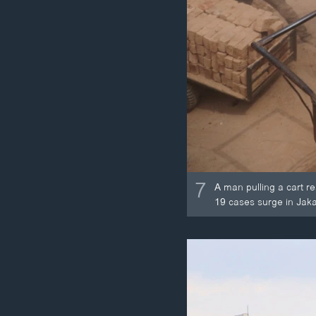
7
A man pulling a cart 
19 cases surge in Jaka