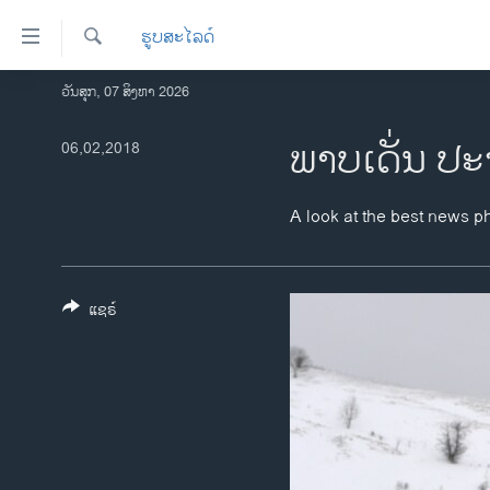
ລິ້ງ
ຮູບສະໄລດ໌
ສຳຫລັບ
ເຂົ້າ
ຄົ້ນຫາ
ວັນສຸກ, 07 ສິງຫາ 2026
ໂຮມເພຈ
ຫາ
ລາວ
ພາບເດັ່ນ ປະ
06,02,2018
ຂ້າມ
ຂ້າມ
ອາເມຣິກາ
ຂ້າມ
ການເລືອກຕັ້ງ ປະທານາທີບໍດີ ສະຫະລັດ
A look at the best news p
ໄປ
2024
ຫາ
ຂ່າວ​ຈີນ
ຊອກ
ຄົ້ນ
ແຊຣ໌
ໂລກ
ເອເຊຍ
ອິດສະຫຼະພາບດ້ານການຂ່າວ
ຊີວິດຊາວລາວ
ຊຸມຊົນຊາວລາວ