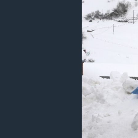
ວິທະຍາສາດ-ເທັກໂນໂລຈີ
ທຸລະກິດ
ພາສາອັງກິດ
ວີດີໂອ
ສຽງ
ລາຍການກະຈາຍສຽງ
ລາຍງານ