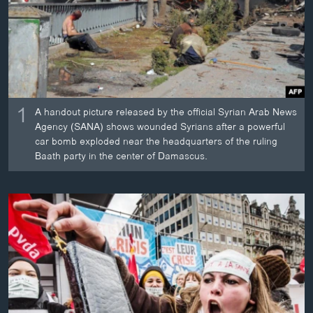
ວິທະຍາສາດ-ເທັກໂນໂລຈີ
ທຸລະກິດ
ພາສາອັງກິດ
ວີດີໂອ
1
ສຽງ
A handout picture released by the official Syrian Arab News
Agency (SANA) shows wounded Syrians after a powerful
ລາຍການກະຈາຍສຽງ
car bomb exploded near the headquarters of the ruling
ຕິດຕາມພວກເຮົາ ທີ່
Baath party in the center of Damascus.
ລາຍງານ
ພາສາຕ່າງໆ