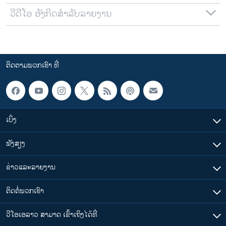
ວີດີໂອ ອັງກິດສຳລັບລາຍງານ
ຕິດຕາມພວກເຮົາ ທີ່
ເບິ່ງ
ຟັງສຽງ
ຂ່າວແລະລາຍງານ
ຕິດຕໍ່ພວກເຮົາ
ວີໂອເອລາວ ສາມາດ ເຂົ້າເຖິງໄດ້ທີ່