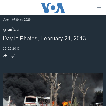
ລິ້ງ
ສຳຫລັບ
ເຂົ້າ
ວັນສຸກ, 07 ສິງຫາ 2026
ຫາ
ໂຮມເພຈ
ຮູບສະໄລດ໌
ຂ້າມ
ລາວ
Day in Photos, February 21, 2013
ຂ້າມ
ອາເມຣິກາ
ຂ້າມ
22,02,2013
ໄປ
ການເລືອກຕັ້ງ ປະທານາທີບໍດີ ສະຫະລັດ 2024
ຫາ
ແຊຣ໌
ຂ່າວ​ຈີນ
ຊອກ
ຄົ້ນ
ໂລກ
ເອເຊຍ
ອິດສະຫຼະພາບດ້ານການຂ່າວ
ຊີວິດຊາວລາວ
ຊຸມຊົນຊາວລາວ