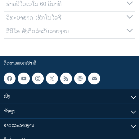
ຂ່າວວີໂອເອໃນ 60 ວິນາທີ
ວິທະຍາສາດ-ເທັກໂນໂລຈີ
ວີດີໂອ ອັງກິດສຳລັບລາຍງານ
ຕິດຕາມພວກເຮົາ ທີ່
ເບິ່ງ
ຟັງສຽງ
ຂ່າວແລະລາຍງານ