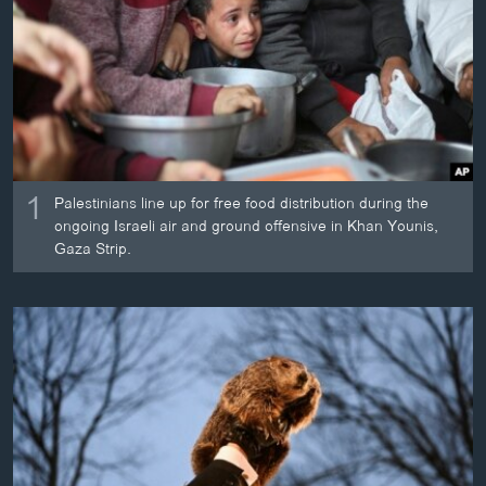
ວິທະຍາສາດ-ເທັກໂນໂລຈີ
ທຸລະກິດ
ພາສາອັງກິດ
ວີດີໂອ
ສຽງ
1
Palestinians line up for free food distribution during the
ລາຍການກະຈາຍສຽງ
ongoing Israeli air and ground offensive in Khan Younis,
ຕິດຕາມພວກເຮົາ ທີ່
Gaza Strip.
ລາຍງານ
ພາສາຕ່າງໆ