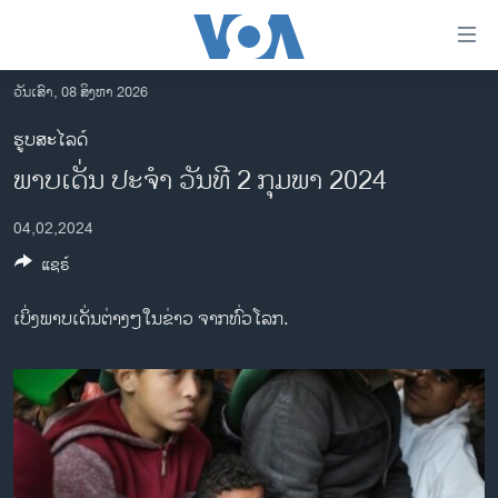
ລິ້ງ
ສຳຫລັບ
ເຂົ້າ
ວັນເສົາ, 08 ສິງຫາ 2026
ຫາ
ໂຮມເພຈ
ຮູບສະໄລດ໌
ຂ້າມ
ລາວ
ພາບເດັ່ນ ປະຈຳ ວັນທີ 2 ກຸມພາ 2024
ຂ້າມ
ອາເມຣິກາ
ຂ້າມ
04,02,2024
ໄປ
ການເລືອກຕັ້ງ ປະທານາທີບໍດີ ສະຫະລັດ 2024
ຫາ
ແຊຣ໌
ຂ່າວ​ຈີນ
ຊອກ
ຄົ້ນ
ໂລກ
ເບິ່ງພາບເດັ່ນຕ່າງໆໃນຂ່າວ ຈາກທົ່ວໂລກ.
ເອເຊຍ
ອິດສະຫຼະພາບດ້ານການຂ່າວ
ຊີວິດຊາວລາວ
ຊຸມຊົນຊາວລາວ