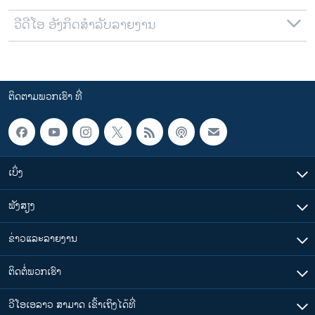
ວີດີໂອ ອັງກິດສຳລັບລາຍງານ
ຕິດຕາມພວກເຮົາ ທີ່
ເບິ່ງ
ຟັງສຽງ
ຂ່າວແລະລາຍງານ
ຕິດຕໍ່ພວກເຮົາ
ວີໂອເອລາວ ສາມາດ ເຂົ້າເຖິງໄດ້ທີ່