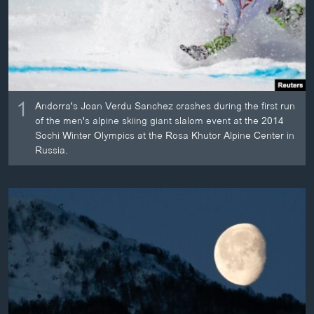
ວິທະຍາສາດ-ເທັກໂນໂລຈີ
ທຸລະກິດ
ພາສາອັງກິດ
ວີດີໂອ
1
Andorra's Joan Verdu Sanchez crashes during the first run
ສຽງ
of the men's alpine skiing giant slalom event at the 2014
Sochi Winter Olympics at the Rosa Khutor Alpine Center in
ລາຍການກະຈາຍສຽງ
Russia.
ຕິດຕາມພວກເຮົາ ທີ່
ລາຍງານ
ພາສາຕ່າງໆ