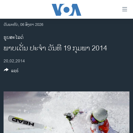
ລິ້ງ
ສຳຫລັບ
ເຂົ້າ
ວັນພະຫັດ, 06 ສິງຫາ 2026
ຫາ
ໂຮມເພຈ
ຮູບສະໄລດ໌
ຂ້າມ
ລາວ
ພາບ​ເດັ່ນ ປະ​ຈຳ ວັນ​ທີ 19 ກຸມ​ພາ 2014
ຂ້າມ
ອາເມຣິກາ
ຂ້າມ
20,02,2014
ໄປ
ການເລືອກຕັ້ງ ປະທານາທີບໍດີ ສະຫະລັດ 2024
ຫາ
ແຊຣ໌
ຂ່າວ​ຈີນ
ຊອກ
ຄົ້ນ
ໂລກ
ເອເຊຍ
ອິດສະຫຼະພາບດ້ານການຂ່າວ
ຊີວິດຊາວລາວ
ຊຸມຊົນຊາວລາວ