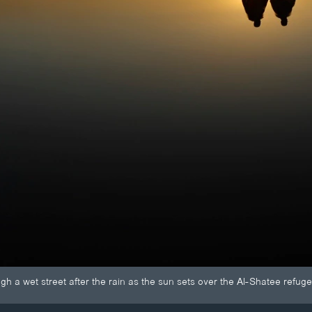
ugh a wet street after the rain as the sun sets over the Al-Shatee refug