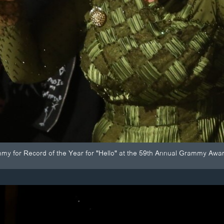
y for Record of the Year for "Hello" at the 59th Annual Grammy Award