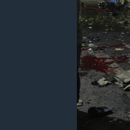
ວິທະຍາສາດ-ເທັກໂນໂລຈີ
ທຸລະກິດ
ພາສາອັງກິດ
ວີດີໂອ
ສຽງ
ລາຍການກະຈາຍສຽງ
ລາຍງານ