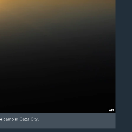
ee camp in Gaza City.