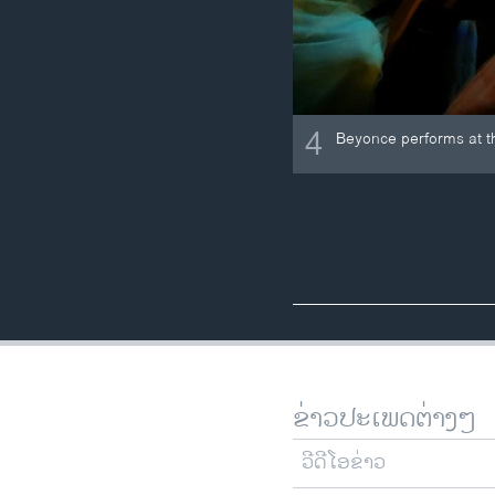
4
Beyonce performs at t
ຂ່າວປະເພດຕ່າງໆ
ວີດີໂອຂ່າວ