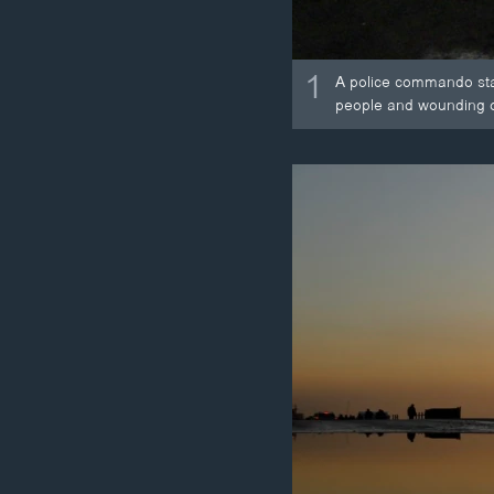
1
A police commando stan
people and wounding o