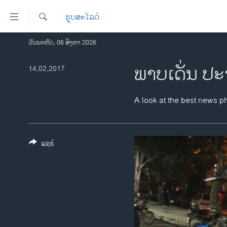
ລິ້ງ
ຮູບສະໄລດ໌
ສຳຫລັບ
ເຂົ້າ
ຄົ້ນຫາ
ວັນພະຫັດ, 06 ສິງຫາ 2026
ໂຮມເພຈ
ຫາ
ລາວ
ພາບເດັ່ນ ປະ
14,02,2017
ຂ້າມ
ຂ້າມ
ອາເມຣິກາ
ຂ້າມ
ການເລືອກຕັ້ງ ປະທານາທີບໍດີ ສະຫະລັດ
A look at the best news p
ໄປ
2024
ຫາ
ຂ່າວ​ຈີນ
ຊອກ
ຄົ້ນ
ແຊຣ໌
ໂລກ
ເອເຊຍ
ອິດສະຫຼະພາບດ້ານການຂ່າວ
ຊີວິດຊາວລາວ
ຊຸມຊົນຊາວລາວ