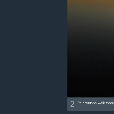
2
Palestinians walk thro