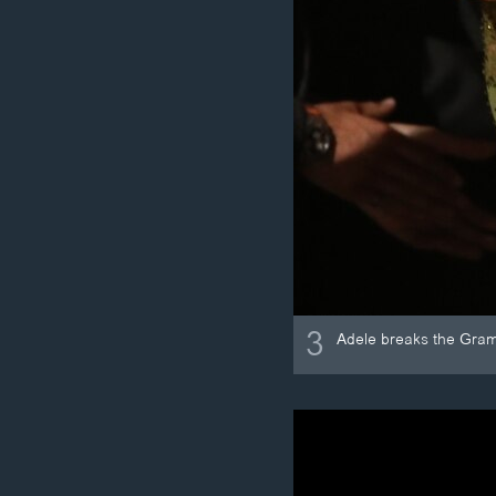
3
Adele breaks the Gramm