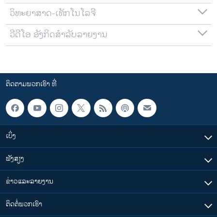
ວິທະຍາສາດ-ເທັກໂນໂລຈີ
ວີດີໂອ ອັງກິດສຳລັບລາຍງານ
ຕິດຕາມພວກເຮົາ ທີ່
ເບິ່ງ
ຟັງສຽງ
ຂ່າວແລະລາຍງານ
ຕິດຕໍ່ພວກເຮົາ