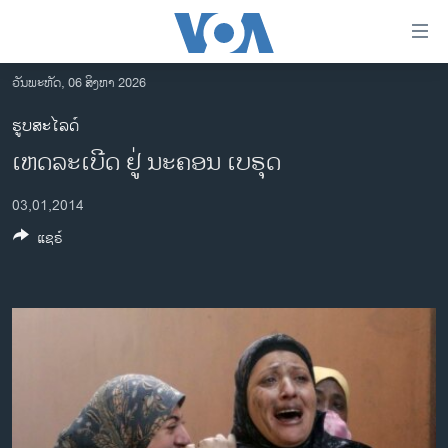
ລິ້ງ
ສຳຫລັບ
ເຂົ້າ
ວັນພະຫັດ, 06 ສິງຫາ 2026
ຫາ
ໂຮມເພຈ
ຮູບສະໄລດ໌
ຂ້າມ
ລາວ
ເຫດລະເບີດ ຢູ່ ນະຄອນ ເບຣຸດ
ຂ້າມ
ອາເມຣິກາ
ຂ້າມ
03,01,2014
ໄປ
ການເລືອກຕັ້ງ ປະທານາທີບໍດີ ສະຫະລັດ 2024
ຫາ
ແຊຣ໌
ຂ່າວ​ຈີນ
ຊອກ
ຄົ້ນ
ໂລກ
ເອເຊຍ
ອິດສະຫຼະພາບດ້ານການຂ່າວ
ຊີວິດຊາວລາວ
ຊຸມຊົນຊາວລາວ