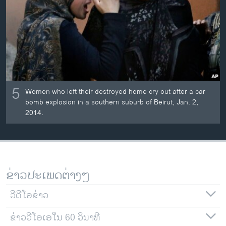
ວິທະຍາສາດ-ເທັກໂນໂລຈີ
ທຸລະກິດ
ພາສາອັງກິດ
ວີດີໂອ
ສຽງ
5
Women who left their destroyed home cry out after a car
ລາຍການກະຈາຍສຽງ
bomb explosion in a southern suburb of Beirut, Jan. 2,
ຕິດຕາມພວກເຮົາ ທີ່
2014.
ລາຍງານ
ພາສາຕ່າງໆ
ຂ່າວປະເພດຕ່າງໆ
ວີດີໂອຂ່າວ
ຂ່າວວີໂອເອໃນ 60 ວິນາທີ