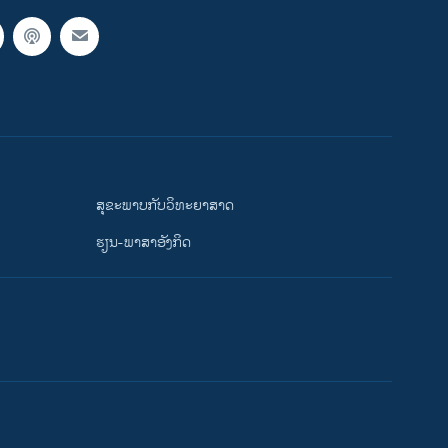
ສຸຂະພາບກັບວິທະຍາສາດ
ຮຽນ-ພາສາອັງກິດ