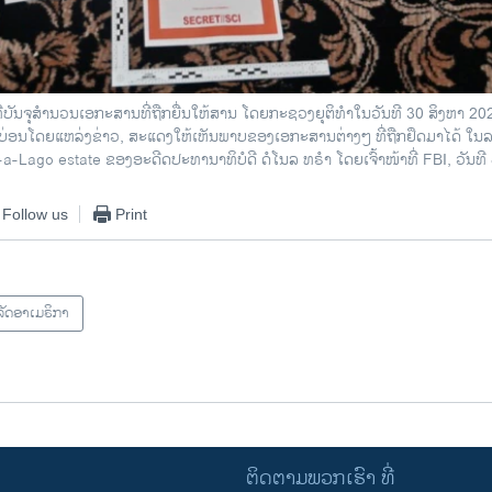
ທີ່ບັນຈຸສຳນວນເອກະສານທີ່ຖືກຍື່ນໃຫ້ສານ ໂດຍກະຊວງຍຸຕິທຳໃນວັນທີ 30 ສິງຫາ 2
າງບ່ອນໂດຍແຫລ່ງຂ່າວ, ສະແດງໃຫ້ເຫັນພາບຂອງເອກະສານຕ່າງໆ ທີ່ຖືກຢຶດມາໄດ້ ໃ
Mar-a-Lago estate ຂອງອະດີດປະທານາທິບໍດີ ດໍໂນລ ທຣຳ ໂດຍເຈົ້າໜ້າທີ່ FBI, ວັນທີ 
Follow us
Print
ັດອາເມຣິກາ
ຕິດຕາມພວກເຮົາ ທີ່