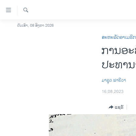
ລິ້ງ
ສຳຫລັບ
ເຂົ້າ
ຄົ້ນຫາ
ວັນເສົາ, 08 ສິງຫາ 2026
ໂຮມເພຈ
ຫາ
ສະຫະລັດອາເມຣິ
ລາວ
ຂ້າມ
ການອະທິ
ຂ້າມ
ອາເມຣິກາ
ຂ້າມ
ການເລືອກຕັ້ງ ປະທານາທີບໍດີ ສະຫະລັດ
ປະທານາ
ໄປ
2024
ຫາ
ຂ່າວ​ຈີນ
ຊອກ
​ມາ​ຊູດ ​ຟາ​ຣີ​ວາ
ຄົ້ນ
ໂລກ
16,08,2023
ເອເຊຍ
ແຊຣ໌
ອິດສະຫຼະພາບດ້ານການຂ່າວ
ຊີວິດຊາວລາວ
ຊຸມຊົນຊາວລາວ