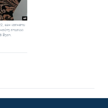
022, ແລະ ເອກະສານ
ນລະຫວ່າງ ການກວດ
8 ສິງຫາ.