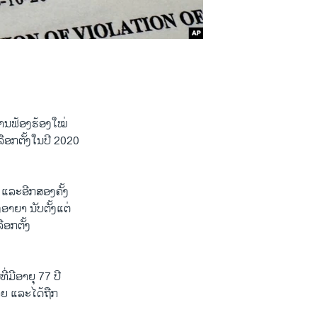
ການຟ້ອງຮ້ອງໃໝ່
ືອກຕັ້ງໃນປີ 2020
ັດ ແລະອີກສອງຄັ້ງ
ອາຍາ ນັບຕັ້ງແຕ່
ອກຕັ້ງ
ີ່ມີອາຍຸ 77 ປີ
ຼາຍ ແລະໄດ້ຖືກ