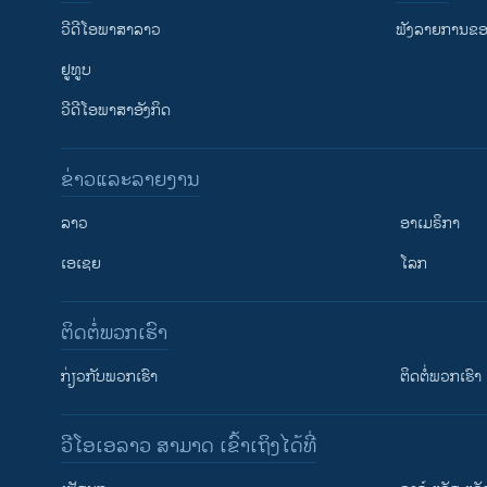
ວີດີໂອພາສາລາວ
ຟັງລາຍການຂອງ
ຢູທູບ
ວີດີໂອພາສາອັງກິດ
ຂ່າວແລະລາຍງານ
ລາວ
ອາເມຣິກາ
ເອເຊຍ
ໂລກ
ຕິດຕໍ່ພວກເຮົາ
ກ່ຽວກັບພວກເຮົາ
ຕິດຕໍ່ພວກເຮົາ
ວີໂອເອລາວ ສາມາດ ເຂົ້າເຖິງໄດ້ທີ່