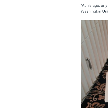
“At his age, any
Washington Univ