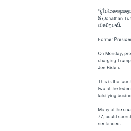
“ຢູ່ໃນໄວອາຍຸຂອງ
ລີ (Jonathan Tu
ເມື່ອມໍ່ໆມານີ້.
Former Preside
On Monday, pros
charging Trump a
Joe Biden.
This is the four
two at the feder
falsifying busin
Many of the char
77, could spend 
sentenced.