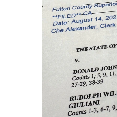
ວິທະຍາສາດ-ເທັກໂນໂລຈີ
ທຸລະກິດ
ພາສາອັງກິດ
ວີດີໂອ
ສຽງ
ລາຍການກະຈາຍສຽງ
ລາຍງານ