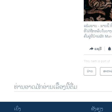
ແຟ້ມພາບ - ພາບນີ້ 
ທີ່ໄດ້ຖືກຫລຶບໃນບ
ຄົ້ນຢູ່ທີ່ບ້ານພັກ 
ແຊຣ໌
This item is part of
ຂ່າວ
ສະຫະລ
ທ່ານອາດມັກອ່ານເລື້ອງນີ້ຕື່ມ
ເບິ່ງ
ຟັງສຽງ