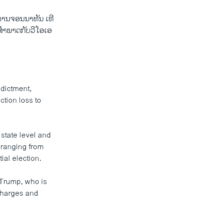
ທ່ານຈອນນາທັນ ເທີ
້ສຳພາດກັບວີໂອເອ
ndictment,
ction loss to
 state level and
, ranging from
ial election.
 Trump, who is
 charges and