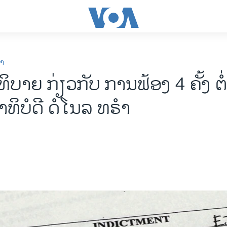
ກາ
ບາຍ ກ່ຽວກັບ ການຟ້ອງ 4 ຄັ້ງ ຕໍ
ທິບໍດີ ດໍໂນລ ທຣຳ