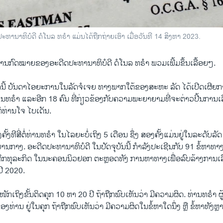
ທານາທິບໍດີ ດໍໂນລ ທຣຳ ແມ່ນໄດ້ຖືກຖ່າຍເອົາ ເມື່ອວັນທີ 14 ສິງຫາ 2023.
ານກົດໝາຍຂອງອະດີດປະທານາທິບໍດີ ດໍໂນລ ທຣຳ ພວມເພີ້ມຂຶ້ນເລື້ອຍໆ.
ມານີ້ ບັນດາໄອຍະການໃນລັດຈໍເຈຍ ທາງພາກໃຕ້ຂອງສະຫະ ລັດ ໄດ້ເປີດເຜີຍ
່ານທຣຳ ແລະອີກ 18 ຄົນ ທີ່ກ່ຽວຂ້ອງກັບຄວາມພະຍາຍາມທີ່ຈະຕ່າວປີ້ນການເລ
ຕໍ່ທ່ານໂຈ ໄບເດັນ.
ງຄັ້ງທີສີ່ຕໍ່ທ່ານທຣຳ ໃນໄລຍະບໍ່ເຖິງ 5 ເດືອນ ຊຶ່ງ ສອງຄັ້ງແມ່ນຢູ່ໃນລະດັບລ
ານກາງ. ອະດີດປະທານາທິບໍດີ ໃນປັດຈຸບັນນີ້ ກຳລັງປະເຊີນກັບ 91 ຂໍ້ຫາທາງ
ກທຸລະກິດ ໃນນະຄອນນິວຢອກ ຕະຫຼອດທັງ ການຫາທາງເພື່ອລົບລ້າງການເລື
ປີ 2020.
ັກເຖິງຂັ້ນຕິດຄຸກ 10 ຫາ 20 ປີ ຖ້າຖືກພົບເຫັນວ່າ ມີຄວາມຜິດ. ທ່ານທຣຳ ຜູ້ທ
ງທ່ານ ຢູ່ໃນຄຸກ ຖ້າຖືກພົບເຫັນວ່າ ມີຄວາມຜິດໃນຂໍ້ຫາໃດນຶ່ງ ຫຼື ຂໍ້ຫາທັງຫ