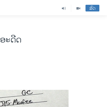
ສົດ
່ອະດີດ