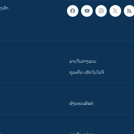
ເຮົາ
ລາວໃນຕ່າງແດນ
ທຸລະກິດ-ເທັກໂນໂລຈີ
ຟັງພອດແຄັສຕ໌