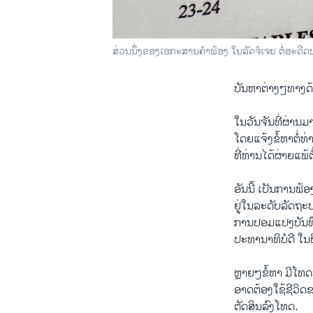
ສ່ວນນຶ່ງຂອງເອກະສານຄຳຟ້ອງ ໃນລັດຈໍເຈຍ ຕໍ່ອະດີດປະ
ບັນຫາຕ່າງໆທາງດ້
ໃນວັນຈັນທີ່ຜ່ານ
ໂດຍແຈ້ງຂໍ້ຫາຕໍ່ທ
ທີ່ທ່ານໄດ້ຜ່າຍແພ້
ອັນນີ້ ເປັນການຟ້ອ
ຢູ່ໃນລະດັບລັດຖະບ
ການປອມແປງບັນທຶ
ປະທານາທິບໍດີ ໃນ
ຫຼາຍໆຂໍ້ຫາ ມີໂທດໜ
ອາດຕ້ອງໃຊ້ຊີວິດຂອ
ຕັດສິນລົງໂທດ.