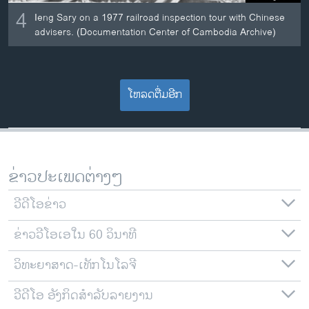
4
Ieng Sary on a 1977 railroad inspection tour with Chinese
advisers. (Documentation Center of Cambodia Archive)
ໂຫລດຕື່ມອີກ
ຂ່າວປະເພດຕ່າງໆ
ວີດີໂອຂ່າວ
ຂ່າວວີໂອເອໃນ 60 ວິນາທີ
ວິທະຍາສາດ-ເທັກໂນໂລຈີ
ວີດີໂອ ອັງກິດສຳລັບລາຍງານ