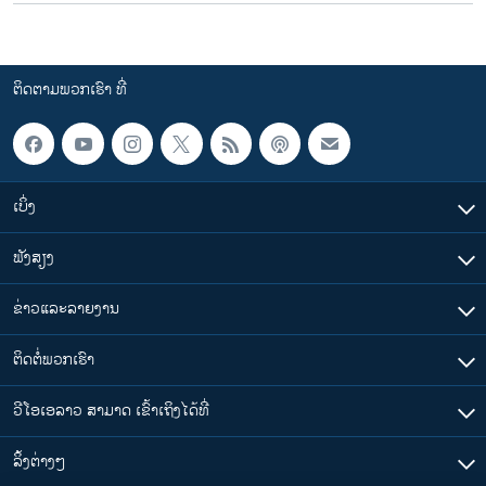
ຕິດຕາມພວກເຮົາ ທີ່
ເບິ່ງ
ຟັງສຽງ
ຂ່າວແລະລາຍງານ
ຕິດຕໍ່ພວກເຮົາ
ວີໂອເອລາວ ສາມາດ ເຂົ້າເຖິງໄດ້ທີ່
​ລິ້ງ​ຕ່າງໆ