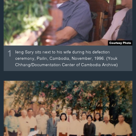
ວິທະຍາສາດ-ເທັກໂນໂລຈີ
ທຸລະກິດ
ພາສາອັງກິດ
ວີດີໂອ
ສຽງ
1
Ieng Sary sits next to his wife during his defection
ceremony, Pailin, Cambodia, November, 1996. (Youk
ລາຍການກະຈາຍສຽງ
Chhang/Documentation Center of Cambodia Archive)
ຕິດຕາມພວກເຮົາ ທີ່
ລາຍງານ
ພາສາຕ່າງໆ