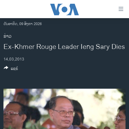
ລິ້ງ
ສຳຫລັບ
ເຂົ້າ
ວັນອາທິດ, 09 ສິງຫາ 2026
ຫາ
ໂຮມເພຈ
ຂ່າວ
ຂ້າມ
ລາວ
Ex-Khmer Rouge Leader Ieng Sary Dies
ຂ້າມ
ອາເມຣິກາ
ຂ້າມ
14,03,2013
ໄປ
ການເລືອກຕັ້ງ ປະທານາທີບໍດີ ສະຫະລັດ 2024
ຫາ
ແຊຣ໌
ຂ່າວ​ຈີນ
ຊອກ
ຄົ້ນ
ໂລກ
ເອເຊຍ
ອິດສະຫຼະພາບດ້ານການຂ່າວ
ຊີວິດຊາວລາວ
ຊຸມຊົນຊາວລາວ