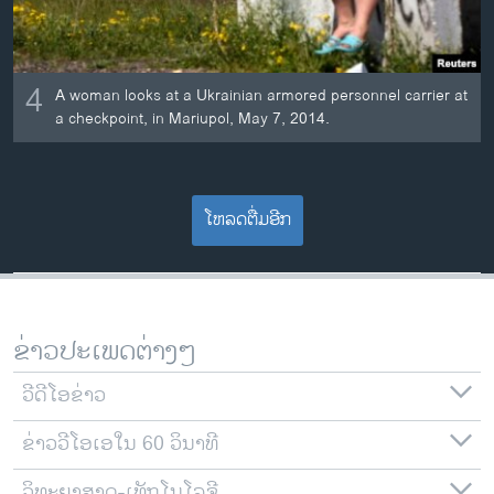
4
A woman looks at a Ukrainian armored personnel carrier at
a checkpoint, in Mariupol, May 7, 2014.
ໂຫລດຕື່ມອີກ
ຂ່າວປະເພດຕ່າງໆ
ວີດີໂອຂ່າວ
ຂ່າວວີໂອເອໃນ 60 ວິນາທີ
ວິທະຍາສາດ-ເທັກໂນໂລຈີ