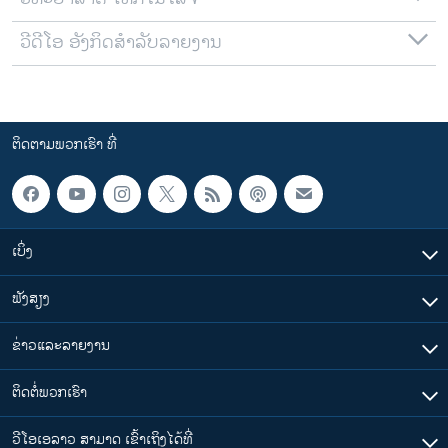
ວີດີໂອ ອັງກິດສຳລັບລາຍງານ
ຕິດຕາມພວກເຮົາ ທີ່
ເບິ່ງ
ຟັງສຽງ
ຂ່າວແລະລາຍງານ
ຕິດຕໍ່ພວກເຮົາ
ວີໂອເອລາວ ສາມາດ ເຂົ້າເຖິງໄດ້ທີ່