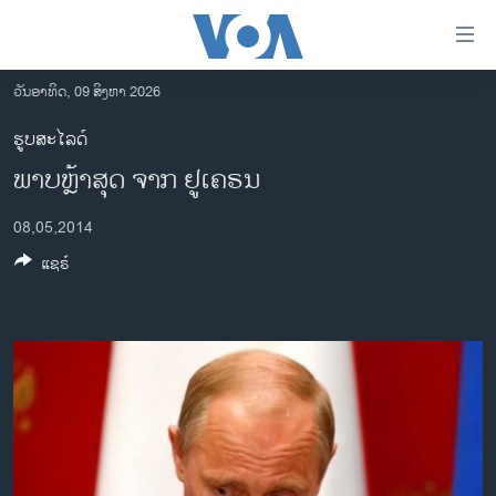
ລິ້ງ
ສຳຫລັບ
ເຂົ້າ
ວັນອາທິດ, 09 ສິງຫາ 2026
ຫາ
ໂຮມເພຈ
ຮູບສະໄລດ໌
ຂ້າມ
ລາວ
ພາບຫຼ້າສຸດ ຈາກ ຢູເຄຣນ
ຂ້າມ
ອາເມຣິກາ
ຂ້າມ
08,05,2014
ໄປ
ການເລືອກຕັ້ງ ປະທານາທີບໍດີ ສະຫະລັດ 2024
ຫາ
ແຊຣ໌
ຂ່າວ​ຈີນ
ຊອກ
ຄົ້ນ
ໂລກ
ເອເຊຍ
ອິດສະຫຼະພາບດ້ານການຂ່າວ
ຊີວິດຊາວລາວ
ຊຸມຊົນຊາວລາວ