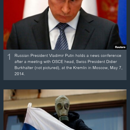
ວິທະຍາສາດ-ເທັກໂນໂລຈີ
ທຸລະກິດ
ພາສາອັງກິດ
ວີດີໂອ
ສຽງ
1
Russian President Vladimir Putin holds a news conference
ລາຍການກະຈາຍສຽງ
after a meeting with OSCE head, Swiss President Didier
ຕິດຕາມພວກເຮົາ ທີ່
Burkhalter (not pictured), at the Kremlin in Moscow, May 7,
ລາຍງານ
2014.
ພາສາຕ່າງໆ