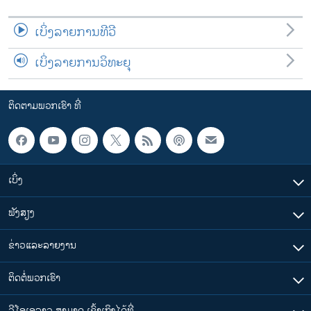
ເບິ່ງລາຍການທີວີ
ເບິ່ງລາຍການວິທະຍຸ
ຕິດຕາມພວກເຮົາ ທີ່
ເບິ່ງ
ຟັງສຽງ
ຂ່າວແລະລາຍງານ
ຕິດຕໍ່ພວກເຮົາ
ວີໂອເອລາວ ສາມາດ ເຂົ້າເຖິງໄດ້ທີ່