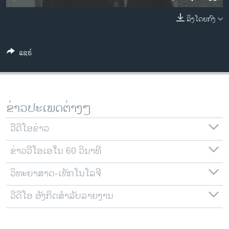
ວິທະຍາສາດ-ເທັກໂນໂລຈີ
ລິງໂດຍກົງ
ທຸລະກິດ
ພາສາອັງກິດ
ແຊຣ໌
ວີດີໂອ
ສຽງ
ລາຍການກະຈາຍສຽງ
ຂ່າວປະເພດຕ່າງໆ
ຕິດຕາມພວກເຮົາ ທີ່
ລາຍງານ
ວີດີໂອຂ່າວ
ຂ່າວວີໂອເອໃນ 60 ວິນາທີ
ພາສາຕ່າງໆ
ວິທະຍາສາດ-ເທັກໂນໂລຈີ
ວີດີໂອ ອັງກິດສຳລັບລາຍງານ