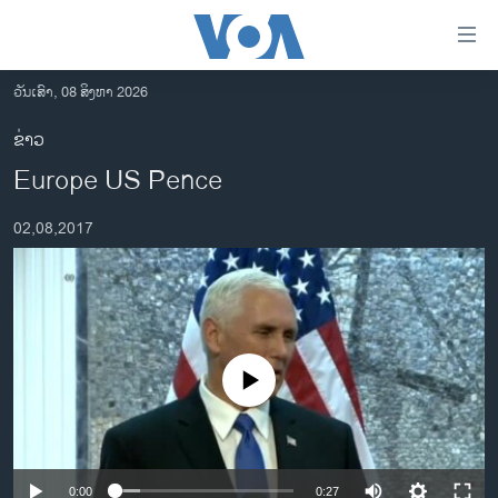
ລິ້ງ
ສຳຫລັບ
ເຂົ້າ
ວັນເສົາ, 08 ສິງຫາ 2026
ຫາ
ໂຮມເພຈ
ຂ່າວ
ຂ້າມ
ລາວ
Europe US Pence
ຂ້າມ
ອາເມຣິກາ
ຂ້າມ
02,08,2017
ໄປ
ການເລືອກຕັ້ງ ປະທານາທີບໍດີ ສະຫະລັດ 2024
ຫາ
ຂ່າວ​ຈີນ
ຊອກ
ຄົ້ນ
ໂລກ
ເອເຊຍ
No media source currently available
ອິດສະຫຼະພາບດ້ານການຂ່າວ
ຊີວິດຊາວລາວ
ຊຸມຊົນຊາວລາວ
0:00
0:27