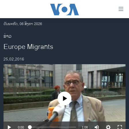
ລິ້ງ
ສຳຫລັບ
ເຂົ້າ
ວັນພະຫັດ, 06 ສິງຫາ 2026
ຫາ
ໂຮມເພຈ
ຂ່າວ
ຂ້າມ
ລາວ
Europe Migrants
ຂ້າມ
ອາເມຣິກາ
ຂ້າມ
25,02,2016
ໄປ
ການເລືອກຕັ້ງ ປະທານາທີບໍດີ ສະຫະລັດ 2024
ຫາ
ຂ່າວ​ຈີນ
ຊອກ
ຄົ້ນ
ໂລກ
ເອເຊຍ
No media source currently available
ອິດສະຫຼະພາບດ້ານການຂ່າວ
ຊີວິດຊາວລາວ
ຊຸມຊົນຊາວລາວ
0:00
1:08