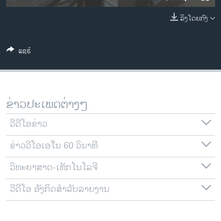
ວິທະຍາສາດ-ເທັກໂນໂລຈີ
ລິງໂດຍກົງ
ທຸລະກິດ
ພາສາອັງກິດ
ແຊຣ໌
ວີດີໂອ
ສຽງ
ລາຍການກະຈາຍສຽງ
ຂ່າວປະເພດຕ່າງໆ
ຕິດຕາມພວກເຮົາ ທີ່
ລາຍງານ
ວີດີໂອຂ່າວ
ຂ່າວວີໂອເອໃນ 60 ວິນາທີ
ພາສາຕ່າງໆ
ວິທະຍາສາດ-ເທັກໂນໂລຈີ
ວີດີໂອ ອັງກິດສຳລັບລາຍງານ