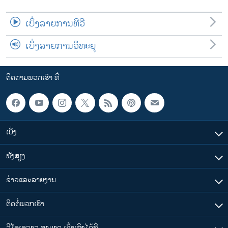
ເບິ່ງລາຍການທີວີ
ເບິ່ງລາຍການວິທະຍຸ
ຕິດຕາມພວກເຮົາ ທີ່
ເບິ່ງ
ຟັງສຽງ
ຂ່າວແລະລາຍງານ
ຕິດຕໍ່ພວກເຮົາ
ວີໂອເອລາວ ສາມາດ ເຂົ້າເຖິງໄດ້ທີ່