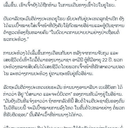
ເລີ້ມ​ຂຶ້ນ. ​ເຂົາ​ເຈົ້າ​ຍັງ​ໄດ້ຖືກ​ຫ້າມ​ ໃນ​ການ​ເດີນ​ທາງ​ເຂົ້າໄປ​ໃນຢູ​ໂຣບ.
ບັນ​ດາລັດ​ຖະ​ມົນ​ຕີ​ຕ່າງ​ປະ​ເທດ​ຢູ​ໂຣບ ພົບ​ປະ​ກັນ​ຢູ່​ປະ​ເທດ​ລຸກ​ຊຳເບີກ ​ຍັງ​
ໄດ້​ແນ​ເປົ້າ​ໝາຍ​ໃສ່​ເຈົ້າ​ໜ້າ​ທີ່​ບັງ​ຄັບ​ໃຊ້ກົດ​ໝາຍອີ​ຣ່ານແລະ​ຜູ້​ບັນ​ຊາ​ການ​
ຕຳຫຼວດ​ທ້ອງ​ຖິ່ນ​ຫລາຍ​ຄົນ “ໃນ​ບົດ​ບ​າດການ​ປາບ​ປາມ​ຢ່າງ​ປ່າ​ເຖື່ອນ​ຕໍ່​
ພວກ​ປະ​ທ້ວງ.”
ການ​ປະ​ທ້ວງ​ໄດ້​ເລີ້ມ​ຂຶ້ນ​ກາງ​ເດືອນ​ກັນ​ຍາ ຫລັງ​ຈາກ​ການ​ຈັບ​ກຸມ ແລະ
ເສຍ​ຊີ​ວິດບໍ່​ເທົ່າ​ໃດ​ມື້​ຕໍ່​ມາຂອງ​ນາງ​ມາ​ຊາ ອາ​ມີ​ນີ ຜູ້​ທີ່ມີ​ອາຍຸ 22 ປີ​. ພວກ​
ປະ​ທ້ວງ​ຫລາຍ​ສິບ​ຄົນ​ໄດ້​ເສຍ​ຊີ​ວິດ​ໂດຍ​ພວກ​ເຈົ້າ​ໜ້າ​ທີ່​ຮັກ​ສາ​ຄວາມ​ປອດ​
ໄພ ລະ​ຫວ່າງ​ການ​ປະ​ທ້ວງ ​ຢູ່​ຕາມ​ຖະ​ໜົນ​ຢູ່​ທົ່ວ​ອີ​ຣ່ານ.
​ລັດ​ຖະ​ມົນ​ຕີ​ຕ່າງ​ປະ​ເທດ​ເຢຍ​ຣະ​ມັນ ທ່ານນາງອາ​ນາ​ລີ​ນາ ເບ​ເອີ​ບັອກ ໄດ້​
ກ່າວ​ວ່າ ອີ​ຢູ “ບໍ່​ສ​າ​ມາດ ແລະ​ຈະ​ບໍ່​ປິດ​ຕາ” ​ຂອງ​ການ​ທັບ​ມ້າງ​ຢູ່ໃນ​ອີ​ຣ່ານ​.
“ມັນ​ຍັງ​ເປັນ​ທີ່​ແຈ້ງ​ຂາວວ່າ ຖ້າ​ຫາກ​ລັດ​ທິ​ນີ້ ​ສືບ​ຕໍ່ໂຈມ​ຕີ​ປະ​ຊາ​ຊົນ​ຂອງ​ຕົນ​
ໃນ​ວິ​ທີແບບ​ນີ້​ ຈະ​ມີ​ເປົ້າ​ໝາຍການ​ລົງ​ໂທດ ໃນ​ຂັ້ນ​ຕໍ່​ໄປຫລາຍ​ຢ່າງ ຕໍ່​ພວກ​
ທີ່​ຮັບ​ຜິດ​ຊອບ” ນັ້ນ​ຄື​ຄຳ​ເວົ້າ​ທີ່​ທ່ານ​ນາງ​ໄດ້​ກ່າວ.