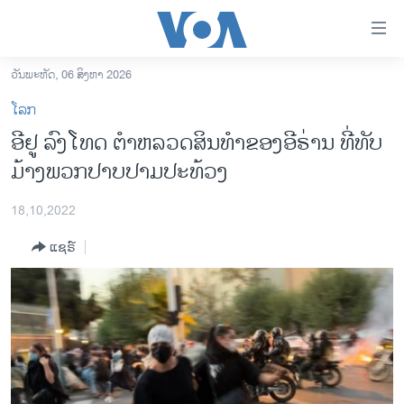
ລິ້ງ
ສຳຫລັບ
ເຂົ້າ
ວັນພະຫັດ, 06 ສິງຫາ 2026
ຫາ
ໂຮມເພຈ
ໂລກ
ຂ້າມ
ລາວ
​ອີ​ຢູ ລົງ​ໂທດ ຕຳ​ຫລວດ​ສິນ​ທຳ​ຂອງ​ອີ​ຣ່ານ ທີ່ທັບ​
ຂ້າມ
ອາເມຣິກາ
ມ້າງ​ພວກ​ປາບ​ປາມ​ປະ​ທ້ວງ
ຂ້າມ
ໄປ
ການເລືອກຕັ້ງ ປະທານາທີບໍດີ ສະຫະລັດ 2024
ຫາ
18,10,2022
ຂ່າວ​ຈີນ
ຊອກ
ແຊຣ໌
ຄົ້ນ
ໂລກ
ເອເຊຍ
ອິດສະຫຼະພາບດ້ານການຂ່າວ
ຊີວິດຊາວລາວ
ຊຸມຊົນຊາວລາວ