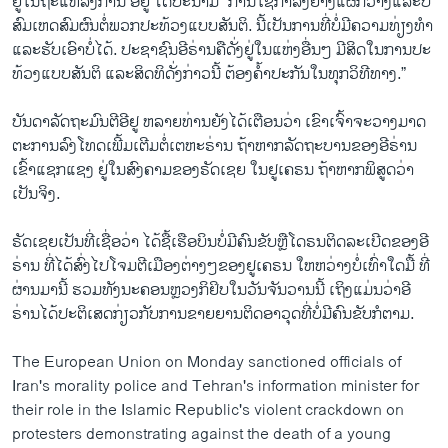
​ຢູ່​ໃນ​ຖະ​ແຫລງ​ການ ອີ​ຢູ ໄດ້​ປະ​ນາມ “ການ​ໃຊ້​ກຳ​ລັງຢ່າງ​ແຜ່ກວ້າງແລະ​ບໍ່​
ສົມ​ເຫດ​ສົມ​ຜົນ​ຕໍ່​ພວກ​ປະ​ທ້ວງ​ແບບ​ສັນ​ຕິ. ນີ້​ເປັນ​ການ​ທີ່​ບໍ່ມີ​ຄວາມທ່ຽງ​ທຳ
ແລະ​ຮັບ​ເອົາ​ບໍ່​ໄດ້. ​ປະ​ຊາ​ຊົນ​ອີ​ຣ່ານ​ຄື​ດັ່ງ​ຢູ່ໃນແຫ່ງ​ອື່ນໆ ມີ​ສິດ​ໃນ​ການ​ປະ​
ທ້ວງ​ແບບ​ສັນ​ຕິ ແລະ​ສິ​ດ​ທິ​ດັ່ງ​ກ່າວ​ນີ້ ​ຕ້ອງ​ຄ້ຳ​ປະ​ກັນ​ໃນ​ທຸກວິ​ທີ​ທາງ.”
​ບັນ​ດາ​ລັດ​ຖະ​ມົນ​ຕີ​ອີ​ຢູ ຫລາຍ​ທ່ານຍັງ​ໄດ້​ເຕືອນ​ວ່າ ເຂົາ​ເຈົ້າ​ຈະ​ວາງ​ມາດ​
ຕະ​ການ​ລົງ​ໂທດ​ເພີ້ມ​ເຕີ​ມ​ຕໍ່ເຕ​ຫະ​ຣ່ານ ຖ້າ​ຫາກ​ລັດ​ຖະ​ບານຂອງອີ​ຣ່ານ​
ເຂົ້າ​ແຊກ​ແຊງ ຢູ່​ໃນ​ສົງ​ຄາມ​ຂອງ​ຣັດ​ເຊຍ ​ໃນ​ຢູ​ເຄ​ຣນ​ ​ຖ້າ​ຫາກ​ພິ​ສູດ​ວ່າ​
ເປັນ​ຈິງ.
​ຣັດ​ເຊຍ​ເປັນ​ທີ່​ເຊື່ອ​ວ່າ ໄດ້​ຊື້ເຮືອ​ບິນ​ບໍ່​ມີ​ຄົນ​ຂັບ​ຫຼື​ໂດ​ຣນ​ຕິດ​ລະ​ເບີດ​ຂອງ​ອີ​
ຣ່ານ ທີ່​ໄດ້​ສົ່ງ​ໄປໂຈມ​ຕີ​ເມືອງ​ຕ່າງໆ​ຂອງ​ຢູ​ເຄ​ຣນ ໃຫ​ຫວ່າງ​ບໍ່​ເທົ່າ​ໃດ​ມື້​ ທີ່​
ຜ່ານ​ມາ​ນີ້ ຮວມ​ທັງ​ນະ​ຄອນ​ຫຼວງກິ​ຢິບ​ໃນ​ວັນ​ຈັນ​ວ​ານ​ນີ້ ເຖິງ​ແມ່ນ​ວ່າ​ອີ​
ຣ່ານ​ໄດ້​ປະ​ຕິ​ເສດກ່ຽວ​ກັບການ​ຂາຍ​ຍານ​ຕິດ​ອາ​ວຸດ​ທີ່​ບໍ່ມີ​ຄົນ​ຂັບ​ກໍ​ຕາມ.
The European Union on Monday sanctioned officials of
Iran's morality police and Tehran's information minister for
their role in the Islamic Republic's violent crackdown on
protesters demonstrating against the death of a young