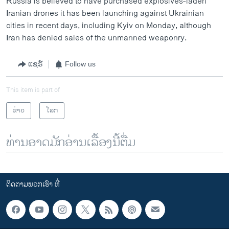
Russia is believed to have purchased explosives-laden
Iranian drones it has been launching against Ukrainian
cities in recent days, including Kyiv on Monday, although
Iran has denied sales of the unmanned weaponry.
ແຊຣ໌
Follow us
This item is part of
ຂ່າວ
ໂລກ
ທ່ານອາດມັກອ່ານເລື້ອງນີ້ຕື່ມ
ຕິດຕາມພວກເຮົາ ທີ່