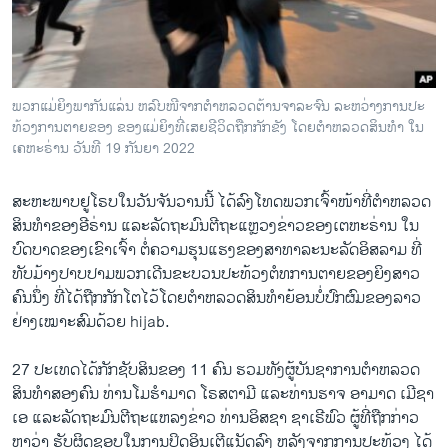
ວິທະຍາສາດ-ເທັກໂນໂລຈີ
ທຸລະກິດ
ພາສາອັງກິດ
ພວກ​ແມ່​ຍິ​ງ​ພາ​ກັນ​ແລ່ນ ຫລົບ​ໜີ​ຈາກ​ຕຳ​ຫລວດ​ຕ້ານ​ຈາ​ລະ​ຈົນ ລະ​ຫວ່າງ​ການ​ປະ​
ວີດີໂອ
ທ້ວງ​ການ​ຕາຍ​ຂອງ ຂອງ​ແມ່​ຍິງ​ທີ່ເສຍ​ຊີ​ວິດ​ຖືກ​ກັກ​ຂັງ ໂດຍ​ຕຳ​ຫລວດ​ສິນ​ທຳ ໃນ​
ເຄ​ຫະ​ຣ່ານ ​ວັນ​ທີ 19 ກັນ​ຍາ 2022
ສຽງ
ສະ​ຫະ​ພາບ​ຢູ​ໂຣ​ບໃນ​ວັນ​ຈັນ​ວານ​ນີ້ ໄດ້​ລົງ​ໂທດ​ພວກ​ເຈົ້າ​ໜ້າ​ທີ່​ຕຳ​ຫລວດ​
ລາຍການກະຈາຍສຽງ
ຕິດຕາມພວກເຮົາ ທີ່
ສິນ​ທຳຂອງອີ​ຣ່ານ ​ແລະ​ລັດ​ຖະ​ມົນ​ຕີ​ຖະ​ແຫຼວງ​ຂ່າວຂອງ​ເຕ​ຫະ​ຣ່ານ ໃນ​
ລາຍງານ
ບົດ​ບາດ​ຂອງ​ເຂົາ​ເຈົ້າ ​ຕໍ່​ຄວາມ​ຮຸນ​ແຮງ​ຂອງ​ສາ​ທາ​ລະ​ນະ​ລັດ​ອິ​ສ​ລາມ ທີ່​
ທັບ​ມ້າງ​ປາບ​ປາມ​ພວກ​ເດີນ​ຂະ​ບວນ​ປະ​ທ້ວງ​ຕໍ​ທການ​ຕາຍ​ຂອງຍິງ​ສາວ​
ຄົນ​ນຶ່ງ ທີ່​ໄດ້​ຖືກ​ກັກ​ໂຕ​ໄວ້​ໂດຍ​ຕຳ​ຫລວດ​ສິນ​ທຳຍ້ອນບໍ່​ປົກ​ຜົ​ມ​ຂອງ​ລາວ​
ພາສາຕ່າງໆ
ຢ່າງ​ເໝາະ​ສົມ​ດ້ວຍ hijab.
27 ປະ​ເທດ​ໄດ້ກັກ​ຊັບ​ສິນຂອງ 11 ຄົນ ຮວມ​ທັງ​ຜູ້​ບັນ​ຊາ​ການຕຳ​ຫລວດ​
ສິນ​ທຳ​ສອງ​ຄົນ ທ່ານ​ໂມ​ຮຳ​ມາດ ໂຣ​ສ​ຕາ​ມີ ແລະ​ທ່ານຮາຈ ອາ​ມາດ ເມີ​ຊາ​
ເອ ແລະ​ລັດ​ຖະ​ມົນ​ຕີ​ຖະ​ແຫລງ​ຂ່າວ ທ່ານອິ​ສ​ຊາ ຊ​າ​ເຣີ​ພົວ ຜູ້​ທີ່ຖືກ​ກ່າວ​
ຫາວ່າ ​ຮັບ​ຜິດ​ຊອບ​ໃນ​ການ​ປິດ​ອິນ​ເຕີ​ແນັດ​ລົງ ຫລັງ​ຈາກ​ການ​ປະ​ທ້ວງ ​ໄດ້​