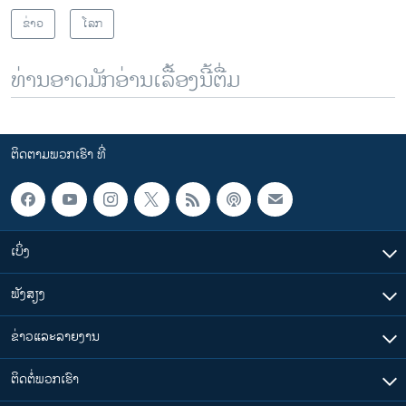
ຂ່າວ
ໂລກ
ທ່ານອາດມັກອ່ານເລື້ອງນີ້ຕື່ມ
ຕິດຕາມພວກເຮົາ ທີ່
ເບິ່ງ
ຟັງສຽງ
ຂ່າວແລະລາຍງານ
ຕິດຕໍ່ພວກເຮົາ