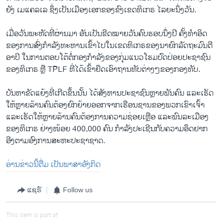
ຍັງ ເມແຄລເລ ຊຶ່ງເປັນເມືອງເອກຂອງຂົງເຂດທິເກຣ ໄລຍະນຶ່ງວັນ.
ເມື່ອວັນພະຫັດທີ່ຜ່ານມາ ອັນເປັນຂີດໝາຍວັນຄົບຮອບນຶ່ງປີ ຄັ້ງທຳອິດ
ຂອງການສົ່ງກຳລັງທະຫານເຂົ້າໄປໃນເຂດທິເກຣຂອງນາຍົກລັດຖະມົນຕີ
ອາບີ ໃນການຕອບໂຕ້ຕໍ່ກອງກຳລັງຂອງກຸ່ມແນວໂຮມປົດປ່ອຍປະຊາຊົນ
ຂອງທິເກຣ ຫຼື TPLF ທີ່ໄດ້ເຂົ້າຢຶດເອົາຖານທັບຕ່າງໆຂອງກອງທັບ.
ບັນຫາຂັດແຍ້ງທີ່ເກີດຂຶ້ນນັ້ນ ໄດ້ສັງຫານປະຊາຊົນຫຼາຍພັນຄົນ ແລະເຮັດ
ໃຫ້ຫຼາຍລ້ານຄົນຕ້ອງຍົກຍ້າຍອອກຈາກເຮືອນຊານຂອງພວກເຂົາເຈົ້າ
ແລະເຮັດໃຫ້ຫຼາຍລ້ານຄົນຕ້ອງການຄວາມຊ່ອຍເຫຼືອ ແລະພົນລະເມືອງ
ຂອງທິເກຣ ຢ່າງໜ້ອຍ 400,000 ຄົນ ກຳລັງປະເຊີນກັບຄວາມອຶດຢາກ
ອີງຕາມອົງການສະຫະປະຊາຊາດ.
ອ່ານຂ່າວນີ້ຕື່ມ ເປັນພາສາອັງກິດ
ແຊຣ໌
Follow us
This item is part of