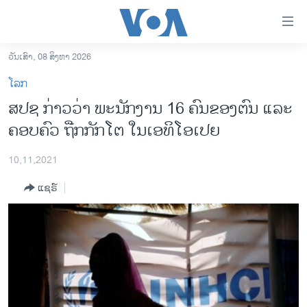
ລິ້ງ
ສຳຫລັບ
ເຂົ້າ
ວັນເສົາ, 08 ສິງຫາ 2026
ຫາ
ໂຮມເພຈ
ໂລກ
ຂ້າມ
ລາວ
ສ​ປ​ຊ ກ່າວວ່າ ພະນັກງານ 16 ຄົນຂອງຕົນ ແລະ
ຂ້າມ
ອາເມຣິກາ
ຄອບຄົວ ຖືກກັກໂຕ ໃນເອທິໂອເປຍ
ຂ້າມ
ໄປ
ການເລືອກຕັ້ງ ປະທານາທີບໍດີ ສະຫະລັດ 2024
ຫາ
10,11,2021
ຂ່າວ​ຈີນ
ຊອກ
ແຊຣ໌
ຄົ້ນ
ໂລກ
ເອເຊຍ
ອິດສະຫຼະພາບດ້ານການຂ່າວ
ຊີວິດຊາວລາວ
ຊຸມຊົນຊາວລາວ