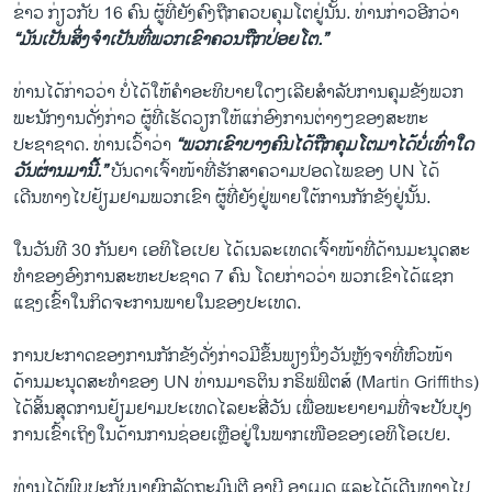
ຂ່າວ ກ່ຽວກັບ 16 ຄົນ ຜູ້ທີ່ຍັງຄົງຖືກຄວບຄຸມໂຕຢູ່ນັ້ນ. ທ່ານກ່າວອີກວ່າ
“ມັນເປັນສິ່ງຈຳເປັນທີ່ພວກເຂົາຄວນຖືກປ່ອຍໂຕ.”
ທ່ານໄດ້ກ່າວວ່າ ບໍ່ໄດ້ໃຫ້ຄຳອະທິບາຍໃດໆເລີຍສຳລັບການຄຸມຂັງພວກ
ພະນັກງານດັ່ງກ່າວ ຜູ້ທີ່ເຮັດວຽກໃຫ້ແກ່ອົງການຕ່າງໆຂອງສະຫະ
ປະຊາຊາດ. ທ່ານເວົ້າວ່າ
“ພວກເຂົາບາງຄົນໄດ້ຖືກຄຸມໂຕມາໄດ້ບໍ່ເທົ່າໃດ
ວັນຜ່ານມານີ້.”
ບັນດາເຈົ້າໜ້າທີ່ຮັກສາຄວາມປອດໄພຂອງ UN ໄດ້
ເດີນທາງໄປຢ້ຽມຢາມພວກເຂົາ ຜູ້ທີ່ຍັງຢູ່ພາຍໃຕ້ການກັກຂັງຢູ່ນັ້ນ.
ໃນວັນທີ 30 ກັນຍາ ເອທິໂອເປຍ ໄດ້ເນລະເທດເຈົ້າໜ້າທີ່ດ້ານມະນຸດສະ
ທຳຂອງອົງການສະຫະປະຊາດ 7 ຄົນ ໂດຍກ່າວວ່າ ພວກເຂົາໄດ້ແຊກ
ແຊງເຂົ້າໃນກິດຈະການພາຍໃນຂອງປະເທດ.
ການປະກາດຂອງການກັກຂັງດັ່ງກ່າວມີຂຶ້ນພຽງນຶ່ງວັນຫຼັງຈາທີ່ຫົວໜ້າ
ດ້ານມະນຸດສະທຳຂອງ UN ທ່ານມາຣຕິນ ກຣິຟຟິຕສ໌ (Martin Griffiths)
ໄດ້ສິ້ນສຸດການຢ້ຽມຢາມປະເທດໄລຍະສີ່ວັນ ເພື່ອພະຍາຍາມທີ່ຈະປັບປຸງ
ການເຂົ້າເຖິງໃນດ້ານການຊ່ອຍເຫຼືອຢູ່ໃນພາກເໜືອຂອງເອທິໂອເປຍ.
ທ່ານໄດ້ພົບປະກັບນາຍົກລັດຖະມົນຕີ ອາບີ ອາເມດ ແລະໄດ້ເດີນທາງໄປ