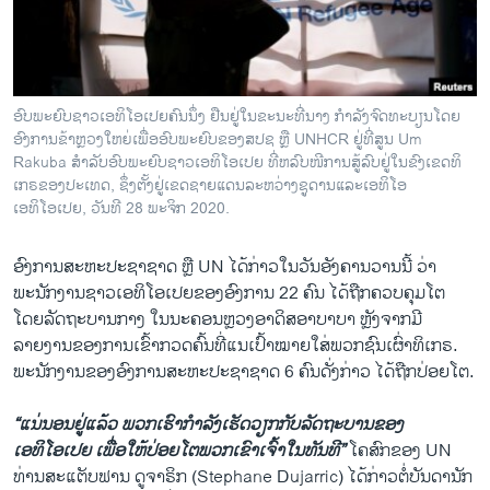
ວິທະຍາສາດ-ເທັກໂນໂລຈີ
ທຸລະກິດ
ພາສາອັງກິດ
ອົບພະຍົບຊາວເອທິໂອເປຍຄົນນຶ່ງ ຢືນຢູ່ໃນຂະນະທີ່ນາງ ກຳລັງຈົດທະບຽນໂດຍ
ວີດີໂອ
ອົງການຂ້າຫຼວງໃຫຍ່ເພື່ອອົບພະຍົບຂອງສປຊ ຫຼື UNHCR ຢູ່ທີ່ສູນ Um
Rakuba ສຳລັບອົບພະຍົບຊາວເອທິໂອເປຍ ທີ່ຫລົບໜີການສູ້ລົບຢູ່ໃນຂົງເຂດທິ
ສຽງ
ເກຣຂອງປະເທດ, ຊຶ່ງຕັ້ງຢູ່ເຂດຊາຍແດນລະຫວ່າງຊູດານແລະເອທິໂອ
ເອທິໂອເປຍ, ວັນທີ 28 ພະຈິກ 2020.
ລາຍການກະຈາຍສຽງ
ຕິດຕາມພວກເຮົາ ທີ່
ລາຍງານ
ອົງການສະຫະປະຊາຊາດ ຫຼື UN ໄດ້ກ່າວໃນວັນອັງຄານວານນີ້ ວ່າ
ພະນັກງານຊາວເອທິໂອເປຍຂອງອົງການ 22 ຄົນ ໄດ້ຖືກຄວບຄຸມໂຕ
ໂດຍລັດຖະບານກາງ ໃນນະຄອນຫຼວງອາດິສອາບາບາ ຫຼັງຈາກມີ
ພາສາຕ່າງໆ
ລາຍງານຂອງການເຂົ້າກວດຄົ້ນທີ່ແນເປົ້າໝາຍໃສ່ພວກຊົນເຜົ່າທິເກຣ.
ພະນັກງານຂອງອົງການສະຫະປະຊາຊາດ 6 ຄົນດັ່ງກ່າວ ໄດ້ຖືກປ່ອຍໂຕ.
“ແນ່ນອນຢູ່ແລ້ວ ພວກເຮົາກຳລັງເຮັດວຽກກັບລັດຖະບານຂອງ
ເອທິໂອເປຍ ເພື່ອໃຫ້ປ່ອຍໂຕພວກເຂົາເຈົ້າໃນທັນທີ”
ໂຄສົກຂອງ UN
ທ່ານສະແຕັບຟານ ດູຈາຣິກ (Stephane Dujarric) ໄດ້ກ່າວຕໍ່ບັນດານັກ