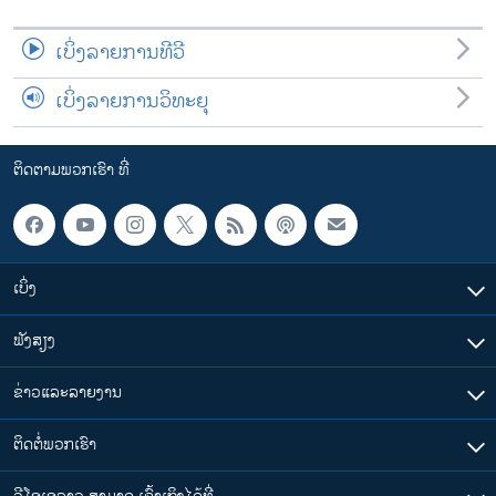
ເບິ່ງລາຍການທີວີ
ເບິ່ງລາຍການວິທະຍຸ
ຕິດຕາມພວກເຮົາ ທີ່
ເບິ່ງ
ຟັງສຽງ
ຂ່າວແລະລາຍງານ
ຕິດຕໍ່ພວກເຮົາ