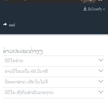
ວິທະຍາສາດ-ເທັກໂນໂລຈີ
ລິງໂດຍກົງ
ທຸລະກິດ
ພາສາອັງກິດ
ແຊຣ໌
ວີດີໂອ
ສຽງ
ລາຍການກະຈາຍສຽງ
ຂ່າວປະເພດຕ່າງໆ
ຕິດຕາມພວກເຮົາ ທີ່
ລາຍງານ
ວີດີໂອຂ່າວ
ຂ່າວວີໂອເອໃນ 60 ວິນາທີ
ພາສາຕ່າງໆ
ວິທະຍາສາດ-ເທັກໂນໂລຈີ
ວີດີໂອ ອັງກິດສຳລັບລາຍງານ