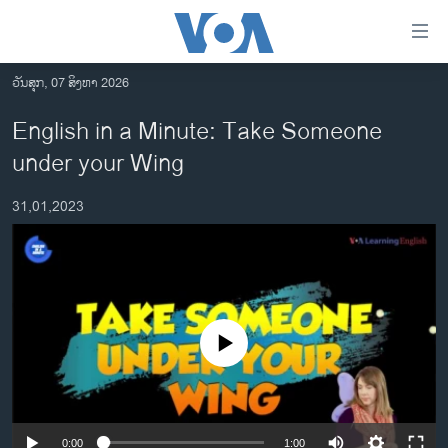
ລິ້ງ
ສຳຫລັບ
ເຂົ້າ
ວັນສຸກ, 07 ສິງຫາ 2026
ຫາ
ໂຮມເພຈ
English in a Minute: Take Someone
ຂ້າມ
ລາວ
under your Wing
ຂ້າມ
ອາເມຣິກາ
ຂ້າມ
31,01,2023
ໄປ
ການເລືອກຕັ້ງ ປະທານາທີບໍດີ ສະຫະລັດ 2024
ຫາ
ຂ່າວ​ຈີນ
ຊອກ
ຄົ້ນ
ໂລກ
ເອເຊຍ
No media source currently available
ອິດສະຫຼະພາບດ້ານການຂ່າວ
ຊີວິດຊາວລາວ
ຊຸມຊົນຊາວລາວ
0:00
1:00