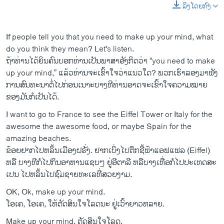
ລິງໂດຍກົງ
If people tell you that you need to make up your mind, what
do you think they mean? Let's listen.
ຖ້າທ່ານໄດ້ຍິນຄົນ​ບອກ​ທ່ານເປັນ​ພາ​ສາ​ອັງ​ກິດ​ວ່າ “you need to make
up your mind,” ແລ້ວທ່ານຈະ​ເຂົ້າ​ໃຈ​ວ່າ​ແນວ​ໃດ? ພວກ​ເຮົາລອງ​ມາ​ຟັງ
ການ​ສົນ​ທະ​ນາ​ຕໍ່​ໄປ​ກ່ອນ​ເນາະບາງ​ທີ​ທ່ານ​ອາດ​ຈະ​ເຂົ້າ​ໃຈ​ຄວາມ​ໝາຍ​
ຂອງ​ມັນ​ກໍ​ເປັນ​ໄດ້.
I want to go to France to see the Eiffel Tower or Italy for the
awesome the awesome food, or maybe Spain for the
amazing beaches.
ຂ້ອຍ​ຢາກ​ໄປ​ຫລິ້ນ​ເມືອງ​ຝ​ຣັ່ງ​. ​ຢາກ​ເບິ່ງ​ໄປຕຶກ​ຊີ້​ຟ້າແອ​ຟ​ແຟ​ລ (Eiffel) ​
ຫລື ບາງ​ທີ​ກໍ​ໄປກິນ​ອາ​ຫານ​ແຊບໆ ຢູ່​ອີ​ຕາ​ລີ ຫລື​ບາງ​ເທື່ອ​ກໍ​ໄປ​ປະ​ເທດ​ສະ​
ເປນ ໄປ​ຫລິ້ນ​ໄປ​ຊົ​ມ​ຊາຍ​ທະ​ເລທີ່​ສວຍ​ງາມ.
OK, Ok, make up your mind.
ໂອ​ເຄ, ໂອ​ເຄ, ໃຫ້​ຕັດ​ສິນ​ໃຈໂລດ​ນະ ຢູ່​ເວົ້າ​ຍາວ​ຫລາຍ.
Make up your mind. ຕັດ​ສິນ​ໃຈ​ໂລດ.