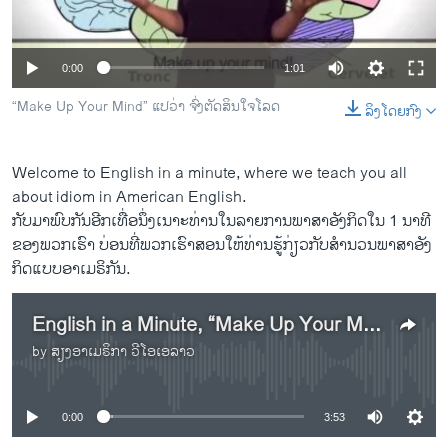
ວິທະຍາສາດ-ເທັກໂນໂລຈີ
ທຸລະກິດ
0:00
1:01
ພາສາອັງກິດ
“Make Up Your Mind” ແປ​ວ່າ ຈົ່ງ​ຕັດ​ສິນ​ໃຈໂລດ
ລິງໂດຍກົງ
ວີດີໂອ
ສຽງ
Welcome to English in a minute, where we teach you all
about idiom in American English.
ລາຍການກະຈາຍສຽງ
ຕິດຕາມພວກເຮົາ ທີ່
ກັບ​ມາພົບ​ກັນ​ອີກ​ເທື່ອ​ນຶ່ງເນາະ​ທ່ານໃນ​ລາຍ​ການ​ພາ​ສາ​ອັງ​ກິດ​ໃນ 1 ​ນາ​ທີ
ລາຍງານ
ຂອງ​ພວກ​ເຮົາ ບ່ອນ​ທີ່​ພວກ​ເຮົາ​ສອນ​ໃຫ້​ທ່ານ​ຮູ້​ກ່ຽວ​ກັບ​ສຳ​ນວນ​ພາ​ສາ​ອັງ​
ກິດ​ແບບ​ອາ​ເມ​ຣິ​ກັນ.
ພາສາຕ່າງໆ
English in a Minute, “Make Up Your Mind”
by
ສຽງອາເມຣິກາ ວີໂອເອລາວ
No media source currently available
0:00
3:53