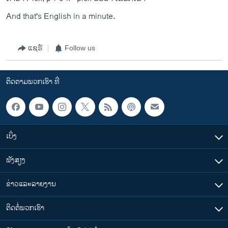
And that's English in a minute.
ແຊຣ໌
Follow us
ຕິດຕາມພວກເຮົາ ທີ່
ເບິ່ງ
ຟັງສຽງ
ຂ່າວແລະລາຍງານ
ຕິດຕໍ່ພວກເຮົາ