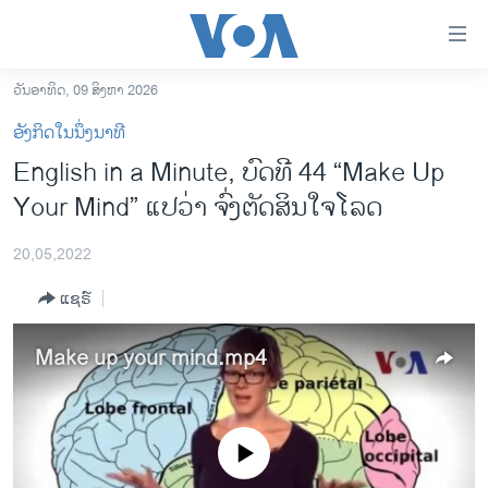
ລິ້ງ
ສຳຫລັບ
ເຂົ້າ
ວັນອາທິດ, 09 ສິງຫາ 2026
ຫາ
ໂຮມເພຈ
ອັງກິດໃນນຶ່ງນາທີ
ຂ້າມ
ລາວ
English in a Minute, ບົດ​ທີ 44 “Make Up
ຂ້າມ
ອາເມຣິກາ
Your Mind” ແປ​ວ່າ ຈົ່ງ​ຕັດ​ສິນ​ໃຈໂລດ
ຂ້າມ
ໄປ
ການເລືອກຕັ້ງ ປະທານາທີບໍດີ ສະຫະລັດ 2024
ຫາ
20,05,2022
ຂ່າວ​ຈີນ
ຊອກ
ແຊຣ໌
ຄົ້ນ
ໂລກ
ເອເຊຍ
Make up your mind.mp4
ອິດສະຫຼະພາບດ້ານການຂ່າວ
ຊີວິດຊາວລາວ
No media source currently available
ຊຸມຊົນຊາວລາວ