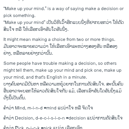
“Make up your mind.” is a way of saying make a decision or
pick something.
“Make up your mind” ເປັນ​ວິ​ທີ​ເວົ້າ​ອີກ​ແບບ​ນຶ່ງ​ທີ່​ຢາກບອກວ່າ ໃຫ້​ຕັດ​
ສິນ​ໃຈ ຫລື ໃຫ້​ເລືອກ​ເອົາ​ອັນ​ໃດ​ອັນ​ນຶ່ງ.
It might mean making a choice from two or more things.
ມັນ​ອາດ​ຈະໝາຍ​ຄວາມ​ວ່າ ໃຫ້​ເລືອກ​ເອົາ​ລະ​ຫວ່າງ​ສອງ​ອັນ ຫລື​ສອງ​
ຢ່າງ, ຫລື​ຫລາຍ​ຢ່າງກວ່ານັ້ນ.
Some people have trouble making a decision, so others
might tell them, make up your mind and pick one, make up
your mind, and that's English in a minute.
ບາງຄົນ​ອາດ​ມີ​ບັນ​ຫາ ຫລື​ຄວາມ​ຫຍຸ້ວ​ຍາກໃນ​ການ​ຕັດ​ສິນໃຈ. ສະ​ນັ້ນ​ຄົນ​
ອື່ນ​ອາດ​ຈະ​ບອກ​ໃຫ້ລາວ​ຕັດ​ສິນ​ໃຈກັນ ແມ້, ເລືອກ​ເອົາ​ອັນ​ໃດ​ອັນ​ນຶ່ງ​ແມ້​
ດັ່ງ​ນີ້​ເປັນ​ຕົ້ນ.
ຄຳ​ວ່າ Mind, m-i-n-d =mind ແປ​ວ່າ​ໃຈ ຫລື ຈິດ​ໃຈ
ຄຳ​ວ່າ Decision, d-e-c-i-s-i-o-n =decision ແປ​ວ່າ​ການ​ຕັດ​ສິນ​ໃຈ
ຄຳ​ວ່າ Pick, p-i-c-k =pick ແປ​ວ່າ ເລືອກ​ເອົາ