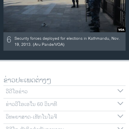
6
Security forces deployed for elections in Kathmandu, Nov.
19, 2013. (Aru Pande/VOA)
ຂ່າວປະເພດຕ່າງໆ
ວີດີໂອຂ່າວ
ຂ່າວວີໂອເອໃນ 60 ວິນາທີ
ວິທະຍາສາດ-ເທັກໂນໂລຈີ