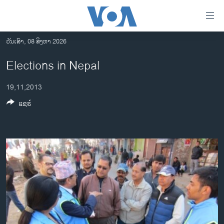
ລິ້ງ
ສຳຫລັບ
ເຂົ້າ
ວັນເສົາ, 08 ສິງຫາ 2026
ຫາ
ໂຮມເພຈ
Elections in Nepal
ຂ້າມ
ລາວ
ຂ້າມ
19,11,2013
ອາເມຣິກາ
ຂ້າມ
ແຊຣ໌
ໄປ
ການເລືອກຕັ້ງ ປະທານາທີບໍດີ ສະຫະລັດ 2024
ຫາ
ຂ່າວ​ຈີນ
ຊອກ
ຄົ້ນ
ໂລກ
ເອເຊຍ
ອິດສະຫຼະພາບດ້ານການຂ່າວ
ຊີວິດຊາວລາວ
ຊຸມຊົນຊາວລາວ