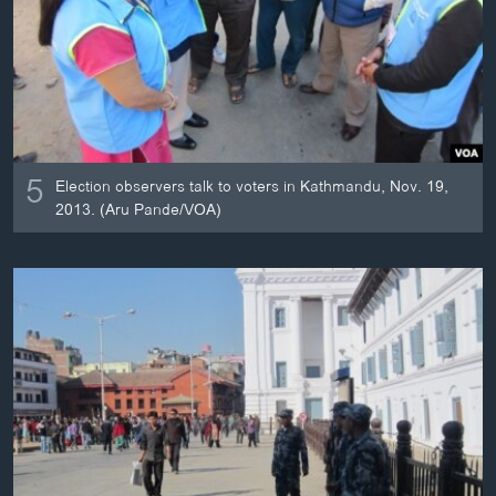
ວິທະຍາສາດ-ເທັກໂນໂລຈີ
ທຸລະກິດ
ພາສາອັງກິດ
ວີດີໂອ
ສຽງ
5
Election observers talk to voters in Kathmandu, Nov. 19,
2013. (Aru Pande/VOA)
ລາຍການກະຈາຍສຽງ
ຕິດຕາມພວກເຮົາ ທີ່
ລາຍງານ
ພາສາຕ່າງໆ