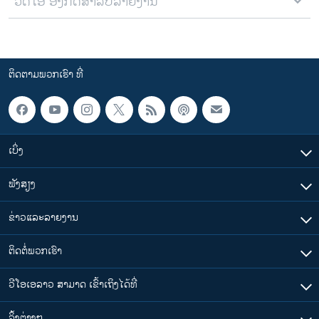
ວີດີໂອ ອັງກິດສຳລັບລາຍງານ
ຕິດຕາມພວກເຮົາ ທີ່
ເບິ່ງ
ຟັງສຽງ
ຂ່າວແລະລາຍງານ
ຕິດຕໍ່ພວກເຮົາ
ວີໂອເອລາວ ສາມາດ ເຂົ້າເຖິງໄດ້ທີ່
​ລິ້ງ​ຕ່າງໆ