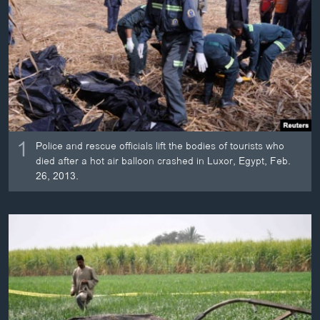
ວິທະຍາສາດ-ເທັກໂນໂລຈີ
ທຸລະກິດ
ພາສາອັງກິດ
ວີດີໂອ
ສຽງ
1
ລາຍການກະຈາຍສຽງ
Police and rescue officials lift the bodies of tourists who
ຕິດຕາມພວກເຮົາ ທີ່
died after a hot air balloon crashed in Luxor, Egypt, Feb.
ລາຍງານ
26, 2013.
ພາສາຕ່າງໆ