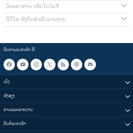
ວິທະຍາສາດ-ເທັກໂນໂລຈີ
ວີດີໂອ ອັງກິດສຳລັບລາຍງານ
ຕິດຕາມພວກເຮົາ ທີ່
ເບິ່ງ
ຟັງສຽງ
ຂ່າວແລະລາຍງານ
ຕິດຕໍ່ພວກເຮົາ