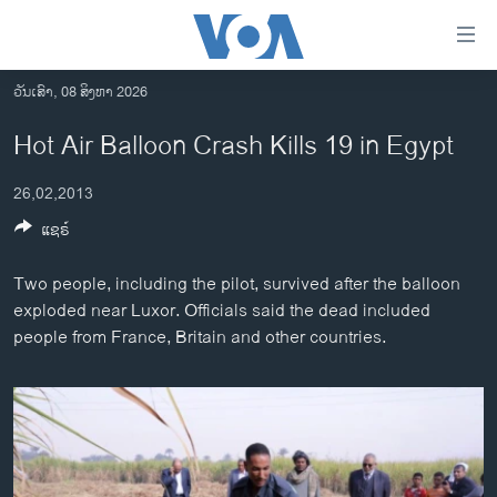
ລິ້ງ
ສຳຫລັບ
ເຂົ້າ
ວັນເສົາ, 08 ສິງຫາ 2026
ຫາ
ໂຮມເພຈ
Hot Air Balloon Crash Kills 19 in Egypt
ຂ້າມ
ລາວ
ຂ້າມ
26,02,2013
ອາເມຣິກາ
ຂ້າມ
ແຊຣ໌
ໄປ
ການເລືອກຕັ້ງ ປະທານາທີບໍດີ ສະຫະລັດ 2024
ຫາ
ຂ່າວ​ຈີນ
Two people, including the pilot, survived after the balloon
ຊອກ
exploded near Luxor. Officials said the dead included
ຄົ້ນ
ໂລກ
people from France, Britain and other countries.
ເອເຊຍ
ອິດສະຫຼະພາບດ້ານການຂ່າວ
ຊີວິດຊາວລາວ
ຊຸມຊົນຊາວລາວ