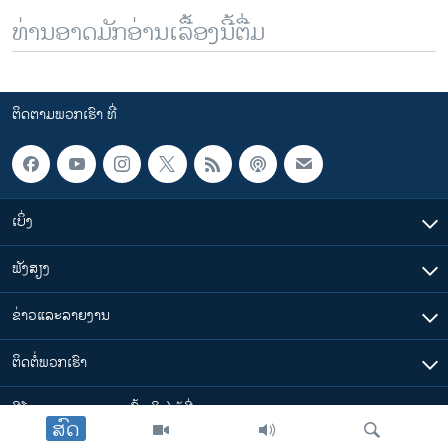
ທ່ານອາດມັກອ່ານເລື້ອງນີ້ຕື່ມ
ຕິດຕາມພວກເຮົາ ທີ່
ເບິ່ງ
ຟັງສຽງ
ຂ່າວແລະລາຍງານ
ຕິດຕໍ່ພວກເຮົາ
ວີໂອເອລາວ ສາມາດ ເຂົ້າເຖິງໄດ້ທີ່
ສົດ