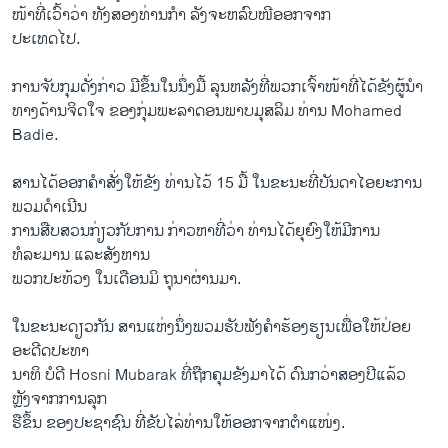
ໜ້າທີ່ເວົ້າວ່າ ທັງສອງທ່ານກໍາ ລັງຈະຫລົບໜີອອກຈາກ
ປະເທດໄປ.
ການຈັບກຸມດັ່ງກ່າວ ມີຂຶ້ນໃນນຶ່ງມື້ ລຸນຫລັງທີ່ພວກເຈົ້າໜ້າທີ່ໄດ້ຂັງຜູ້ນໍາ
ທາງດ້ານຈິດໃຈ ຂອງກຸ່ມພະລາດອນພາບມຸສລິມ ທ່ານ Mohamed
Badie.
ສານໄດ້ອອກຄໍາສັ່ງໃຫ້ຂັງ ທ່ານໄວ້ 15 ມື້ ໃນຂະນະທີ່ບັນດາໄອຍະການ
ພວມດໍາເນີນ
ການສືບສວນກ່ຽວກັບການ ກ່າວຫາທີ່ວ່າ ທ່ານໄດ້ຍຸຍົງໃຫ້ມີການ
ທໍລະມານ ແລະສັງຫານ
ພວກປະທ້ວງ ໃນເດືອນມິ ຖຸນາຜ່ານມາ.
ໃນຂະນະດຽວກັນ ສານແຫ່ງນຶ່ງພວມຮັບຟັງຄຳຮ້ອງຮຽນເພື່ອໃຫ້ປ່ອຍ
ອະດີດປະທາ
ນາທິ ບໍດີ Hosni Mubarak ທີ່ຖືກຄຸມຂັງມາໄດ້ ດົນກວ່າສອງປີແລ້ວ
ຫຼັງຈາກການລຸກ
ຮືຂຶ້ນ ຂອງປະຊາຊົນ ທີ່ຂັບໄລ່ທ່ານໃຫ້ອອກຈາກຕຳແໜ່ງ.