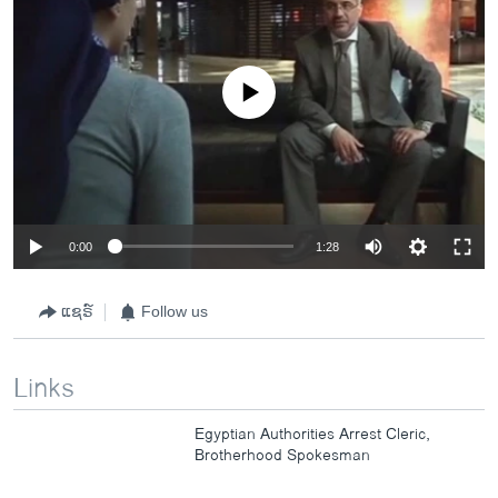
No media source currently available
0:00
1:28
ແຊຣ໌
Follow us
Links
Egyptian Authorities Arrest Cleric,
Brotherhood Spokesman