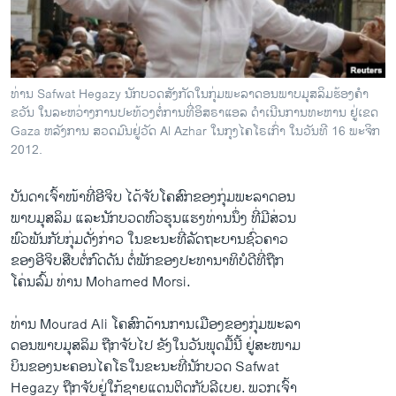
ວິທະຍາສາດ-ເທັກໂນໂລຈີ
ທຸລະກິດ
ພາສາອັງກິດ
ທ່ານ Safwat Hegazy ນັກບວດສັງກັດໃນກຸ່ມພະລາດອນພາບມຸສລິມຮ້ອງຄໍາ
ວີດີໂອ
ຂວັນ ໃນລະຫວ່າງການປະທ້ວງຕໍ່ການທີ່ອິສຣາແອລ ດໍາເນີນການທະຫານ ຢູ່ເຂດ
Gaza ຫລັງການ ສວດມົນຢູ່ວັດ Al Azhar ໃນກຸງໄຄໂຣເກົ່າ ໃນວັນທີ 16 ພະຈິກ
ສຽງ
2012.
ລາຍການກະຈາຍສຽງ
ຕິດຕາມພວກເຮົາ ທີ່
ບັນດາເຈົ້າໜ້າທີ່ອີຈິບ ໄດ້ຈັບໂຄສົກຂອງກຸ່ມພະລາດອນ
ລາຍງານ
ພາບມຸສລິມ ແລະນັກບວດຫົວຮຸນແຮງທ່ານນຶ່ງ ທີ່ມີສ່ວນ
ພົວພັນກັບກຸ່ມດັ່ງກ່າວ ໃນຂະນະທີ່ລັດຖະບານຊົ່ວຄາວ
ຂອງອີຈິບສືບຕໍ່ກົດດັນ ຕໍ່ພັກຂອງປະທານາທິບໍດີທີ່ຖືກ
ພາສາຕ່າງໆ
ໂຄ່ນລົ້ມ ທ່ານ Mohamed Morsi.
ທ່ານ Mourad Ali ໂຄສົກດ້ານການເມືອງຂອງກຸ່ມພະລາ
ດອນພາບມຸສລິມ ຖືກຈັບໄປ ຂັງໃນວັນພຸດມື້ນີ້ ຢູ່ສະໜາມ
ບິນຂອງນະຄອນໄຄໂຣໃນຂະນະທີ່ນັກບວດ Safwat
Hegazy ຖືກຈັບຢູ່ໃກ້ຊາຍແດນຕິດກັບລີເບຍ. ພວກເຈົ້າ