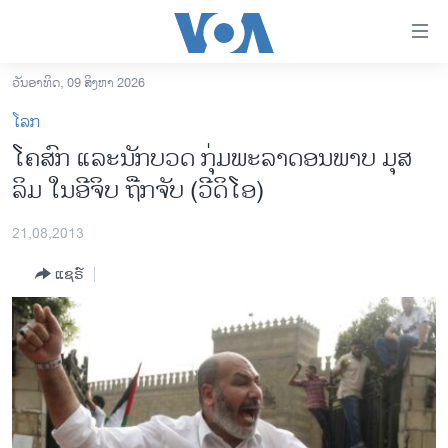
ລິ້ງ
ສຳຫລັບ
ເຂົ້າ
ວັນອາທິດ, 09 ສິງຫາ 2026
ຫາ
ໂຮມເພຈ
ໂລກ
ຂ້າມ
ລາວ
ໂຄສົກ ແລະນັກບວດ ກຸ່ມພະລາດອນພາບ ມຸສ
ຂ້າມ
ອາເມຣິກາ
ລິມ ໃນອີຈິບ ຖືກຈັບ (ວີດິໂອ)
ຂ້າມ
ໄປ
ການເລືອກຕັ້ງ ປະທານາທີບໍດີ ສະຫະລັດ 2024
ຫາ
21,08,2013
ຂ່າວ​ຈີນ
ຊອກ
ແຊຣ໌
ຄົ້ນ
ໂລກ
ເອເຊຍ
ອິດສະຫຼະພາບດ້ານການຂ່າວ
ຊີວິດຊາວລາວ
ຊຸມຊົນຊາວລາວ