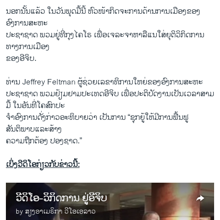
ນອກນັ້ນແລ້ວ ໃນວັນພຸດມື້ນີ້ ຫົວໜ້າກິດຈະການດ້ານການເມືອງຂອງ
ອົງການສະຫະ
ປະຊາຊາດ ພວມຢູ່ທີ່ກຸງໄຄໂຣ ເພື່ອເຈລະຈາຫາລືແນໃສ່ຍຸຕິວິກິດການ
ທາງການເມືອງ
ຂອງອີຈິບ.
ທ່ານ Jeffrey Feltman ຜູ້ຊ່ວຍເລຂາທິການໃຫຍ່ຂອງອົງການສະຫະ
ປະຊາຊາດ ພວມຢ້ຽມຢາມປະເທດອີຈິບ ເພື່ອປະຕິບັດງານເປັນເວລາສາມ
ມື້ ໃນອັນທີ່ໂຄສົກປະ
ຈໍາອົງການດັ່ງກ່າວອະທິບາຍວ່າ ເປັນການ “ຊຸກຍູ້ໃຫ້ມີການຟື້ນຟູ
ສັນຕິພາບແລະສ້າງ
ຄວາມຖືກຕ້ອງ ປອງຊາດ.”
ເບິ່ງວີດິໂອກ່ຽວກັບຂ່າວນີ້:
ວີດິໂອ-ວິກິດການ ຢູ່ອີຈິບ
by
ສຽງອາເມຣິກາ ວີໂອເອລາວ