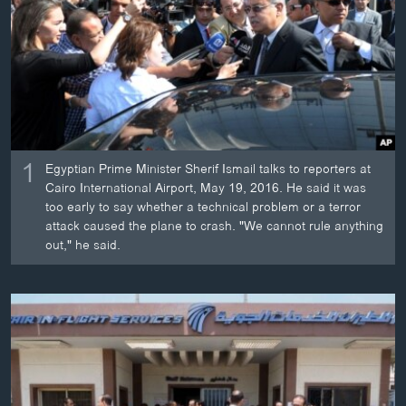
ວິທະຍາສາດ-ເທັກໂນໂລຈີ
ທຸລະກິດ
ພາສາອັງກິດ
ວີດີໂອ
ສຽງ
1
Egyptian Prime Minister Sherif Ismail talks to reporters at
ລາຍການກະຈາຍສຽງ
Cairo International Airport, May 19, 2016. He said it was
ຕິດຕາມພວກເຮົາ ທີ່
too early to say whether a technical problem or a terror
ລາຍງານ
attack caused the plane to crash. "We cannot rule anything
out," he said.
ພາສາຕ່າງໆ