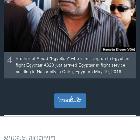
4
Brother of Amad "Egyptian" who is missing on th Egyptian
flight Egyptair A320 just arrived Egyptair in flight service
building in Nassr city in Cairo, Egypt on May 19, 2016.
ໂຫລດຕື່ມອີກ
ຂ່າວປະເພດຕ່າງໆ