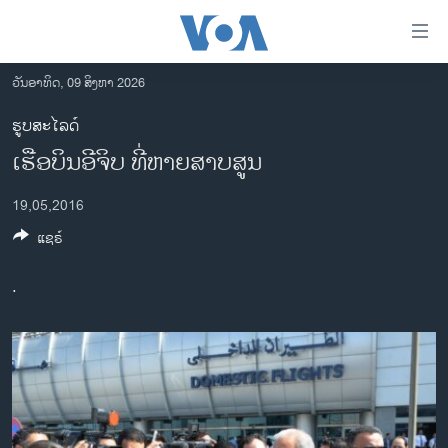
ລິ້ງ
ສຳຫລັບ
ເຂົ້າ
ວັນອາທິດ, 09 ສິງຫາ 2026
ຫາ
ໂຮມເພຈ
ຮູບສະໄລດ໌
ຂ້າມ
ລາວ
ເຮືອບິນອີຈິບ ທີ່ຫາຍສາບສູນ
ຂ້າມ
ອາເມຣິກາ
ຂ້າມ
19,05,2016
ໄປ
ການເລືອກຕັ້ງ ປະທານາທີບໍດີ ສະຫະລັດ 2024
ຫາ
ແຊຣ໌
ຂ່າວ​ຈີນ
ຊອກ
ຄົ້ນ
ໂລກ
.
ເອເຊຍ
ອິດສະຫຼະພາບດ້ານການຂ່າວ
ຊີວິດຊາວລາວ
ຊຸມຊົນຊາວລາວ