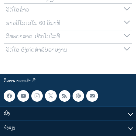
ວີດີໂອຂ່າວ
ຂ່າວວີໂອເອໃນ 60 ວິນາທີ
ວິທະຍາສາດ-ເທັກໂນໂລຈີ
ວີດີໂອ ອັງກິດສຳລັບລາຍງານ
ຕິດຕາມພວກເຮົາ ທີ່
ເບິ່ງ
ຟັງສຽງ