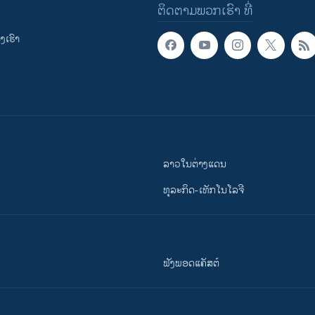
ຕິດຕາມພວກເຮົາ ທີ່
ເຮົາ
ລາວໃນຕ່າງແດນ
ທຸລະກິດ-ເທັກໂນໂລຈີ
ຟັງພອດແຄັສຕ໌