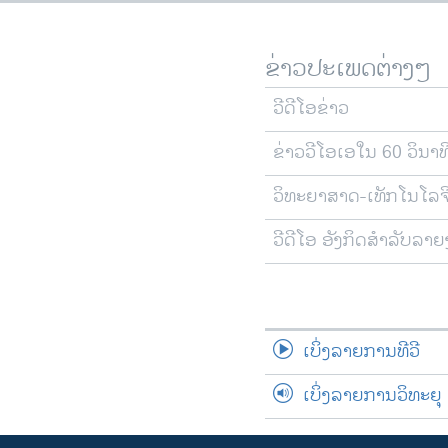
ຂ່າວປະເພດຕ່າງໆ
ວີດີໂອຂ່າວ
ຂ່າວວີໂອເອໃນ 60 ວິນາທ
ວິທະຍາສາດ-ເທັກໂນໂລຈ
ວີດີໂອ ອັງກິດສຳລັບລາ
ເບິ່ງລາຍການທີວີ
ເບິ່ງລາຍການວິທະຍຸ