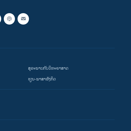
ສຸຂະພາບກັບວິທະຍາສາດ
ຮຽນ-ພາສາອັງກິດ