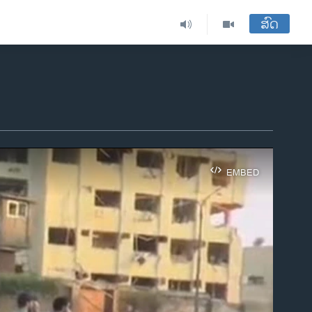
ສົດ
EMBED