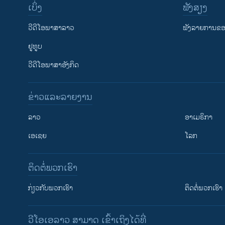
ເບິ່ງ
ຟັງສຽງ
ວີດີໂອພາສາລາວ
ຟັງລາຍການຂອງ
ຢູທູບ
ວີດີໂອພາສາອັງກິດ
ຂ່າວແລະລາຍງານ
ລາວ
ອາເມຣິກາ
ເອເຊຍ
ໂລກ
ຕິດຕໍ່ພວກເຮົາ
ກ່ຽວກັບພວກເຮົາ
ຕິດຕໍ່ພວກເຮົາ
ວີໂອເອລາວ ສາມາດ ເຂົ້າເຖິງໄດ້ທີ່