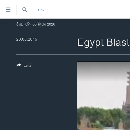
ລິ້ງ
ຂ່າວ
ສຳຫລັບ
ເຂົ້າ
ຄົ້ນຫາ
ວັນພະຫັດ, 06 ສິງຫາ 2026
ໂຮມເພຈ
ຫາ
ລາວ
Egypt Blast
20,08,2015
ຂ້າມ
ຂ້າມ
ອາເມຣິກາ
ຂ້າມ
ການເລືອກຕັ້ງ ປະທານາທີບໍດີ ສະຫະລັດ
ໄປ
2024
ແຊຣ໌
ຫາ
ຂ່າວ​ຈີນ
ຊອກ
ຄົ້ນ
ໂລກ
ເອເຊຍ
ອິດສະຫຼະພາບດ້ານການຂ່າວ
ຊີວິດຊາວລາວ
ຊຸມຊົນຊາວລາວ