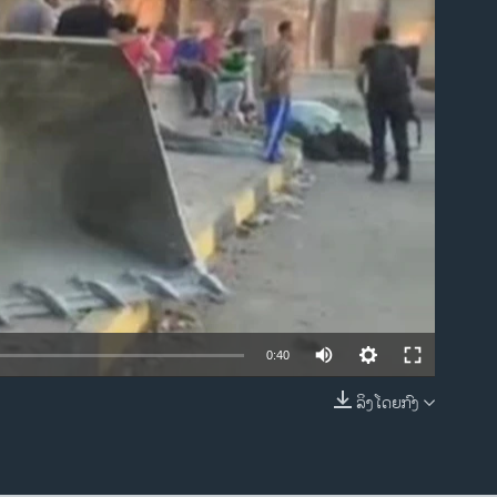
ble
0:40
ລິງໂດຍກົງ
EMBED