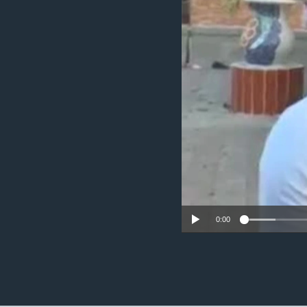
ວິທະຍາສາດ-ເທັກໂນໂລຈີ
ທຸລະກິດ
ພາສາອັງກິດ
ວີດີໂອ
ສຽງ
ລາຍການກະຈາຍສຽງ
ລາຍງານ
0:00