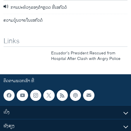
ການປະທ້ວງຂອງຕຳຫຼວດ ທີ່ເອກົວດໍ
ຄວາມວຸ້ນວາຍໃນເອກົວດໍ
Links
Ecuador’s President Rescued from
Hospital After Clash with Angry Police
ຕິດຕາມພວກເຮົາ ທີ່
ເບິ່ງ
ຟັງສຽງ