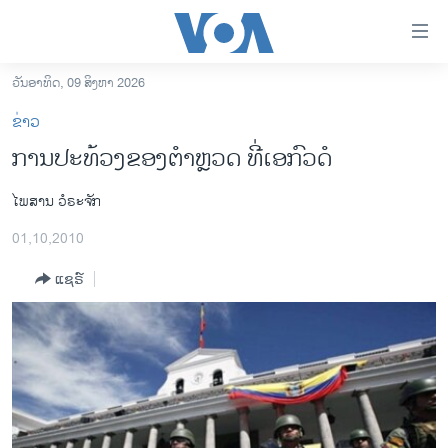
ລິ້ງ
ສຳຫລັບ
ເຂົ້າ
ວັນອາທິດ, 09 ສິງຫາ 2026
ຫາ
ໂຮມເພຈ
ຂ່າວ
ຂ້າມ
ລາວ
ການປະທ້ວງຂອງຕຳຫຼວດ ທີ່ເອກົວດໍ
ຂ້າມ
ອາເມຣິກາ
ຂ້າມ
ໄພສານ ວໍຣະຈັກ
ໄປ
ການເລືອກຕັ້ງ ປະທານາທີບໍດີ ສະຫະລັດ 2024
ຫາ
01,10,2010
ຂ່າວ​ຈີນ
ຊອກ
ຄົ້ນ
ແຊຣ໌
ໂລກ
ເອເຊຍ
ອິດສະຫຼະພາບດ້ານການຂ່າວ
ຊີວິດຊາວລາວ
ຊຸມຊົນຊາວລາວ