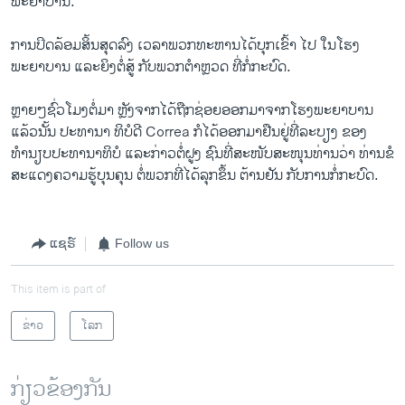
ພະຍາບານ.
ການປິດລ້ອມສິ້ນສຸດລົງ ເວລາພວກທະຫານໄດ້ບຸກເຂົ້າ ໄປ ໃນໂຮງ
ພະຍາບານ ແລະຍິງຕໍ່ສູ້ ກັບພວກຕຳຫຼວດ ທີ່ກໍ່ກະບົດ.
ຫຼາຍໆຊົ່ວໂມງຕໍ່ມາ ຫຼັງຈາກໄດ້ຖືກຊ່ອຍອອກມາຈາກໂຮງພະຍາບານ
ແລ້ວນັ້ນ ປະທານາ ທິບໍດີ Correa ກໍໄດ້ອອກມາຢືນຢູ່ທີ່ລະບຽງ ຂອງ
ທຳນຽບປະທານາທິບໍ ແລະກ່າວຕໍ່ຝູງ ຊົນທີ່ສະໜັບສະໜຸນທ່ານວ່າ ທ່ານຂໍ
ສະແດງຄວາມຮູ້ບຸນຄຸນ ຕໍ່ພວກທີ່ໄດ້ລຸກຂຶ້ນ ຕ້ານຢັນ ກັບການກໍ່ກະບົດ.
ແຊຣ໌
Follow us
This item is part of
ຂ່າວ
ໂລກ
ກ່ຽວຂ້ອງກັນ