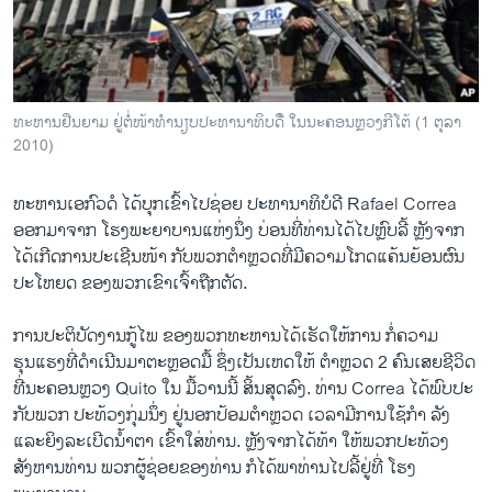
ວິທະຍາສາດ-ເທັກໂນໂລຈີ
ທຸລະກິດ
ພາສາອັງກິດ
ທະຫານຢືນຍາມ ຢູ່ຕໍ່ໜ້າທຳນຽບປະທານາທິບດໍີ ໃນນະຄອນຫຼວງກີໂຕ້ (1 ຕຸລາ
ວີດີໂອ
2010)
ສຽງ
ທະຫານເອກົວດໍ ໄດ້ບຸກເຂົ້າໄປຊ່ອຍ ປະທານາທິບໍດີ Rafael Correa
ລາຍການກະຈາຍສຽງ
ອອກມາຈາກ ໂຮງພະຍາບານແຫ່ງນຶ່ງ ບ່ອນທີ່ທ່ານໄດ້ໄປຫຼົບລີ້ ຫຼັງຈາກ
ຕິດຕາມພວກເຮົາ ທີ່
ໄດ້ເກີດການປະເຊີນໜ້າ ກັບພວກຕຳຫຼວດທີ່ມີຄວາມໂກດແຄ້ນຍ້ອນຜົນ
ລາຍງານ
ປະໂຫຍດ ຂອງພວກເຂົາເຈົ້າຖືກຕັດ.
ການປະຕິບັດງານກູ້ໄພ ຂອງພວກທະຫານໄດ້ເຮັດໃຫ້ການ ກໍ່ຄວາມ
ພາສາຕ່າງໆ
ຮຸນແຮງທີ່ດຳເນີນມາຕະຫຼອດມື້ ຊຶ່ງເປັນເຫດໃຫ້ ຕຳຫຼວດ 2 ຄົນເສຍຊີວິດ
ທີ່ນະຄອນຫຼວງ Quito ໃນ ມື້ວານນີ້ ສິ້ນສຸດລົງ. ທ່ານ Correa ໄດ້ພົບປະ
ກັບພວກ ປະທ້ວງກຸ່ມນຶ່ງ ຢູ່ນອກປ້ອມຕຳຫຼວດ ເວລາມີການໃຊ້ກຳ ລັງ
ແລະຍິງລະເບີດນໍ້າຕາ ເຂົ້າໃສ່ທ່ານ. ຫຼັງຈາກໄດ້ທ້າ ໃຫ້ພວກປະທ້ວງ
ສັງຫານທ່ານ ພວກຜູ້ຊ່ອຍຂອງທ່ານ ກໍໄດ້ພາທ່ານໄປລີ້ຢູ່ທີ່ ໂຮງ