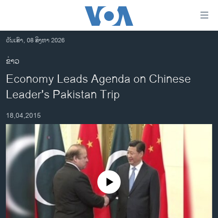
ລິ້ງ
ສຳຫລັບ
ເຂົ້າ
ວັນເສົາ, 08 ສິງຫາ 2026
ຫາ
ໂຮມເພຈ
ຂ່າວ
ຂ້າມ
ລາວ
Economy Leads Agenda on Chinese
ຂ້າມ
ອາເມຣິກາ
ຂ້າມ
Leader's Pakistan Trip
ໄປ
ການເລືອກຕັ້ງ ປະທານາທີບໍດີ ສະຫະລັດ 2024
ຫາ
18,04,2015
ຂ່າວ​ຈີນ
ຊອກ
ຄົ້ນ
ໂລກ
ເອເຊຍ
ອິດສະຫຼະພາບດ້ານການຂ່າວ
No media source currently available
ຊີວິດຊາວລາວ
ຊຸມຊົນຊາວລາວ