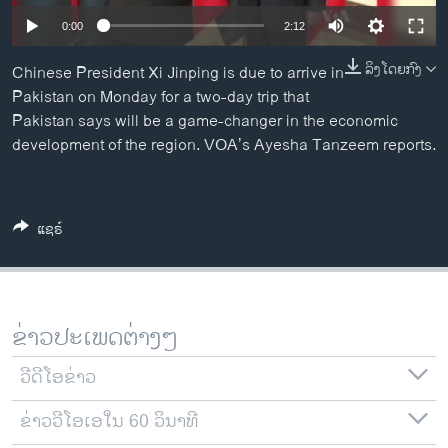
ວິທະຍາສາດ-ເທັກໂນໂລຈີ
0:00
2:12
ທຸລະກິດ
ລິງໂດຍກົງ
Chinese President Xi Jinping is due to arrive in
ພາສາອັງກິດ
Pakistan on Monday for a two-day trip that
Pakistan says will be a game-changer in the economic
ວີດີໂອ
development of the region. VOA’s Ayesha Tanzeem reports.
ສຽງ
ລາຍການກະຈາຍສຽງ
ຕິດຕາມພວກເຮົາ ທີ່
ແຊຣ໌
ລາຍງານ
ພາສາຕ່າງໆ
ຂ່າວປະເພດຕ່າງໆ
ວີດີໂອຂ່າວ
ຂ່າວວີໂອເອໃນ 60 ວິນາທີ