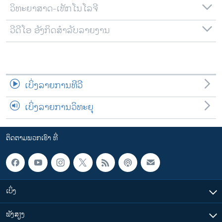
ວິທະຍາສາດ-ເທັກໂນໂລຈີ
ວີດີໂອ ອັງກິດສຳລັບລາຍງານ
ເບິ່ງລາຍການທີວີ
ເບິ່ງລາຍການວິທະຍຸ
ຕິດຕາມພວກເຮົາ ທີ່
ເບິ່ງ
ຟັງສຽງ