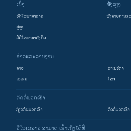
ເບິ່ງ
ຟັງສຽງ
ວີດີໂອພາສາລາວ
ຟັງລາຍການຂອງ
ຢູທູບ
ວີດີໂອພາສາອັງກິດ
ຂ່າວແລະລາຍງານ
ລາວ
ອາເມຣິກາ
ເອເຊຍ
ໂລກ
ຕິດຕໍ່ພວກເຮົາ
ກ່ຽວກັບພວກເຮົາ
ຕິດຕໍ່ພວກເຮົາ
ວີໂອເອລາວ ສາມາດ ເຂົ້າເຖິງໄດ້ທີ່