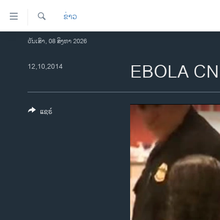
ລິ້ງ
ຂ່າວ
ສຳຫລັບ
ເຂົ້າ
ຄົ້ນຫາ
ວັນເສົາ, 08 ສິງຫາ 2026
ໂຮມເພຈ
ຫາ
ລາວ
EBOLA C
12,10,2014
ຂ້າມ
ຂ້າມ
ອາເມຣິກາ
ຂ້າມ
ການເລືອກຕັ້ງ ປະທານາທີບໍດີ ສະຫະລັດ
ໄປ
2024
ແຊຣ໌
ຫາ
ຂ່າວ​ຈີນ
ຊອກ
ຄົ້ນ
ໂລກ
ເອເຊຍ
ອິດສະຫຼະພາບດ້ານການຂ່າວ
ຊີວິດຊາວລາວ
ຊຸມຊົນຊາວລາວ