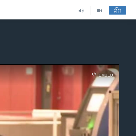
ສົດ
EMBED