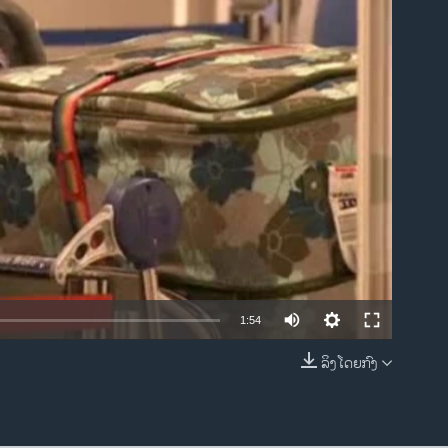
ble
1:54
ລິງໂດຍກົງ
EMBED