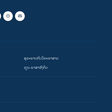
ສຸຂະພາບກັບວິທະຍາສາດ
ຮຽນ-ພາສາອັງກິດ