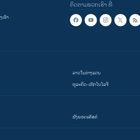
ຕິດຕາມພວກເຮົາ ທີ່
ເຮົາ
ລາວໃນຕ່າງແດນ
ທຸລະກິດ-ເທັກໂນໂລຈີ
ຟັງພອດແຄັສຕ໌