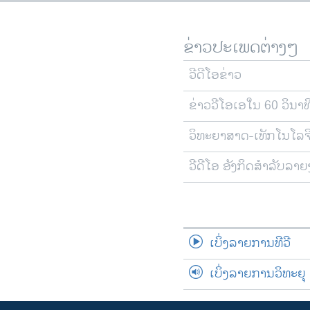
ຂ່າວປະເພດຕ່າງໆ
ວີດີໂອຂ່າວ
ຂ່າວວີໂອເອໃນ 60 ວິນາທ
ວິທະຍາສາດ-ເທັກໂນໂລຈ
ວີດີໂອ ອັງກິດສຳລັບລາ
ເບິ່ງລາຍການທີວີ
ເບິ່ງລາຍການວິທະຍຸ