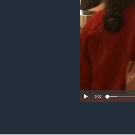
ວິທະຍາສາດ-ເທັກໂນໂລຈີ
ທຸລະກິດ
ພາສາອັງກິດ
ວີດີໂອ
ສຽງ
ລາຍການກະຈາຍສຽງ
ລາຍງານ
0:00