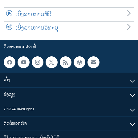
ເບິ່ງລາຍການທີວີ
ເບິ່ງລາຍການວິທະຍຸ
ຕິດຕາມພວກເຮົາ ທີ່
ເບິ່ງ
ຟັງສຽງ
ຂ່າວແລະລາຍງານ
ຕິດຕໍ່ພວກເຮົາ
ວີໂອເອລາວ ສາມາດ ເຂົ້າເຖິງໄດ້ທີ່