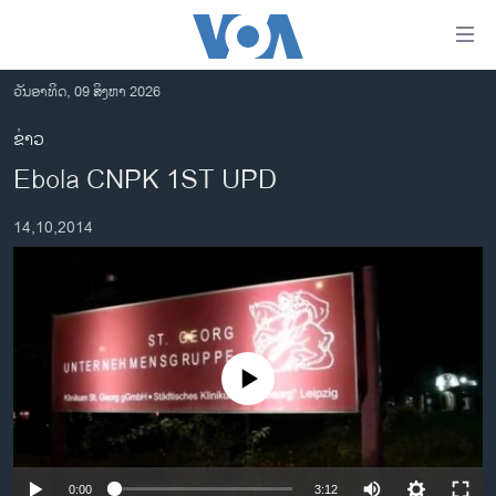
ລິ້ງ
ສຳຫລັບ
ເຂົ້າ
ວັນອາທິດ, 09 ສິງຫາ 2026
ຫາ
ໂຮມເພຈ
ຂ່າວ
ຂ້າມ
ລາວ
Ebola CNPK 1ST UPD
ຂ້າມ
ອາເມຣິກາ
ຂ້າມ
14,10,2014
ໄປ
ການເລືອກຕັ້ງ ປະທານາທີບໍດີ ສະຫະລັດ 2024
ຫາ
ຂ່າວ​ຈີນ
ຊອກ
ຄົ້ນ
ໂລກ
ເອເຊຍ
No media source currently available
ອິດສະຫຼະພາບດ້ານການຂ່າວ
ຊີວິດຊາວລາວ
ຊຸມຊົນຊາວລາວ
0:00
3:12