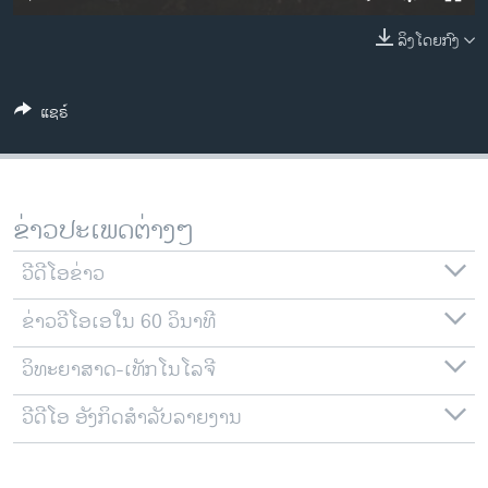
ວິທະຍາສາດ-ເທັກໂນໂລຈີ
ລິງໂດຍກົງ
ທຸລະກິດ
ພາສາອັງກິດ
ແຊຣ໌
ວີດີໂອ
ສຽງ
ລາຍການກະຈາຍສຽງ
ຂ່າວປະເພດຕ່າງໆ
ຕິດຕາມພວກເຮົາ ທີ່
ລາຍງານ
ວີດີໂອຂ່າວ
ຂ່າວວີໂອເອໃນ 60 ວິນາທີ
ພາສາຕ່າງໆ
ວິທະຍາສາດ-ເທັກໂນໂລຈີ
ວີດີໂອ ອັງກິດສຳລັບລາຍງານ