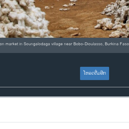
ton market in Soungalodaga village near Bobo-Dioulasso, Burkina Faso
ໂຫລດຕື່ມອີກ