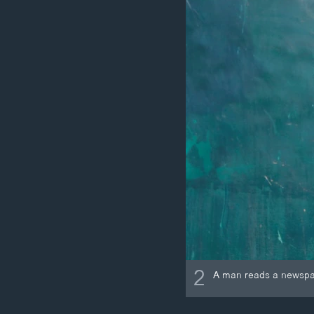
2
A man reads a newspape