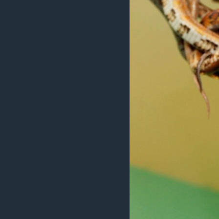
ວິທະຍາສາດ-ເທັກໂນໂລຈີ
ທຸລະກິດ
ພາສາອັງກິດ
ວີດີໂອ
ສຽງ
ລາຍການກະຈາຍສຽງ
ລາຍງານ