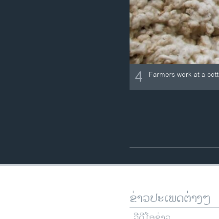
4
Farmers work at a cot
ຂ່າວປະເພດຕ່າງໆ
ວີດີໂອຂ່າວ