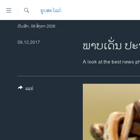
ລິ້ງ
ຮູບສະໄລດ໌
ສຳຫລັບ
ເຂົ້າ
ຄົ້ນຫາ
ວັນເສົາ, 08 ສິງຫາ 2026
ໂຮມເພຈ
ຫາ
ລາວ
ພາບເດັ່ນ ປະ
09,12,2017
ຂ້າມ
ຂ້າມ
ອາເມຣິກາ
ຂ້າມ
ການເລືອກຕັ້ງ ປະທານາທີບໍດີ ສະຫະລັດ
A look at the best news p
ໄປ
2024
ຫາ
ຂ່າວ​ຈີນ
ຊອກ
ຄົ້ນ
ແຊຣ໌
ໂລກ
ເອເຊຍ
ອິດສະຫຼະພາບດ້ານການຂ່າວ
ຊີວິດຊາວລາວ
ຊຸມຊົນຊາວລາວ